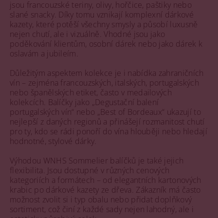
jsou francouzské teriny, olivy, hořčice, paštiky nebo
slané snacky. Díky tomu vznikají komplexní dárkové
kazety, které potěší všechny smysly a působí luxusně
nejen chutí, ale i vizuálně. Vhodné jsou jako
poděkování klientům, osobní dárek nebo jako dárek k
oslavám a jubileím.
Důležitým aspektem kolekce je i nabídka zahraničních
vín – zejména francouzských, italských, portugalských
nebo španělských etiket, často v medailových
kolekcích. Balíčky jako „Degustační balení
portugalských vín“ nebo „Best of Bordeaux“ ukazují to
nejlepší z daných regionů a přinášejí rozmanitost chutí
pro ty, kdo se rádi ponoří do vína hlouběji nebo hledají
hodnotné, stylové dárky.
Výhodou WNHS Sommelier balíčků je také jejich
flexibilita. Jsou dostupné v různých cenových
kategoriích a formátech – od elegantních kartonových
krabic po dárkové kazety ze dřeva. Zákazník má často
možnost zvolit si i typ obalu nebo přidat doplňkový
sortiment, což činí z každé sady nejen lahodný, ale i