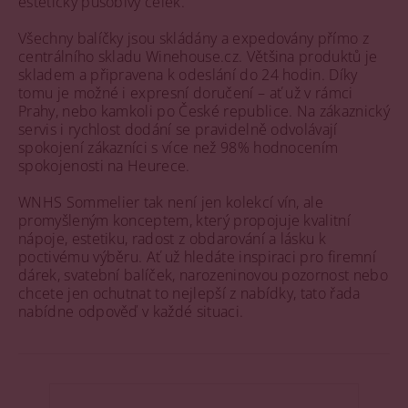
esteticky působivý celek.
Všechny balíčky jsou skládány a expedovány přímo z
centrálního skladu Winehouse.cz. Většina produktů je
skladem a připravena k odeslání do 24 hodin. Díky
tomu je možné i expresní doručení – ať už v rámci
Prahy, nebo kamkoli po České republice. Na zákaznický
servis i rychlost dodání se pravidelně odvolávají
spokojení zákazníci s více než 98% hodnocením
spokojenosti na Heurece.
WNHS Sommelier tak není jen kolekcí vín, ale
promyšleným konceptem, který propojuje kvalitní
nápoje, estetiku, radost z obdarování a lásku k
poctivému výběru. Ať už hledáte inspiraci pro firemní
dárek, svatební balíček, narozeninovou pozornost nebo
chcete jen ochutnat to nejlepší z nabídky, tato řada
nabídne odpověď v každé situaci.