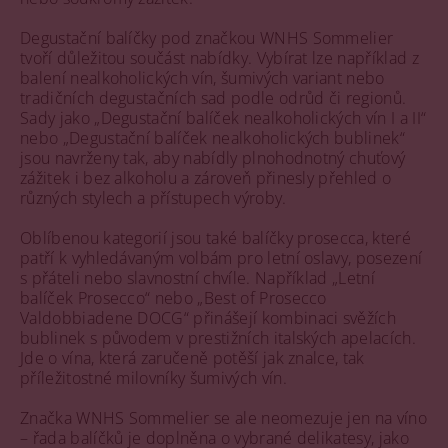
Degustační balíčky pod značkou WNHS Sommelier
tvoří důležitou součást nabídky. Vybírat lze například z
balení nealkoholických vín, šumivých variant nebo
tradičních degustačních sad podle odrůd či regionů.
Sady jako „Degustační balíček nealkoholických vín I a II“
nebo „Degustační balíček nealkoholických bublinek“
jsou navrženy tak, aby nabídly plnohodnotný chuťový
zážitek i bez alkoholu a zároveň přinesly přehled o
různých stylech a přístupech výroby.
Oblíbenou kategorií jsou také balíčky prosecca, které
patří k vyhledávaným volbám pro letní oslavy, posezení
s přáteli nebo slavnostní chvíle. Například „Letní
balíček Prosecco“ nebo „Best of Prosecco
Valdobbiadene DOCG“ přinášejí kombinaci svěžích
bublinek s původem v prestižních italských apelacích.
Jde o vína, která zaručeně potěší jak znalce, tak
příležitostné milovníky šumivých vín.
Značka WNHS Sommelier se ale neomezuje jen na víno
– řada balíčků je doplněna o vybrané delikatesy, jako