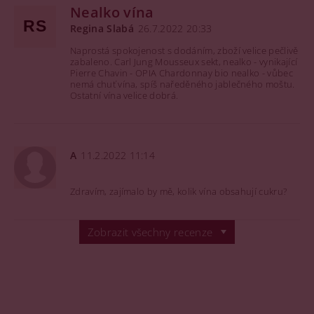
Nealko vína
RS
Regina Slabá
26.7.2022 20:33
Naprostá spokojenost s dodáním, zboží velice pečlivě
zabaleno. Carl Jung Mousseux
sekt
, nealko - vynikající
Pierre Chavin - OPIA Chardonnay bio nealko - vůbec
nemá chuť vína, spíš naředěného jablečného moštu.
Ostatní vína velice dobrá.
A
11.2.2022 11:14
Zdravím, zajímalo by mě, kolik vína obsahují cukru?
Zobrazit všechny recenze