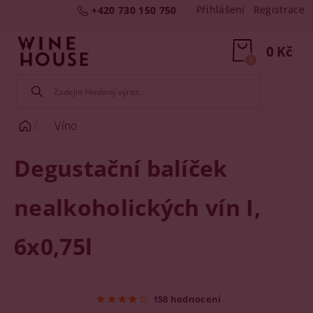
Přihlášení
Registrace
+420 730 150 750
0 Kč
0
Víno
Degustační balíček
nealkoholických vín I,
6x0,75l
158 hodnocení