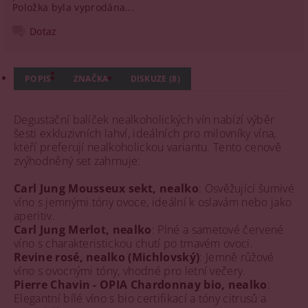
Položka byla vyprodána...
Dotaz
POPIS
ZNAČKA
DISKUZE (8)
Degustační balíček nealkoholických vín nabízí výběr
šesti exkluzivních lahví, ideálních pro milovníky vína,
kteří preferují nealkoholickou variantu. Tento cenově
zvýhodněný set zahrnuje:
Carl Jung Mousseux sekt, nealko
: Osvěžující šumivé
víno s jemnými tóny ovoce, ideální k oslavám nebo jako
aperitiv.
Carl Jung Merlot, nealko
: Plné a sametové červené
víno s charakteristickou chutí po tmavém ovoci.
Revine rosé, nealko (Michlovský)
: Jemně růžové
víno s ovocnými tóny, vhodné pro letní večery.
Pierre Chavin - OPIA Chardonnay bio, nealko
:
Elegantní bílé víno s bio certifikací a tóny citrusů a