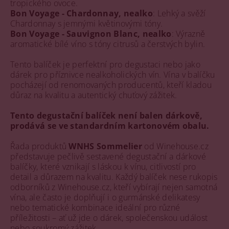
tropického ovoce.
Bon Voyage - Chardonnay, nealko
: Lehký a svěží
Chardonnay s jemnými květinovými tóny.
Bon Voyage - Sauvignon Blanc, nealko
: Výrazně
aromatické bílé víno s tóny citrusů a čerstvých bylin.
Tento balíček je perfektní pro degustaci nebo jako
dárek pro příznivce nealkoholických vín. Vína v balíčku
pocházejí od renomovaných producentů, kteří kladou
důraz na kvalitu a autentický chuťový zážitek.
Tento degustační balíček není balen dárkově,
prodává se ve standardním kartonovém obalu.
Řada produktů
WNHS Sommelier
od Winehouse.cz
představuje pečlivě sestavené degustační a dárkové
balíčky, které vznikají s láskou k vínu, citlivostí pro
detail a důrazem na kvalitu. Každý balíček nese rukopis
odborníků z Winehouse.cz, kteří vybírají nejen samotná
vína, ale často je doplňují i o gurmánské delikatesy
nebo tematické kombinace ideální pro různé
příležitosti – ať už jde o dárek, společenskou událost
nebo soukromý zážitek.