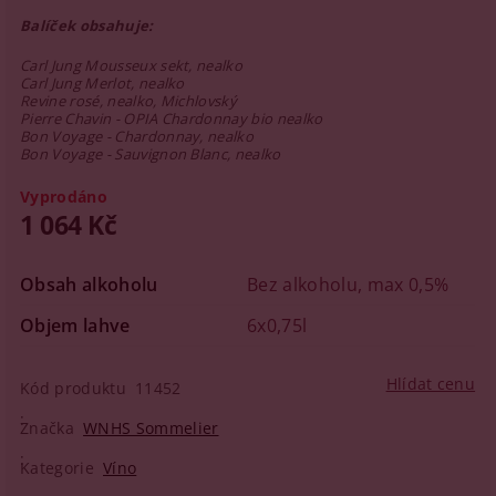
Balíček obsahuje:
Carl Jung Mousseux sekt, nealko
Carl Jung Merlot, nealko
Revine rosé, nealko, Michlovský
Pierre Chavin - OPIA Chardonnay bio nealko
Bon Voyage - Chardonnay, nealko
Bon Voyage - Sauvignon Blanc, nealko
Vyprodáno
1 064 Kč
Obsah alkoholu
Bez alkoholu, max 0,5%
Objem lahve
6x0,75l
Hlídat cenu
Kód produktu
11452
Značka
WNHS Sommelier
Kategorie
Víno