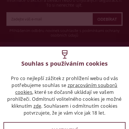
Informace o akcích a slevách nebo o chystaných degustacích.
To si nenechte ujít.
Přihlášením odběru novinek souhlasíte s podmínkami ochrany
osobních údajů
Wine concept s.r.o.
Souhlas s používáním cookies
Legislativa
Pro co nejlepší zážitek z prohlížení webu od vás
Zákaz prodeje alkoholických nápojů osobám
potřebujeme souhlas se
mladších 18 let.
zpracováním souborů
cookies
, které se dočasně ukládají ve vašem
prohlížeči. Odmítnutí volitelného cookies je možné
Naše služby
kliknutím
zde
. Souhlasem i odmítnutím cookies
potvrzujete, že je vám více jak 18 let.
Vše o nákupu