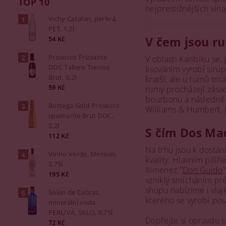
TOP 10
nejprestižnějších vinař
Vichy Catalan, perlivá,
PET, 1,2l
V čem jsou r
54 Kč
Prosecco Frizzante
V oblasti Karibiku se,
DOC Tallero Treviso
lisováním vyrobí siru
Brut, 0,2l
kratší, ale u rumů tm
59 Kč
rumy procházejí zása
bourbonu a následně j
Bottega Gold Prosecco
Williams & Humbert. 
spumante Brut DOC,
0,2l
S čím Dos Mad
112 Kč
Na trhu jsou k dostán
Vinho Verde, Messias,
kvality. Hlavním pilíř
0,75l
Ximenez "
Don Guido
195 Kč
vzniklý smícháním p
shopu nabízíme i vlaj
Solan de Cabras,
kterého se vyrobí
pou
minerální voda
PERLIVÁ, SKLO, 0,75l
Dopřejte si opravdu 
72 Kč