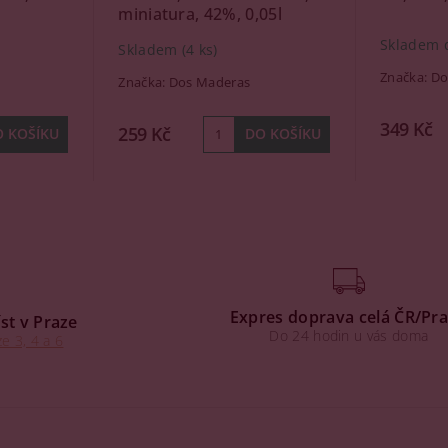
miniatura, 42%, 0,05l
Skladem 
Skladem
(4 ks)
Značka:
Do
Značka:
Dos Maderas
349 Kč
259 Kč
Expres doprava celá ČR/Pr
st v Praze
Do 24 hodin u vás doma
e 3, 4 a 6