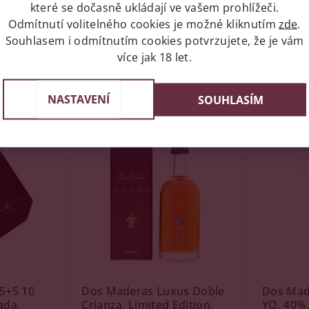
které se dočasně ukládají ve vašem prohlížeči.
Skladem
(1 ks)
Skladem
Odmítnutí volitelného cookies je možné kliknutím
zde
.
Značka:
Dos Maderas
Značka:
Do
Souhlasem i odmítnutím cookies potvrzujete, že je vám
více jak 18 let.
699 Kč
1 349 Kč
NASTAVENÍ
SOUHLASÍM
Kód:
18982
Kód:
16196
5+5 10
Dos Maderas Luxus Doble
Dos Made
ada,
Crianza, Limited Edition,
YO, 40%,