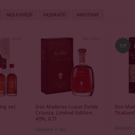
NEJLEVNĚJŠÍ
NEJDRAŽŠÍ
ABECEDNĚ
Kód:
96938
Kód:
37463
ng set,
Dos Maderas Luxus Doble
Dos Mad
Crianza, Limited Edition,
Thailand
40%, 0,7l
Skladem 
Skladem
(1 ks)