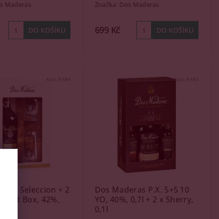
s Maderas
Značka:
Dos Maderas
699 Kč
Kód:
8984
Kód:
8983
ras Seleccion + 2
Dos Maderas P.X. 5+5 10
y, Gift Box, 42%,
YO, 40%, 0,7l + 2 x Sherry,
0,1l