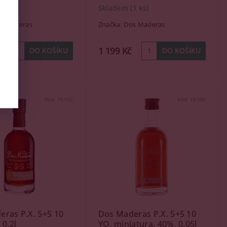
(1 ks)
Skladem
(1 ks)
s Maderas
Značka:
Dos Maderas
1 199 Kč
Kód:
16102
Kód:
16100
ras P.X. 5+5 10
Dos Maderas P.X. 5+5 10
 0,2l
YO, miniatura, 40%, 0,05l