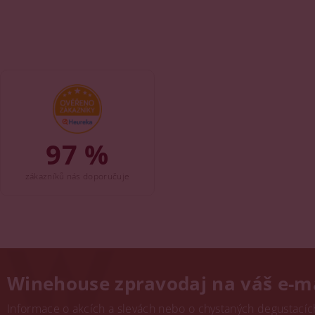
97 %
zákazníků nás doporučuje
Winehouse zpravodaj na váš e-m
Informace o akcích a slevách nebo o chystaných degustacích.