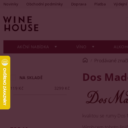
Novinky
Obchodní podmínky
Doprava
Platba
Výdejní
AKČNÍ NABÍDKA
VÍNO
ALKOH
Prodávané znač
Dos Mad
NA SKLADĚ
119
Kč
3299
Kč
kvalitou se rumy Dos
Výrobcem tohoto špičk