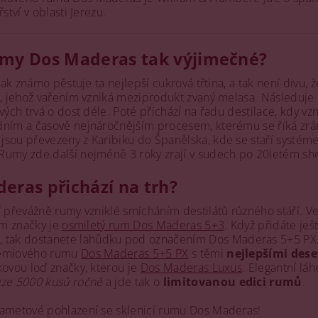
ství v oblasti Jerezu.
umy Dos Maderas tak výjimečné?
 jak známo pěstuje ta nejlepší cukrová třtina, a tak není divu, 
p, jehož vařením vzniká meziprodukt zvaný melasa. Následuje 
avých trvá o dost déle. Poté přichází na řadu destilace, kdy 
dním a časově nejnáročnějším procesem, kterému se říká zrá
sou převezeny z Karibiku do Španělska, kde se staří systémem
Rumy zde další nejméně 3 roky zrají v sudech po 20letém she
eras přichází na trh?
í převážně rumy vzniklé smícháním destilátů různého stáří. Ve
em značky je
osmiletý rum Dos Maderas 5+3
. Když přidáte je
", tak dostanete lahůdku pod označením Dos Maderas 5+5 PX. 
rémiového rumu
Dos Maderas 5+5 PX
s těmi
nejlepšími dese
kovou loď značky, kterou je
Dos Maderas Luxus
. Elegantní lá
ze 5000 kusů ročně
a jde tak o
limitovanou edici rumů
.
sametové pohlazení se sklenicí rumu Dos Maderas!