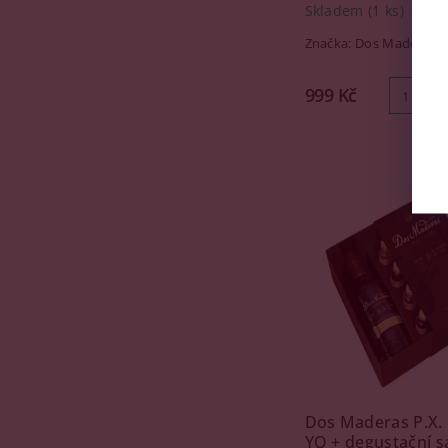
Skladem
(1 ks)
Značka:
Dos Maderas
999 Kč
Dos Maderas P.X. 
YO + degustační s