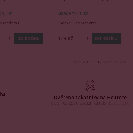
do 24h
Skladem
(10 ks)
s Maderas
Značka:
Dos Maderas
119 Kč
1
1
12
Stránka
z
-
položek celkem
aha
Ověřeno zákazníky na Heurece
Více než 2500 zákazníků nás
doporučuje