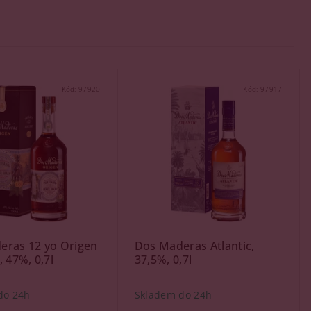
Kód:
97920
Kód:
97917
eras 12 yo Origen
Dos Maderas Atlantic,
, 47%, 0,7l
37,5%, 0,7l
do 24h
Skladem do 24h