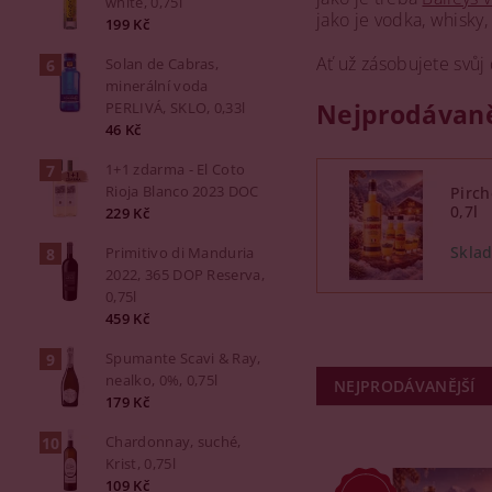
white, 0,75l
jako je vodka, whisky
199 Kč
Ať už zásobujete svůj 
Solan de Cabras,
minerální voda
Nejprodávaně
PERLIVÁ, SKLO, 0,33l
46 Kč
1+1 zdarma - El Coto
Rioja Blanco 2023 DOC
Pirc
0,7l
229 Kč
Primitivo di Manduria
2022, 365 DOP Reserva,
0,75l
459 Kč
Spumante Scavi & Ray,
nealko, 0%, 0,75l
NEJPRODÁVANĚJŠÍ
179 Kč
Chardonnay, suché,
Krist, 0,75l
109 Kč