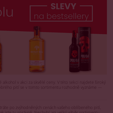
 alkohol v akci za skvělé ceny. V této sekci najdete široký
obrého pití se v tomto sortimentu rozhodně vyznáme —
átráte po zvýhodněných cenách vašeho oblíbeného pití,
tak jste tu správně. Nechybí ani velký výběr sortimentu