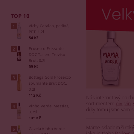
TOP 10
Vichy Catalan, perlivá,
PET, 1,2l
54 Kč
Prosecco Frizzante
DOC Tallero Treviso
Brut, 0,2l
59 Kč
Bottega Gold Prosecco
spumante Brut DOC,
0,2l
112 Kč
Náš internetový obch
sortimentem
piv
,
vín
,
Vinho Verde, Messias,
díky tomu jsme vám s
0,75l
195 Kč
Máme skladem široký s
Gazela Vinho Verde
jako je třeba
Baileys v