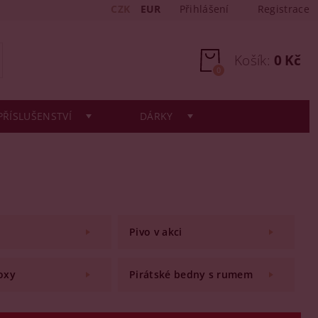
CZK
EUR
Přihlášení
Registrace
Košík:
0 Kč
0
PŘÍSLUŠENSTVÍ
DÁRKY
Pivo v akci
oxy
Pirátské bedny s rumem