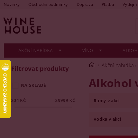
Novinky
Obchodní podmínky
Doprava
Platba
Výdejní
AKČNÍ NABÍDKA
VÍNO
ALKOH
Akční nabídka
Filtrovat produkty
Alkohol 
NA SKLADĚ
204
KČ
29999
KČ
Rumy v akci
Vodka v akci