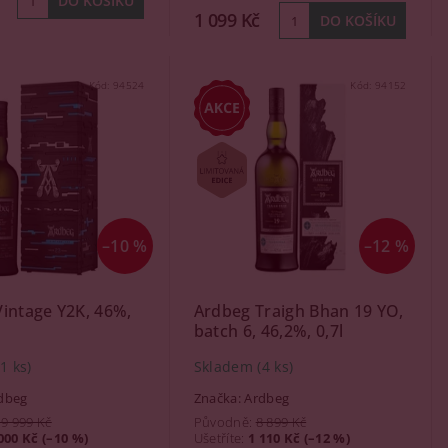
1 099 Kč
Kód:
94524
Kód:
94152
–10 %
–12 %
intage Y2K, 46%,
Ardbeg Traigh Bhan 19 YO,
batch 6, 46,2%, 0,7l
(1 ks)
Skladem
(4 ks)
dbeg
Značka:
Ardbeg
19 999 Kč
Původně:
8 899 Kč
000 Kč (–10 %)
Ušetříte
:
1 110 Kč (–12 %)