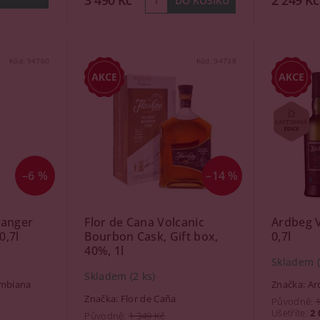
3 490 Kč
2 249 Kč
Kód:
94760
Kód:
94738
–6 %
–14 %
hanger
Flor de Cana Volcanic
Ardbeg V
0,7l
Bourbon Cask, Gift box,
0,7l
40%, 1l
Skladem
Skladem
(2 ks)
ombiana
Značka:
Ar
Značka:
Flor de Caña
Původně:
Ušetříte
:
2 
Původně:
1 349 Kč