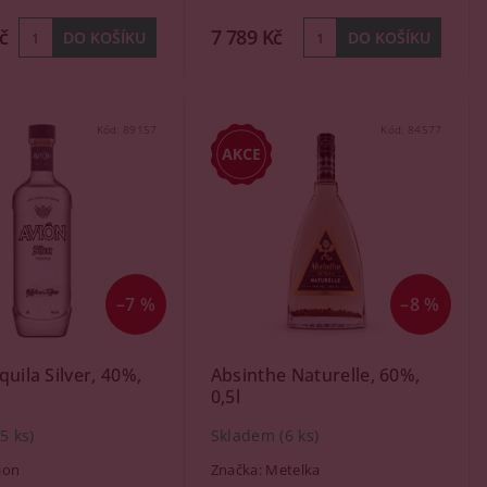
č
7 789 Kč
Kód:
89157
Kód:
84577
–7 %
–8 %
quila Silver, 40%,
Absinthe Naturelle, 60%,
0,5l
(5 ks)
Skladem
(6 ks)
ion
Značka:
Metelka