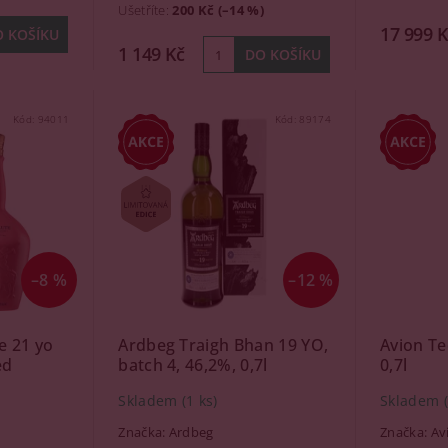
Ušetříte
:
200 Kč (–14 %)
17 999 K
1 149 Kč
Kód:
94011
Kód:
89174
–8 %
–12 %
e 21 yo
Ardbeg Traigh Bhan 19 YO,
Avion Te
ed
batch 4, 46,2%, 0,7l
0,7l
Skladem
(1 ks)
Skladem
Značka:
Ardbeg
Značka:
Av