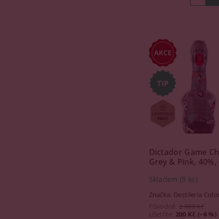
Dictador Game C
Grey & Pink, 40%, 
Skladem
(9 ks)
Značka:
Destileria Col
Původně:
2 999 Kč
Ušetříte
:
200 Kč (–6 %)