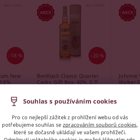
Kód:
71061
Kód:
45998
–18 %
–20 %
 rum New
BenRiach Classic Quarter
Johnnie 
3,8%,
Casks, Gift Box, 46%, 0,7l
Walker 
41,7 %, 0
Skladem
(2 ks)
Skladem
Souhlas s používáním cookies
Značka:
The BenRiach
Značka:
Jo
Původně:
1 499 Kč
Ušetříte
:
300 Kč (–20 %)
Pro co nejlepší zážitek z prohlížení webu od vás
Původně:
)
Ušetříte
:
20
potřebujeme souhlas se
zpracováním souborů cookies
,
1 199 Kč
které se dočasně ukládají ve vašem prohlížeči.
799 Kč
Odmítnutí volitelného cookies je možné kliknutím
zde
.