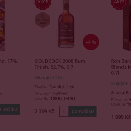
–4 %
no, 17%,
GOLDCOCK 2008 Rum
Ron Barc
Finish, 62,7%, 0,7l
Blends M
0,7l
Skladem
(4 ks)
Skladem
Značka:
Rudolf Jelínek
Značka:
Ro
Původně:
2 499 Kč
s
Ušetříte
:
100 Kč (–4 %)
Původně:
Ušetříte
:
15
2 399 Kč
1 099 Kč