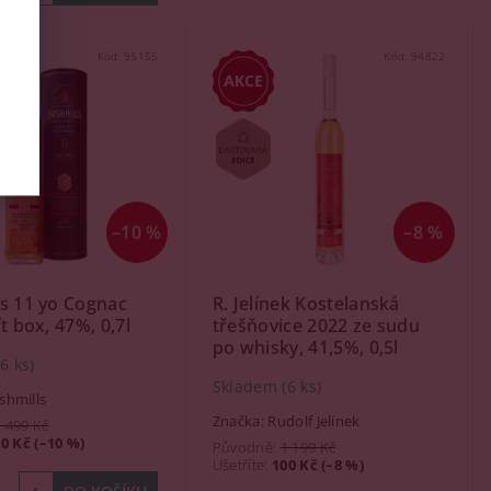
Kód:
95155
Kód:
94822
–10 %
–8 %
s 11 yo Cognac
R. Jelínek Kostelanská
t box, 47%, 0,7l
třešňovice 2022 ze sudu
po whisky, 41,5%, 0,5l
(6 ks)
Skladem
(6 ks)
shmills
Značka:
Rudolf Jelínek
2 499 Kč
0 Kč (–10 %)
Původně:
1 199 Kč
Ušetříte
:
100 Kč (–8 %)