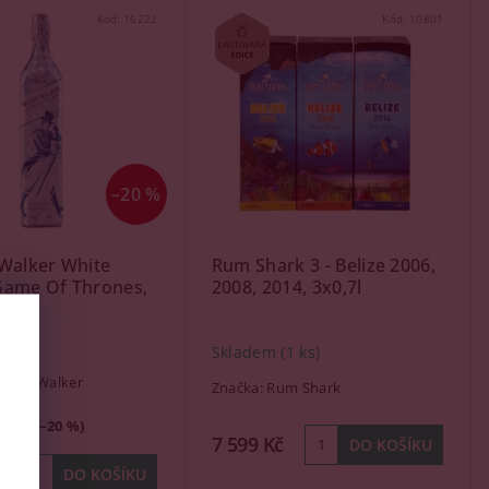
Kód:
16222
Kód:
10801
–20 %
Walker White
Rum Shark 3 - Belize 2006,
Game Of Thrones,
2008, 2014, 3x0,7l
,7l
(5 ks)
Skladem
(1 ks)
hnnie Walker
Značka:
Rum Shark
999 Kč
0 Kč (–20 %)
7 599 Kč