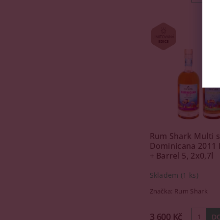
Rum Shark Multi 
Dominicana 2011 B
+ Barrel 5, 2x0,7l
Skladem
(1 ks)
Značka:
Rum Shark
3 600 Kč