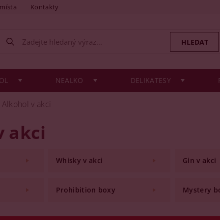
 místa
Kontakty
OL
NEALKO
DELIKATESY
Alkohol v akci
v akci
Whisky v akci
Gin v akci
Prohibition boxy
Mystery b