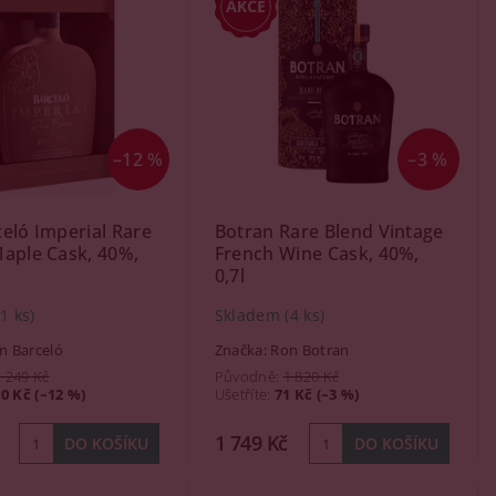
–12 %
–3 %
eló Imperial Rare
Botran Rare Blend Vintage
aple Cask, 40%,
French Wine Cask, 40%,
0,7l
(1 ks)
Skladem
(4 ks)
n Barceló
Značka:
Ron Botran
1 249 Kč
Původně:
1 820 Kč
0 Kč (–12 %)
Ušetříte
:
71 Kč (–3 %)
1 749 Kč