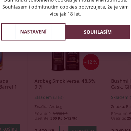
Souhlasem i odmítnutím cookies potvrzujete, že je vám
více jak 18 let.
Kód:
10800
Kód:
96393
NASTAVENÍ
SOUHLASÍM
–12 %
sada
Ardbeg Smokiverse, 48,3%,
Bushmill
arrel 1
0,7l
Cask, Gif
Skladem
(3 ks)
Skladem
Značka:
Ardbeg
Značka:
Bu
Původně:
3 990 Kč
Původně:
Ušetříte
:
500 Kč (–12 %)
Ušetříte
:
25