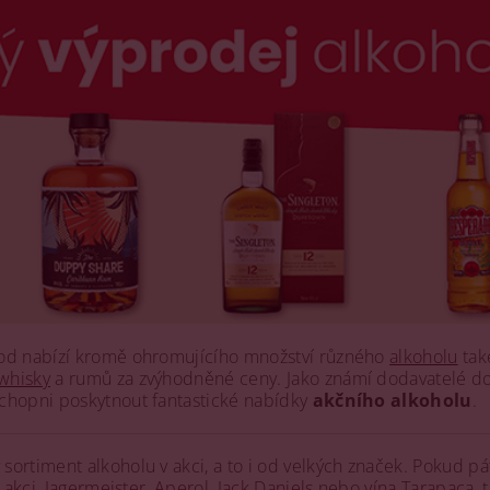
od nabízí kromě ohromujícího množství různého
alkoholu
také
whisky
a rumů za zvýhodněné ceny. Jako známí dodavatelé d
chopni poskytnout fantastické nabídky
akčního alkoholu
.
ortiment alkoholu v akci, a to i od velkých značek. Pokud p
 akci
,
Jagermeister
,
Aperol
,
Jack Daniels
nebo
vína Tarapaca
, 