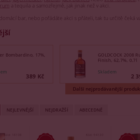
,
rum
a tequila a samozřejmě, jak jinak než v akci.
domácí bar, nebo pořádáte akci s přáteli, tak tu určitě čeká v
jší
her Bombardino, 17%,
GOLDCOCK 2008 R
Finish, 62,7%, 0,7l
389 Kč
2 3
Další nejprodávanější produk
NEJLEVNĚJŠÍ
NEJDRAŽŠÍ
ABECEDNĚ
Kód:
18108
Kód:
94130