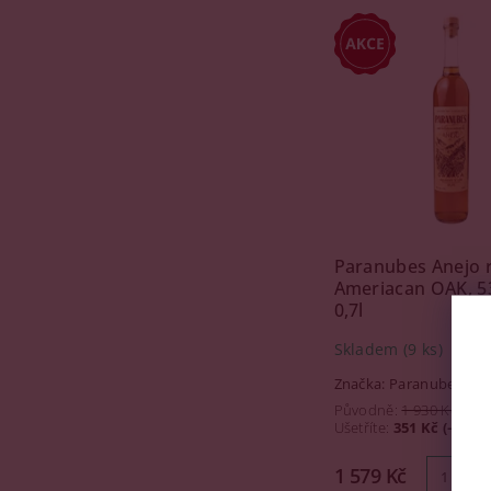
Paranubes Anejo
Ameriacan OAK, 5
0,7l
Skladem
(9 ks)
Značka:
Paranubes
Původně:
1 930 Kč
Ušetříte
:
351 Kč (–18 %
1 579 Kč