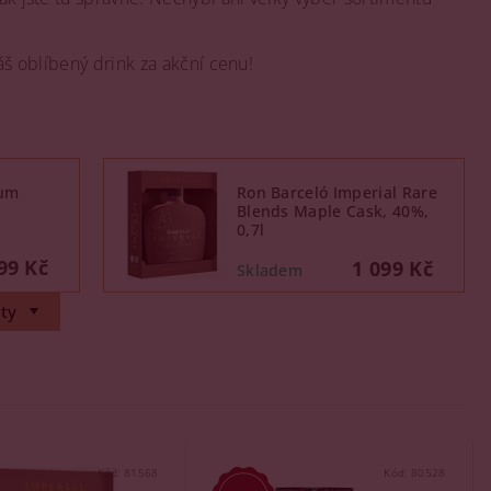
áš oblíbený drink za akční cenu!
um
Ron Barceló Imperial Rare
Blends Maple Cask, 40%,
0,7l
99 Kč
1 099 Kč
ty
Kód:
81568
Kód:
80528