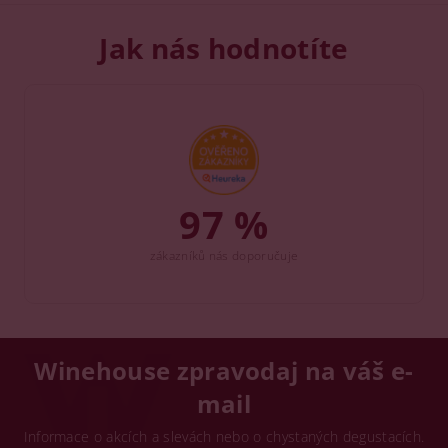
Jak nás hodnotíte
97 %
zákazníků nás doporučuje
Winehouse zpravodaj na váš e-
mail
Informace o akcích a slevách nebo o chystaných degustacích.