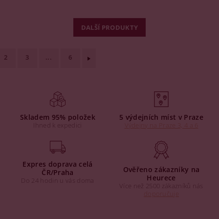
DALŠÍ PRODUKTY
2
3
...
6
Skladem 95% položek
5 výdejních míst v Praze
Ihned k expedici
Výdejny na Praze 3, 4 a 6
Expres doprava celá
Ověřeno zákazníky na
ČR/Praha
Heurece
Do 24 hodin u vás doma
Více než 2500 zákazníků nás
doporučuje