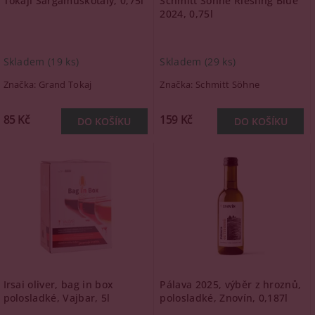
Tokaji Sárgamuskotály, 0,75l
Schmitt Söhne Riesling Blue
2024, 0,75l
Skladem
(19 ks)
Skladem
(29 ks)
Značka:
Grand Tokaj
Značka:
Schmitt Söhne
85 Kč
159 Kč
Irsai oliver, bag in box
Pálava 2025, výběr z hroznů,
polosladké, Vajbar, 5l
polosladké, Znovín, 0,187l