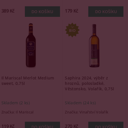
389 Kč
179 Kč
Il Mariscal Merlot Medium
Saphira 2024, výběr z
sweet, 0,75l
hroznů, polosladké,
Věstonsko, Volařík, 0,75l
Skladem
(2 ks)
Skladem
(24 ks)
Značka:
Il Mariscal
Značka:
Vinařství Volařík
119 Kč
270 Kč