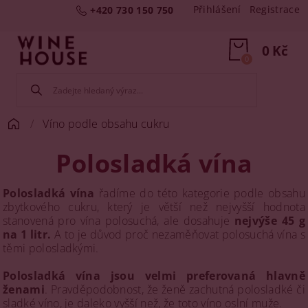
Přihlášení
Registrace
+420 730 150 750
0 Kč
0
Víno podle obsahu cukru
Polosladká vína
Polosladká vína
řadíme do této kategorie podle obsahu
zbytkového cukru, který je větší než nejvyšší hodnota
stanovená pro vína polosuchá, ale dosahuje
nejvýše 45 g
na 1 litr.
A to je důvod proč nezaměňovat polosuchá vína s
těmi polosladkými.
Polosladká vína jsou velmi preferovaná hlavně
ženami
. Pravděpodobnost, že ženě zachutná polosladké či
sladké víno, je daleko vyšší než, že toto víno oslní muže.