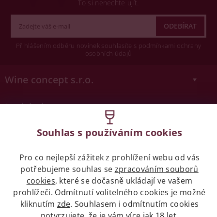
To si nenechte ujít.
Přihlášením odběru novinek souhlasíte s podmínkami ochrany
osobních údajů
Wine concept s.r.o.
Legislativa
Zákaz prodeje alkoholických nápojů osobám
Souhlas s používáním cookies
mladších 18 let.
Pro co nejlepší zážitek z prohlížení webu od vás
Naše služby
potřebujeme souhlas se
zpracováním souborů
cookies
, které se dočasně ukládají ve vašem
prohlížeči. Odmítnutí volitelného cookies je možné
Vše o nákupu
kliknutím
zde
. Souhlasem i odmítnutím cookies
potvrzujete, že je vám více jak 18 let.