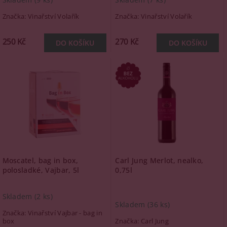
Značka:
Vinařství Volařík
Značka:
Vinařství Volařík
250 Kč
270 Kč
Moscatel, bag in box,
Carl Jung Merlot, nealko,
polosladké, Vajbar, 5l
0,75l
Skladem
(2 ks)
Skladem
(36 ks)
Značka:
Vinařství Vajbar - bag in
box
Značka:
Carl Jung