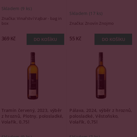
Skladem
(9 ks)
Skladem
(17 ks)
Značka:
Vinařství Vajbar - bag in
box
Značka:
Znovín Znojmo
369 Kč
55 Kč
Tramín červený, 2023, výběr
Pálava, 2024, výběr z hroznů,
z hroznů, Plotny, polosladké,
polosladké, Věstoňsko,
Volařík, 0,75l
Volařík, 0,75l
Skladem
(9 ks)
Skladem
(7 ks)