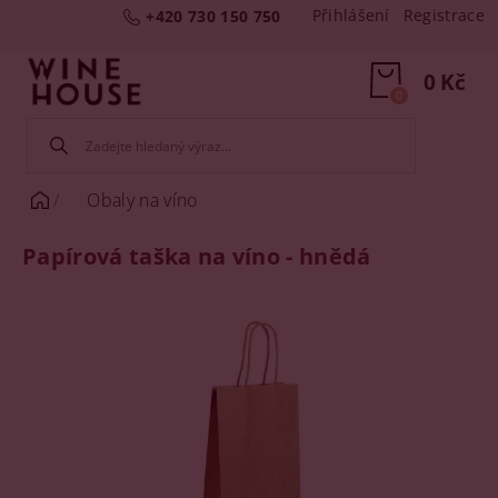
Přihlášení
Registrace
+420 730 150 750
0 Kč
0
Obaly na víno
Papírová taška na víno - hnědá