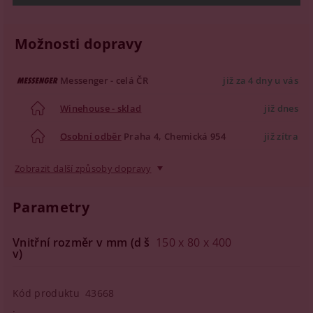
Možnosti dopravy
Messenger - celá ČR
již za 4 dny u vás
Winehouse - sklad
již dnes
Osobní odběr
Praha 4, Chemická 954
již zítra
Zobrazit další způsoby dopravy
Parametry
Vnitřní rozměr v mm (d š
150 x 80 x 400
v)
Kód produktu
43668