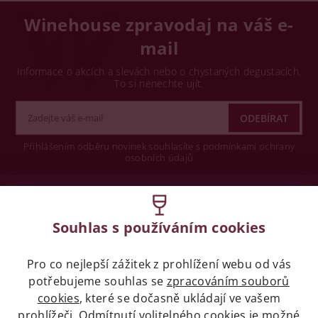
Winehouse zpravodaj na váš e-
mail
Informace o akcích a slevách nebo o chystaných degustacích.
To si nenechte ujít.
Přihlášením odběru novinek souhlasíte s podmínkami ochrany
osobních údajů
Wine concept s.r.o.
Souhlas s používáním cookies
Legislativa
Pro co nejlepší zážitek z prohlížení webu od vás
Zákaz prodeje alkoholických nápojů osobám
potřebujeme souhlas se
mladších 18 let.
zpracováním souborů
cookies
, které se dočasně ukládají ve vašem
prohlížeči. Odmítnutí volitelného cookies je možné