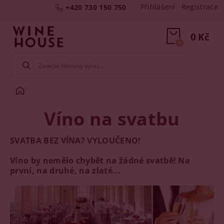
Přihlášení
Registrace
+420 730 150 750
0 Kč
0
Víno na svatbu
SVATBA BEZ VÍNA? VYLOUČENO!
Víno by nemělo chybět na žádné svatbě! Na
první, na druhé, na zlaté...