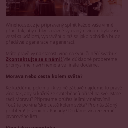
Winehouse.cz je připravený splnit každé vaše vinné
přání tak, aby i díky správně vybraným vínům byla vaše
veselka událostí, vyprávění o níž se jako pohádka bude
předávat z generace na generaci.
Máte právě vy na starosti víno na svou či něčí svatbu?
Zkontaktujte se s námi!
Vše důkladně probereme,
promyslíme, navrhneme a ve finále dodáme.
Morava nebo cesta kolem světa?
Ke každému pokrmu i k volné zábavě najdeme to pravé
víno tak, aby si každý ze svatebčanů přišel na své. Máte
rádi Moravu? Připravíme průřez jejími vinařstvími!
Toužíte po vinařské cestě kolem světa? Pro nás žádný
problém! Je ženich z Kanady? Dodáme vína ze země
javorového listu.
Víno jako vzpomínka