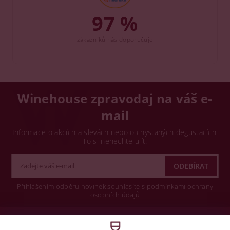
97 %
zákazníků nás doporučuje
Winehouse zpravodaj na váš e-
mail
Informace o akcích a slevách nebo o chystaných degustacích.
To si nenechte ujít.
Přihlášením odběru novinek souhlasíte s podmínkami ochrany
osobních údajů
Wine concept s.r.o.