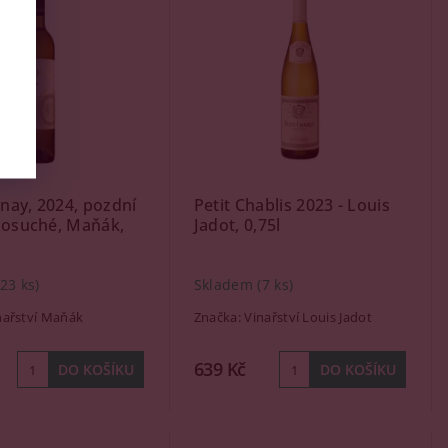
nay, 2024, pozdní
Petit Chablis 2023 - Louis
losuché, Maňák,
Jadot, 0,75l
(23 ks)
Skladem
(7 ks)
nařství Maňák
Značka:
Vinařství Louis Jadot
639 Kč