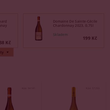
hard
Domaine De Sainte-Cécile
nnay
Chardonnay 2023, 0,75l
199 Kč
38 Kč
ty
Kód:
94141
Kód:
57255