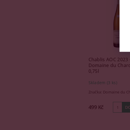
Chablis AOC 2023 
Domaine du Char
0,75l
Skladem
(3 ks)
Značka:
Domaine du C
499 Kč