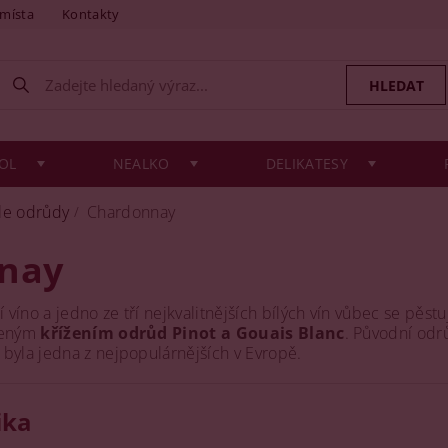
 místa
Kontakty
OL
NEALKO
DELIKATESY
le odrůdy
Chardonnay
nay
víno a jedno ze tří nejkvalitnějších bílých vín vůbec se pěstu
ozeným
křížením odrůd Pinot a Gouais Blanc
. Původní od
byla jedna z nejpopulárnějších v Evropě.
ika