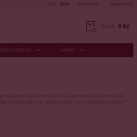
CZK
EUR
Přihlášení
Registrace
Košík:
0 Kč
0
PŘÍSLUŠENSTVÍ
DÁRKY
je všude od Kalifornie po Indii.Tato velmi stará moštová
růda
Gouais Blanc
je základ moderních středoevropských