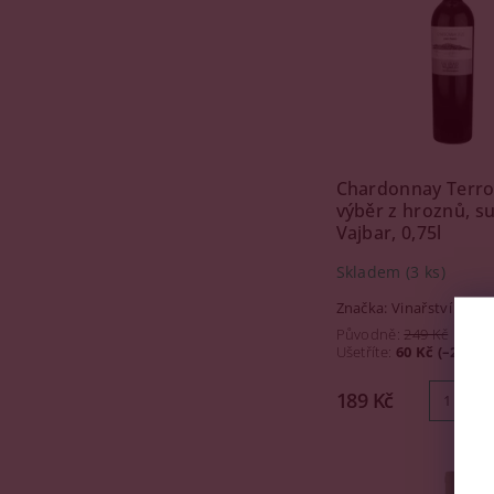
Chardonnay Terroi
výběr z hroznů, s
Vajbar, 0,75l
Skladem
(3 ks)
Značka:
Vinařství Vajba
Původně:
249 Kč
Ušetříte
:
60 Kč (–24 %)
189 Kč