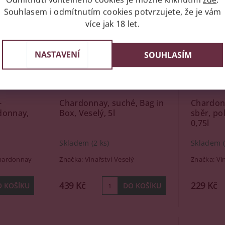
Souhlasem i odmítnutím cookies potvrzujete, že je vám
více jak 18 let.
NASTAVENÍ
SOUHLASÍM
-
Chardonnay, suché, Bag in
Chardon
donnay,
Box, Veselý, 5l
sběr, po
0,75l
Skladem
(2 ks)
Skladem
hardonnay
Značka:
Vinařství Veselý
Značka:
Vi
439 Kč
229 Kč