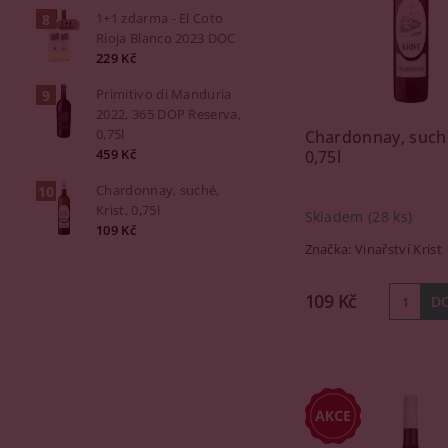
1+1 zdarma - El Coto
Rioja Blanco 2023 DOC
229 Kč
Primitivo di Manduria
2022, 365 DOP Reserva,
0,75l
Chardonnay, suché
459 Kč
0,75l
Chardonnay, suché,
Krist, 0,75l
Skladem
(28 ks)
109 Kč
Značka:
Vinařství Krist
109 Kč