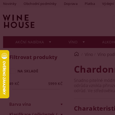
Novinky
Obchodní podmínky
Doprava
Platba
Výdejní
AKČNÍ NABÍDKA
VÍNO
ALKOH
Víno
Víno pod
Filtrovat produkty
Chardon
NA SKLADĚ
Snadno pitelné módní 
49
KČ
5999
KČ
odrůda vznikla přir
odrůd. Ve středověku 
Barva vína
Charakterist
Klasifikace / přívlastek /