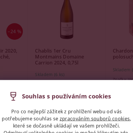
–24 %
r 2020,
Chablis 1er Cru
Chardonn
uché,
Montmains Domaine
polosuch
Carrion 2024, 0,75l
Skladem
Skladem
(6 ks)
Značka:
Vi
r
Značka:
Domaine Carrion
box
Souhlas s používáním cookies
799 Kč
389 Kč
Pro co nejlepší zážitek z prohlížení webu od vás
potřebujeme souhlas se
zpracováním souborů cookies
,
které se dočasně ukládají ve vašem prohlížeči.
Kód:
12023
Kód:
99787
Odmítnutí volitelného cookies je možné kliknutím
zde
.