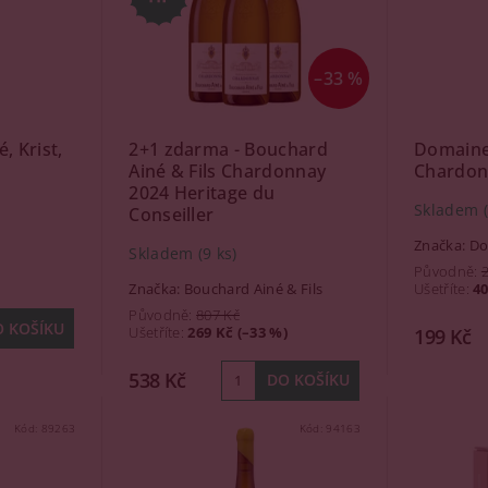
–33 %
, Krist,
2+1 zdarma - Bouchard
Domaine 
Ainé & Fils Chardonnay
Chardonn
2024 Heritage du
Skladem
Conseiller
Značka:
Do
Skladem
(9 ks)
Původně:
Značka:
Bouchard Ainé & Fils
Ušetříte
:
40
Původně:
807 Kč
Ušetříte
:
269 Kč (–33 %)
199 Kč
538 Kč
Kód:
89263
Kód:
94163