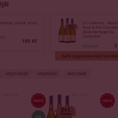
jší
onnay, suché, Krist,
2+1 zdarma - Bouc
Ainé & Fils Chardo
2024 Heritage du
Conseiller
109 Kč
5
Další nejprodávanější produk
NEJLEVNĚJŠÍ
NEJDRAŽŠÍ
ABECEDNĚ
Kód:
12543
Kód:
10507