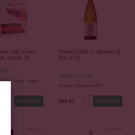
ay, bag in box,
Chablis 2024 - J. Moreau &
é, Vajbar, 5l
Fils, 0,75l
(9 ks)
Skladem
(177 ks)
nařství Vajbar - bag in
Značka:
J. Moreau & Fils
599 Kč
Kód:
97651
Kód:
15265