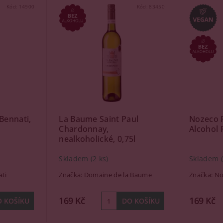
Kód:
14900
Kód:
83450
Bennati,
La Baume Saint Paul
Nozeco P
Chardonnay,
Alcohol F
nealkoholické, 0,75l
Skladem
(2 ks)
Skladem
ati
Značka:
Domaine de la Baume
Značka:
No
169 Kč
169 Kč