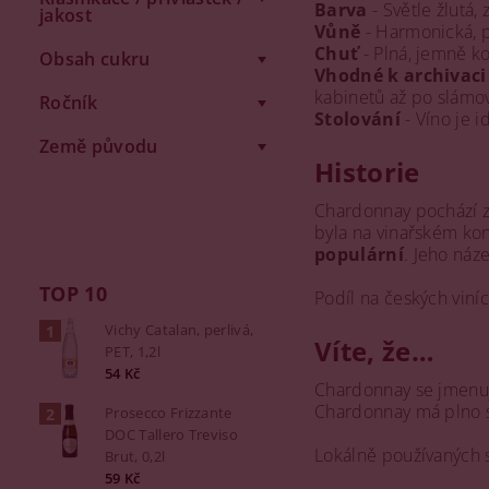
Barva
- Světle žlutá, 
jakost
Vůně
- Harmonická, pl
Chuť
- Plná, jemně ko
Obsah cukru
Vhodné k archivaci
kabinetů až po slámov
Ročník
Stolování
- Víno je i
Země původu
Historie
Chardonnay pochází z
byla na vinařském ko
populární
. Jeho náz
TOP 10
Podíl na českých viníc
Vichy Catalan, perlivá,
Víte, že…
PET, 1,2l
54 Kč
Chardonnay se jmenuje
Chardonnay má plno s
Prosecco Frizzante
DOC Tallero Treviso
Lokálně používaných s
Brut, 0,2l
59 Kč