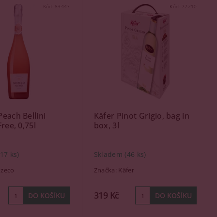
Kód:
83447
Kód:
77210
each Bellini
Käfer Pinot Grigio, bag in
ree, 0,75l
box, 3l
(17 ks)
Skladem
(46 ks)
zeco
Značka:
Käfer
319 Kč