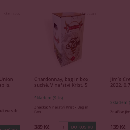
Kód:
11366
Kód:
95284
 Union
Chardonnay, bag in box,
Jim´s Cr
blis,
suché, Vinařství Krist, 5l
2022, 0,7
Skladem
(9 ks)
Skladem
Značka:
Vinařství Krist - Bag in
culteurs de
Box
Značka:
Ji
389 Kč
139 Kč