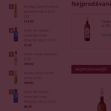
Nejprodávaně
Bottega Gold Prosecco
spumante Brut DOC,
0,2l
112 Kč
Chard
0,75l
Solan de Cabras,
minerální voda
PERLIVÁ, SKLO, 0,75l
72 Kč
Vinho Verde, Messias,
0,75l
195 Kč
NEJPRODÁVANĚJŠÍ
Gazela Vinho Verde
white, 0,75l
199 Kč
Solan de Cabras,
minerální voda
PERLIVÁ, SKLO, 0,33l
46 Kč