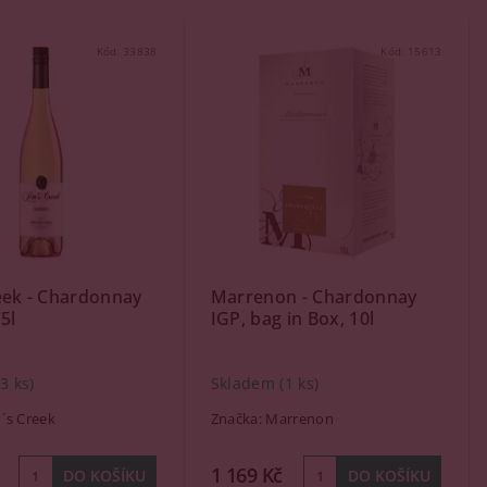
Kód:
33838
Kód:
15613
eek - Chardonnay
Marrenon - Chardonnay
5l
IGP, bag in Box, 10l
(3 ks)
Skladem
(1 ks)
m´s Creek
Značka:
Marrenon
1 169 Kč