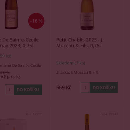
–16 %
De Sainte-Cécile
Petit Chablis 2023 - J.
ay 2023, 0,75l
Moreau & Fils, 0,75l
(59 ks)
Skladem
(7 ks)
maine De Sainte-Cécile
239 Kč
Značka:
J. Moreau & Fils
 Kč (–16 %)
569 Kč
Kód:
11922
Kód:
70943