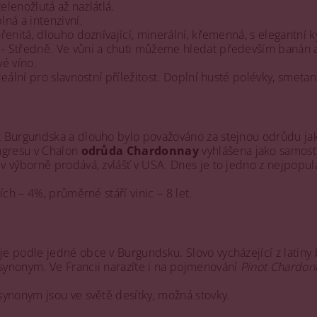
zelenožlutá až nazlátlá.
ná a intenzivní.
řenitá, dlouho doznívající, minerální, křemenná, s elegantní k
- Středně. Ve vůni a chuti můžeme hledat především banán a lí
é víno.
deální pro slavnostní příležitost. Doplní husté polévky, smet
 Burgundska a dlouho bylo považováno za stejnou odrůdu j
ngresu v Chalon
odrůda Chardonnay
vyhlášena jako samost
ev výborně prodává, zvlášť v USA. Dnes je to jedno z nejpopul
ích – 4%, průměrné stáří vinic – 8 let.
 podle jedné obce v Burgundsku. Slovo vycházející z latiny b
ynonym. Ve Francii narazíte i na pojmenování
Pinot Chardon
ynonym jsou ve světě desítky, možná stovky.