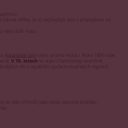
yselinou.
skové oříšky. Je to nejčastější víno s přívlastkem od
anu nebo bílé maso.
ako
Rulandské bílé
nebo za jeho mutaci. Roku 1896 však
atná.
V 70. letech
se stalo Chardonnay nesmírně
árnějších vín s největším počtem vinařských regionů.
y se dalo přeložit jako místo
zarostlé bodláky
.
nay
.