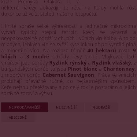
krále Přemysla Otakara II. a
některé nálezy dokazují, že réva na Kolby mohla růst
dokonce už ve 2. století. našeho letopočtu.
Hlinité spraše velké výhřevnosti a jedinečné mikroklima
vytváří typický stepní terroir, který se výrazně a
neopakovatelně odráží v chutích i vůních vín Kolby. A to od
mladých, lehkých vín se svěží kyselinkou až po vyzrálá plná
a minerální vína. Na rozloze téměř
40 hektarů
roste
9
bílých
a
3 modré
odrůdy révy vinné. Vlajkovou lodí
vinařství jsou odrůdy
Ryzlink rýnský
a
Ryzlink vlašský
, z
burgundských odrůd to jsou
Pinot blanc
a
Chardonnay
,
z modrých odrůd
Cabernet Sauvignon
. Práce ve vinicích
probíhají převážně ručně, co nejšetrnějším způsobem.
Keře nejsou přetěžovány a po celý rok je postaráno o jejich
správné zdraví a výživu.
NEJPRODÁVANĚJŠÍ
NEJLEVNĚJŠÍ
NEJDRAŽŠÍ
ABECEDNĚ