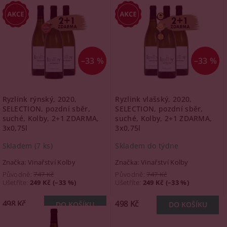
–33 %
–33 %
Ryzlink rýnský, 2020,
Ryzlink vlašský, 2020,
SELECTION, pozdní sběr,
SELECTION, pozdní sběr,
suché, Kolby, 2+1 ZDARMA,
suché, Kolby, 2+1 ZDARMA,
3x0,75l
3x0,75l
Skladem
(7 ks)
Skladem do týdne
Značka:
Vinařství Kolby
Značka:
Vinařství Kolby
Původně:
747 Kč
Původně:
747 Kč
Ušetříte
:
249 Kč (–33 %)
Ušetříte
:
249 Kč (–33 %)
498 Kč
498 Kč