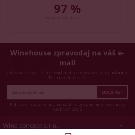
97 %
zákazníků nás doporučuje
Winehouse zpravodaj na váš e-
mail
Informace o akcích a slevách nebo o chystaných degustacích.
To si nenechte ujít.
Přihlášením odběru novinek souhlasíte s podmínkami ochrany
osobních údajů
Wine concept s.r.o.