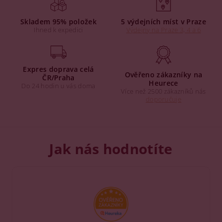
Skladem 95% položek
5 výdejních míst v Praze
Ihned k expedici
Výdejny na Praze 3, 4 a 6
Expres doprava celá
Ověřeno zákazníky na
ČR/Praha
Heurece
Do 24 hodin u vás doma
Více než 2500 zákazníků nás
doporučuje
Jak nás hodnotíte