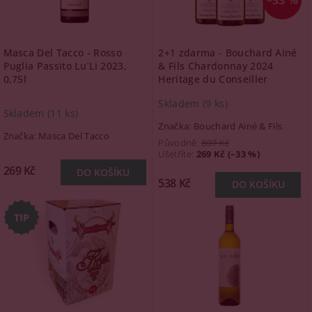
–33 %
Masca Del Tacco - Rosso
2+1 zdarma - Bouchard Ainé
Puglia Passito Lu´Li 2023,
& Fils Chardonnay 2024
0,75l
Heritage du Conseiller
Skladem
(9 ks)
Skladem
(11 ks)
Značka:
Bouchard Ainé & Fils
Značka:
Masca Del Tacco
Původně:
807 Kč
Ušetříte
:
269 Kč (–33 %)
269 Kč
538 Kč