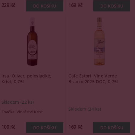
229 Kč
169 Kč
Irsai Oliver, polosladké,
Cafe Estoril Vino Verde
Krist, 0,75l
Branco 2025 DOC, 0,75l
Skladem
(22 ks)
Skladem
(24 ks)
Značka:
Vinařství Krist
109 Kč
169 Kč