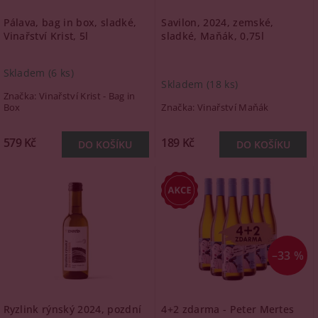
Pálava, bag in box, sladké,
Savilon, 2024, zemské,
Vinařství Krist, 5l
sladké, Maňák, 0,75l
Skladem
(6 ks)
Skladem
(18 ks)
Značka:
Vinařství Krist - Bag in
Box
Značka:
Vinařství Maňák
579 Kč
189 Kč
–33 %
Ryzlink rýnský 2024, pozdní
4+2 zdarma - Peter Mertes