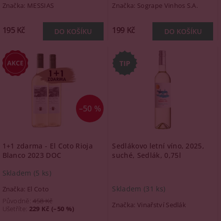
Značka:
MESSIAS
Značka:
Sogrape Vinhos S.A.
195 Kč
199 Kč
–50 %
1+1 zdarma - El Coto Rioja
Sedlákovo letní víno, 2025,
Blanco 2023 DOC
suché, Sedlák, 0,75l
Skladem
(5 ks)
Skladem
(31 ks)
Značka:
El Coto
Původně:
458 Kč
Značka:
Vinařství Sedlák
Ušetříte
:
229 Kč (–50 %)