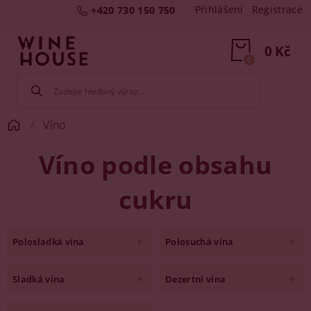
Přihlášení
Registrace
+420 730 150 750
0 Kč
0
Víno
Víno podle obsahu
cukru
Polosladká vína
Polosuchá vína
Sladká vína
Dezertní vína