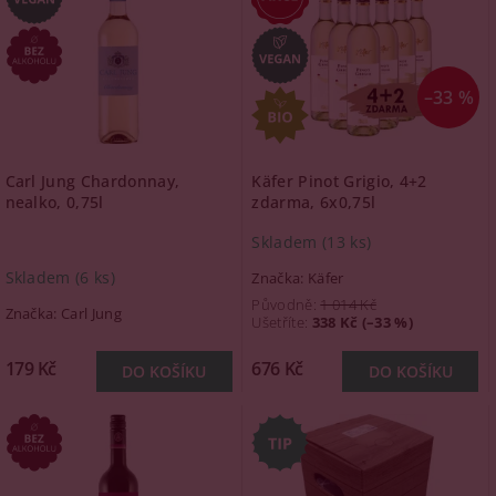
–33 %
Carl Jung Chardonnay,
Käfer Pinot Grigio, 4+2
nealko, 0,75l
zdarma, 6x0,75l
Skladem
(13 ks)
Skladem
(6 ks)
Značka:
Käfer
Původně:
1 014 Kč
Značka:
Carl Jung
Ušetříte
:
338 Kč (–33 %)
179 Kč
676 Kč