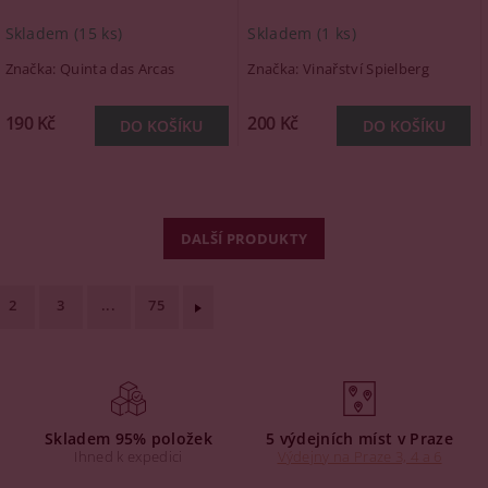
Skladem
(15 ks)
Skladem
(1 ks)
Značka:
Quinta das Arcas
Značka:
Vinařství Spielberg
190 Kč
200 Kč
DALŠÍ PRODUKTY
2
3
...
75
Skladem 95% položek
5 výdejních míst v Praze
Ihned k expedici
Výdejny na Praze 3, 4 a 6