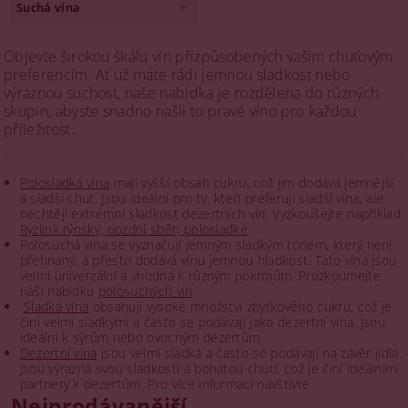
Suchá vína
Objevte širokou škálu vín přizpůsobených vašim chuťovým
preferencím. Ať už máte rádi jemnou sladkost nebo
výraznou suchost, naše nabídka je rozdělena do různých
skupin, abyste snadno našli to pravé víno pro každou
příležitost.
Polosladká vína
mají vyšší obsah cukru, což jim dodává jemnější
a sladší chuť. Jsou ideální pro ty, kteří preferují sladší vína, ale
nechtějí extrémní sladkost dezertních vín. Vyzkoušejte například
Ryzlink rýnský, pozdní sběr, polosladké
.
Polosuchá vína se vyznačují jemným sladkým tónem, který není
přehnaný, a přesto dodává vínu jemnou hladkost. Tato vína jsou
velmi univerzální a vhodná k různým pokrmům. Prozkoumejte
naši nabídku
polosuchých vín
.
Sladká vína
obsahují vysoké množství zbytkového cukru, což je
činí velmi sladkými a často se podávají jako dezertní vína. Jsou
ideální k sýrům nebo ovocným dezertům.
Dezertní vína
jsou velmi sladká a často se podávají na závěr jídla.
Jsou výrazná svou sladkostí a bohatou chutí, což je činí ideálními
partnery k dezertům. Pro více informací navštivte
Nejprodávanější