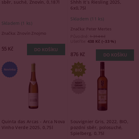
sběr, suché, Znovín, 0,187l
Shhh It´s Riesling 2025,
6x0,75l
Skladem
(11 ks)
Skladem
(1 ks)
Značka:
Peter Mertes
Značka:
Znovín Znojmo
Původně:
1 314 Kč
Ušetříte
:
438 Kč (–33 %)
55 Kč
876 Kč
Quinta das Arcas - Arca Nova
Souvignier Gris, 2022, BIO,
Vinho Verde 2025, 0,75l
pozdní sběr, polosuché,
Spielberg, 0,75l