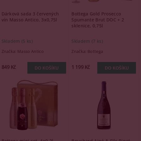
Dárková sada 3 červených
Bottega Gold Prosecco
vín Masso Antico, 3x0,75l
Spumante Brut DOC + 2
sklenice, 0,75l
Skladem
(5 ks)
Skladem
(7 ks)
Značka:
Masso Antico
Značka:
Bottega
849 Kč
1 199 Kč
Bottega mini set, 4x0,2l
Bouchard Ainé & Fils Pinot