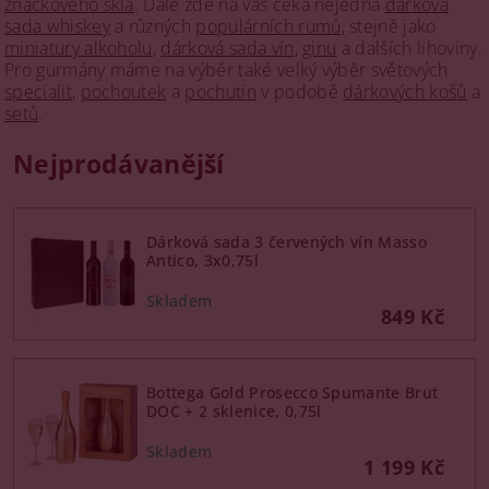
značkového skla
. Dále zde na vás čeká nejedna
dárková
sada whiskey
a různých
populárních rumů
, stejně jako
miniatury alkoholu
,
dárková sada vín
,
ginu
a dalších lihoviny.
Pro gurmány máme na výběr také velký výběr světových
specialit
,
pochoutek
a
pochutin
v podobě
dárkových košů
a
setů
.
Nejprodávanější
Dárková sada 3 červených vín Masso
Antico, 3x0,75l
849 Kč
Bottega Gold Prosecco Spumante Brut
DOC + 2 sklenice, 0,75l
1 199 Kč