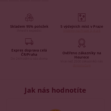
Skladem 95% položek
5 výdejních míst v Praze
Ihned k expedici
Výdejny na Praze 3, 4 a 6
Expres doprava celá
Ověřeno zákazníky na
ČR/Praha
Heurece
Do 24 hodin u vás doma
Více než 2500 zákazníků nás
doporučuje
Jak nás hodnotíte