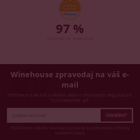
97 %
zákazníků nás doporučuje
Winehouse zpravodaj na váš e-
mail
Informace o akcích a slevách nebo o chystaných degustacích.
To si nenechte ujít.
Přihlášením odběru novinek souhlasíte s podmínkami ochrany
osobních údajů