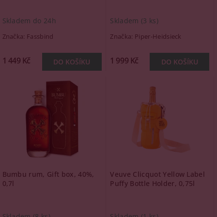
Skladem do 24h
Skladem
(3 ks)
Značka:
Fassbind
Značka:
Piper-Heidsieck
1 449 Kč
1 999 Kč
Bumbu rum, Gift box, 40%,
Veuve Clicquot Yellow Label
0,7l
Puffy Bottle Holder, 0,75l
Skladem
(8 ks)
Skladem
(1 ks)