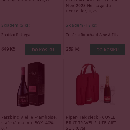
Noir 2023 Heritage du
Conseiller, 0,75l
Skladem
(5 ks)
Skladem
(18 ks)
Značka:
Bottega
Značka:
Bouchard Ainé & Fils
649 Kč
259 Kč
Fassbind Vieille Framboise,
Piper-Heidsieck - CUVÉE
stařená malina, BOX, 40%,
BRUT TRAVEL FLUTE GIFT
0,7l
SET, 0,75l