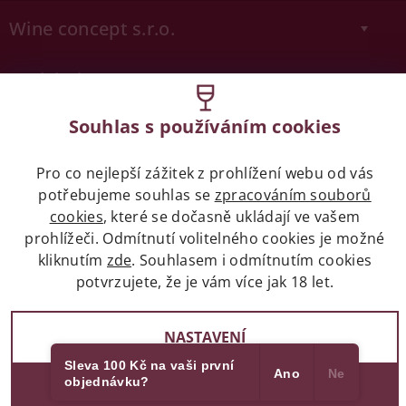
Wine concept s.r.o.
Legislativa
Zákaz prodeje alkoholických nápojů osobám
Souhlas s používáním cookies
mladších 18 let.
Pro co nejlepší zážitek z prohlížení webu od vás
Naše služby
potřebujeme souhlas se
zpracováním souborů
cookies
, které se dočasně ukládají ve vašem
prohlížeči. Odmítnutí volitelného cookies je možné
Vše o nákupu
kliknutím
zde
. Souhlasem i odmítnutím cookies
potvrzujete, že je vám více jak 18 let.
2017 - 2026 © winehouse.cz, všechna práva vyhrazena
NASTAVENÍ
Partneři
Vytvořil Shoptet
Sleva 100 Kč na vaši první
Ano
Ne
objednávku?
SOUHLASÍM