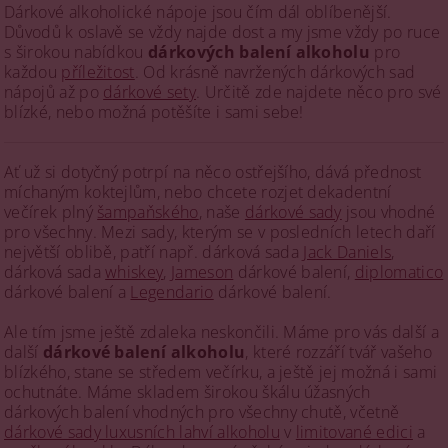
Dárkové alkoholické nápoje jsou čím dál oblíbenější.
Důvodů k oslavě se vždy najde dost a my jsme vždy po ruce
s širokou nabídkou
dárkových balení alkoholu
pro
každou
příležitost
. Od krásně navržených dárkových sad
nápojů až po
dárkové sety
. Určitě zde najdete něco pro své
blízké, nebo možná potěšíte i sami sebe!
Ať už si dotyčný potrpí na něco ostřejšího, dává přednost
míchaným koktejlům, nebo chcete rozjet dekadentní
večírek plný
šampaňského
, naše
dárkové sady
jsou vhodné
pro všechny. Mezi sady, kterým se v posledních letech daří
největší oblibě, patří např. dárková sada
Jack Daniels
,
dárková sada
whiskey
,
Jameson
dárkové balení,
diplomatico
dárkové balení a
Legendario
dárkové balení.
Ale tím jsme ještě zdaleka neskončili. Máme pro vás další a
další
dárkové balení alkoholu
, které rozzáří tvář vašeho
blízkého, stane se středem večírku, a ještě jej možná i sami
ochutnáte. Máme skladem širokou škálu úžasných
dárkových balení vhodných pro všechny chutě, včetně
dárkové sady luxusních lahví alkoholu
v
limitované edici
a