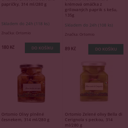
papričky, 314 ml/280 g
krémová omáčka z
grilovaných paprik s kešu,
135g
Skladem do 24h
(118 ks)
Skladem do 24h
(108 ks)
Značka:
Ortomio
Značka:
Ortomio
180 Kč
89 Kč
Ortomio Olivy plněné
Ortomio Zelené olivy Bella di
česnekem, 314 ml/280 g
Cerignola s peckou, 314
ml/280 g