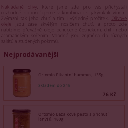
Nakládané olivy
, které jsme zde pro vás přichystali
rozhodně doporučujeme v kombinaci s jakýmkoli vínem.
Zvýrazní tak jeho chuť a tím i výsledný prožitek.
Olivové
oleje
jsou zase skvělým nosičem chutí, a proto zde
nabízíme převážně oleje ochucené česnekem, chilli nebo
aromatickým kořením. Vhodné jsou zejména do různých
salátů a studených pokrmů.
Nejprodávanější
Ortomio Pikantní hummus, 135g
76 Kč
Ortomio Bazalkové pesto s příchutí
lanýžů, 180g