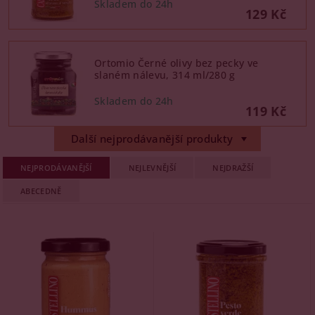
129 Kč
Ortomio Černé olivy bez pecky ve
slaném nálevu, 314 ml/280 g
119 Kč
Další nejprodávanější produkty
NEJPRODÁVANĚJŠÍ
NEJLEVNĚJŠÍ
NEJDRAŽŠÍ
ABECEDNĚ