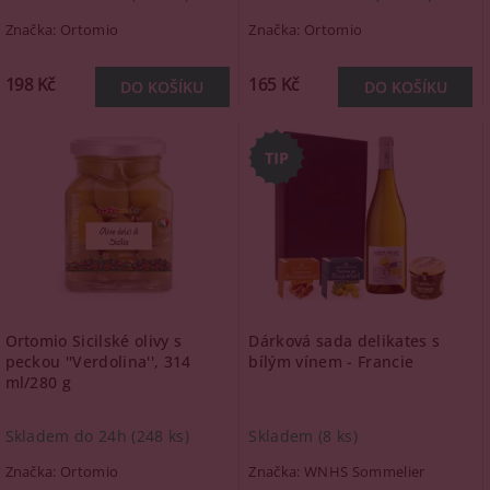
Značka:
Ortomio
Značka:
Ortomio
198 Kč
165 Kč
Ortomio Sicilské olivy s
Dárková sada delikates s
peckou ''Verdolina'', 314
bílým vínem - Francie
ml/280 g
Skladem do 24h
(248 ks)
Skladem
(8 ks)
Značka:
Ortomio
Značka:
WNHS Sommelier