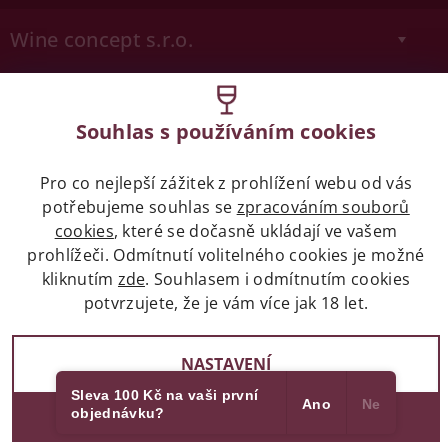
Wine concept s.r.o.
Legislativa
Souhlas s používáním cookies
Zákaz prodeje alkoholických nápojů osobám
mladších 18 let.
Pro co nejlepší zážitek z prohlížení webu od vás
potřebujeme souhlas se
zpracováním souborů
Naše služby
cookies
, které se dočasně ukládají ve vašem
prohlížeči. Odmítnutí volitelného cookies je možné
Vše o nákupu
kliknutím
zde
. Souhlasem i odmítnutím cookies
potvrzujete, že je vám více jak 18 let.
NASTAVENÍ
2017 - 2026 © winehouse.cz, všechna práva vyhrazena
Partneři
Vytvořil Shoptet
Sleva 100 Kč na vaši první
Ano
Ne
objednávku?
SOUHLASÍM