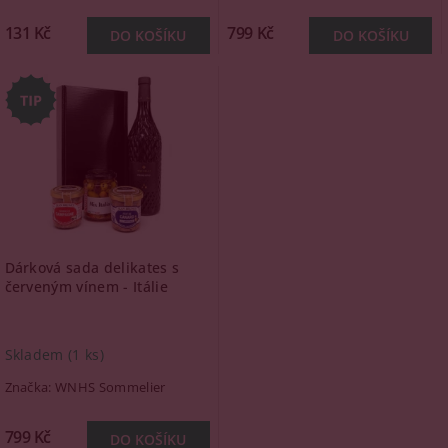
131 Kč
799 Kč
Dárková sada delikates s
červeným vínem - Itálie
Skladem
(1 ks)
Značka:
WNHS Sommelier
799 Kč