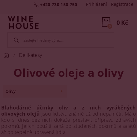
Přihlášení
Registrace
+420 730 150 750
0 Kč
0
Delikatesy
Olivové oleje a olivy
Olivy
Blahodárné účinky oliv a z nich vyráběných
olivových olejů
jsou lidstvu známé už od nepaměti. Málo
kdo si dnes bez nich dokáže přestavit přípravu zdravých
pokrmů. Jejich použití sahá od studených pokrmů a salátů
až po tepelně upravená jídla.