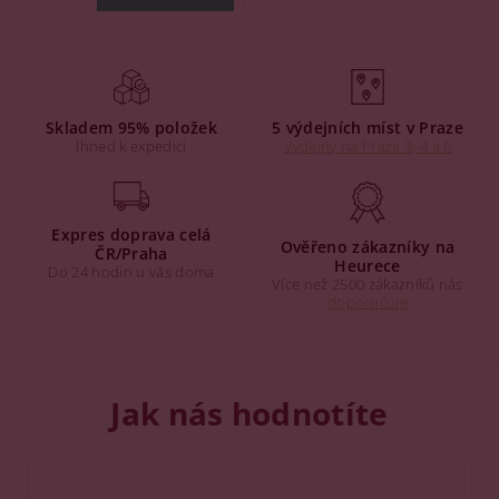
Skladem 95% položek
5 výdejních míst v Praze
Ihned k expedici
Výdejny na Praze 3, 4 a 6
Expres doprava celá
Ověřeno zákazníky na
ČR/Praha
Heurece
Do 24 hodin u vás doma
Více než 2500 zákazníků nás
doporučuje
Jak nás hodnotíte