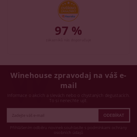
97 %
zákazníků nás doporučuje
Winehouse zpravodaj na váš e-
mail
Informace o akcích a slevách nebo o chystaných degustacích.
To si nenechte ujít.
Přihlášením odběru novinek souhlasíte s podmínkami ochrany
osobních údajů