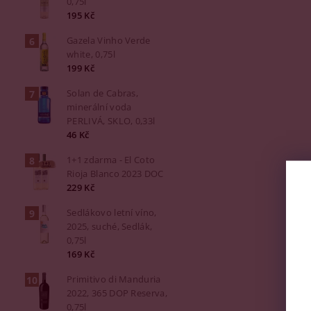
0,75l
195 Kč
Gazela Vinho Verde
white, 0,75l
199 Kč
Solan de Cabras,
minerální voda
PERLIVÁ, SKLO, 0,33l
46 Kč
1+1 zdarma - El Coto
Rioja Blanco 2023 DOC
229 Kč
Sedlákovo letní víno,
2025, suché, Sedlák,
0,75l
169 Kč
Primitivo di Manduria
2022, 365 DOP Reserva,
0,75l