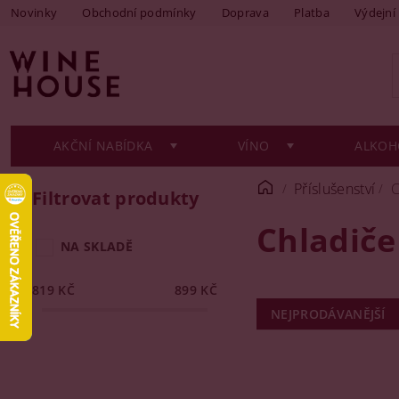
Novinky
Obchodní podmínky
Doprava
Platba
Výdejní
AKČNÍ NABÍDKA
VÍNO
ALKOH
Příslušenství
C
Filtrovat produkty
Chladiče
NA SKLADĚ
819
KČ
899
KČ
NEJPRODÁVANĚJŠÍ