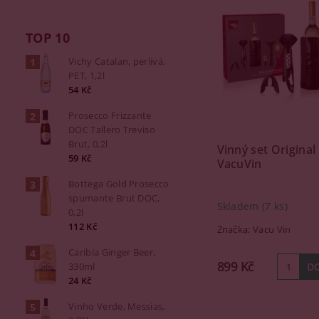
TOP 10
Vichy Catalan, perlivá,
PET, 1,2l
54 Kč
Prosecco Frizzante
DOC Tallero Treviso
Brut, 0,2l
Vinný set Original 
59 Kč
VacuVin
Bottega Gold Prosecco
spumante Brut DOC,
Skladem
(7 ks)
0,2l
112 Kč
Značka:
Vacu Vin
Caribia Ginger Beer,
899 Kč
330ml
24 Kč
Vinho Verde, Messias,