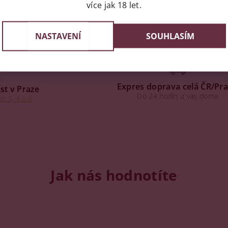
více jak 18 let.
NASTAVENÍ
SOUHLASÍM
Expres doprava celá ČR/Pr
st v Praze
Do 24 hodin u vás doma
e 3, 4 a 6
Jak nás hodnotíte