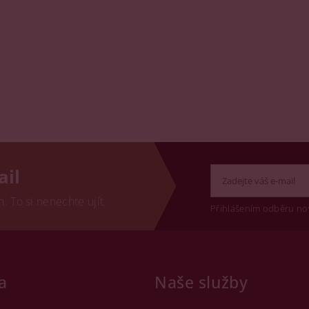
ail
 To si nenechte ujít.
Přihlášením odběru no
a
Naše služby