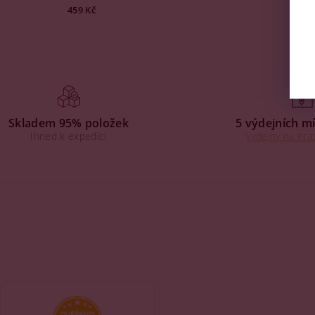
459 Kč
Skladem 95% položek
5 výdejních mí
Ihned k expedici
Výdejny na Praz