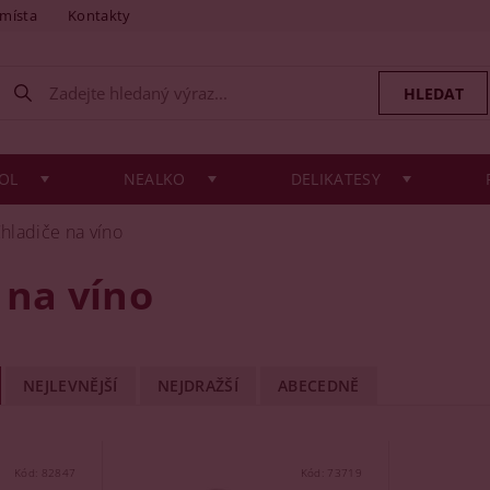
 místa
Kontakty
OL
NEALKO
DELIKATESY
hladiče na víno
 na víno
NEJLEVNĚJŠÍ
NEJDRAŽŠÍ
ABECEDNĚ
Kód:
82847
Kód:
73719