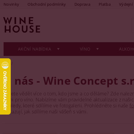
Novinky
Obchodní podmínky
Doprava
Platba
Výdejní
AKČNÍ NABÍDKA
VÍNO
ALKOH
O nás - Wine Concept s.r
Chcete vědět více o tom, kdo jsme a co děláme? Zde nalezn
vášni pro víno. Nabízíme vám pravidelné aktualizace z našich
pohledy, které sdílíme ve fotogalerii. Prohlédněte si naše
fo
a ukazují, jak sdílíme naši vášeň s vámi.