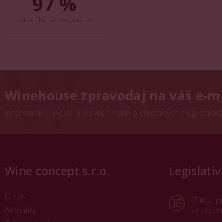
97 %
zákazníků nás doporučuje
Winehouse zpravodaj na váš e-m
Informace o akcích a slevách nebo o chystaných degustacích.
Wine concept s.r.o.
Legislativ
O nás
Zákaz p
Aktuality
osobám 