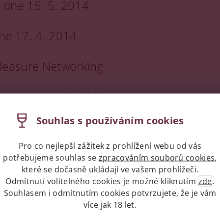
k dne 15. 5. 2014
ne 17. 4. 2014
Pleasure Networking
rg ze dne 4. 4. 2013
Souhlas s používáním cookies
erg ze dne 1.4.2014
Pro co nejlepší zážitek z prohlížení webu od vás
e dne 23.3.2014
potřebujeme souhlas se
zpracováním souborů cookies
,
které se dočasně ukládají ve vašem prohlížeči.
Odmítnutí volitelného cookies je možné kliknutím
zde
.
jihozápad Francie ze dne
Souhlasem i odmítnutím cookies potvrzujete, že je vám
více jak 18 let.