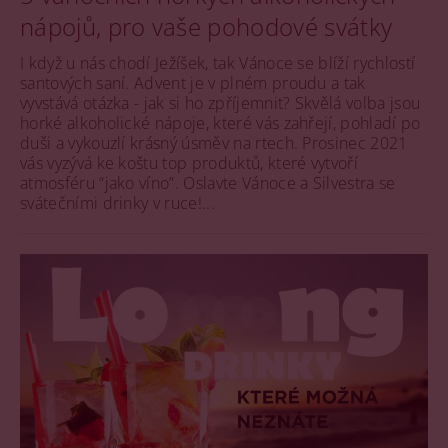
nápojů, pro vaše pohodové svátky
I když u nás chodí Ježíšek, tak Vánoce se blíží rychlostí
santových saní. Advent je v plném proudu a tak
vyvstává otázka - jak si ho zpříjemnit? Skvělá volba jsou
horké alkoholické nápoje, které vás zahřejí, pohladí po
duši a vykouzlí krásný úsměv na rtech. Prosinec 2021
vás vyzývá ke koštu top produktů, které vytvoří
atmosféru “jako víno”. Oslavte Vánoce a Silvestra se
svátečními drinky v ruce!...