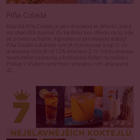
Piña Colada
Klasická Piña Colada je jako dovolená ve sklenici, která
vás okamžitě dopraví do Karibiku bez ohledu na to, kde
se zrovna nacházíte. Ingredience pro klasický koktejl
Piña Colada kubánský rum (4 cl) kokosový sirup (1 cl)
ananasový džus (8 cl) 12% smetana (2 cl) 1/4 ks ananasu
nasekaného na kousky a koktejlová třešeň na ozdobu
Postup V shakeru smíchejte smetanu, rum, ananasový
dž...