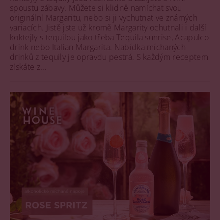
spoustu zábavy. Můžete si klidně namíchat svou
originální Margaritu, nebo si ji vychutnat ve známých
variacích. Jistě jste už kromě Margarity ochutnali i další
koktejly s tequilou jako třeba Tequila sunrise, Acapulco
drink nebo Italian Margarita. Nabídka míchaných
drinků z tequily je opravdu pestrá. S každým receptem
získáte z...