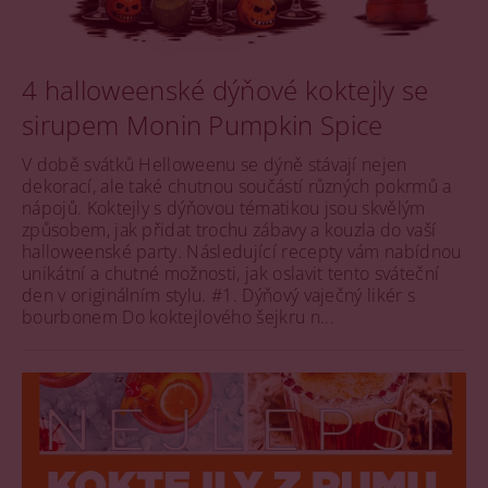
4 halloweenské dýňové koktejly se
sirupem Monin Pumpkin Spice
V době svátků Helloweenu se dýně stávají nejen
dekorací, ale také chutnou součástí různých pokrmů a
nápojů. Koktejly s dýňovou tématikou jsou skvělým
způsobem, jak přidat trochu zábavy a kouzla do vaší
halloweenské party. Následující recepty vám nabídnou
unikátní a chutné možnosti, jak oslavit tento sváteční
den v originálním stylu. #1. Dýňový vaječný likér s
bourbonem Do koktejlového šejkru n...