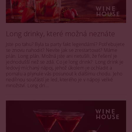
Long drinky, které možná neznáte
Jste po tahu? Byla ta party fakt legendární? Potřebujete
se znovu nahodit? Nevíte jak se zrestartovat? Máme
plán. Long plán. Možná jste ani netušili, že řešení je
jednodušší než se zdá. Co je long drink? Long drink je
ledový míchaný nápoj, jehož úkolem je ochladit a
pomalu a plynule vás posunout k dalšímu chodu. Jeho
nedílnou součástí je led, kterého je v nápoji velké
množství. Long dri...