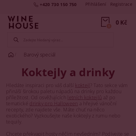
Přihlášení
Registrace
+420 730 150 750
0 Kč
0
Barový speciál
Koktejly a drinky
Hledáte inspiraci pro váš další
koktejl
? Tato sekce vám
přináší širokou paletu nápadů na drinky pro každou
příležitost. Od osvěžujících
letních koktejlů
až po
tematické
drinky pro Halloween
a hřejivé vánoční
recepty, zde najdete vše. Máte chuť na něco
exotického? Vyzkoušejte naše koktejly z rumu nebo
tequily.
Chcete překvapit hosty něčím nevšedním? Podívejte se