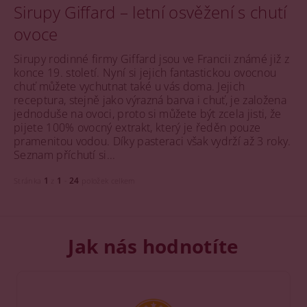
Sirupy Giffard – letní osvěžení s chutí
ovoce
Sirupy rodinné firmy Giffard jsou ve Francii známé již z
konce 19. století. Nyní si jejich fantastickou ovocnou
chuť můžete vychutnat také u vás doma. Jejich
receptura, stejně jako výrazná barva i chuť, je založena
jednoduše na ovoci, proto si můžete být zcela jisti, že
pijete 100% ovocný extrakt, který je ředěn pouze
pramenitou vodou. Díky pasteraci však vydrží až 3 roky.
Seznam příchutí si...
1
1
24
Stránka
z
-
položek celkem
Jak nás hodnotíte