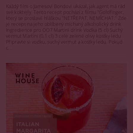
Každý film o Jamesovi Bondovi ukázal, jak agent má rád
své koktejly. Tento recept pochází z filmu "Goldfinger,
který se proslavil hláškou "NETŘEPAT. NEMÍCHAT." Zde
je recept na jeho oblíbený míchaný alkoholický drink.
Ingredience pro OO7 Martini drink Vodka (5 cl) Suchý
vermut Martini (0,1 cl) 3 celé zelené olivy kostky ledu
Připravte si vodku, suchý vermut a kostky ledu. Pokud
c...