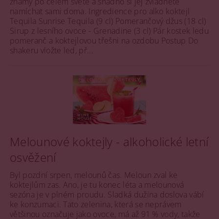
známý po celém světě a snadno si jej zvládnete
namíchat sami doma. Ingredience pro alko koktejl
Tequila Sunrise Tequila (9 cl) Pomerančový džus (18 cl)
Sirup z lesního ovoce - Grenadine (3 cl) Pár kostek ledu
pomeranč a koktejlovou třešni na ozdobu Postup Do
shakeru vložte led, př...
Melounové koktejly - alkoholické letní
osvěžení
Byl pozdní srpen, melounů čas. Meloun zval ke
koktejlům zas. Ano, je tu konec léta a melounová
sezóna je v plném proudu. Sladká dužina doslova vábí
ke konzumaci. Tato zelenina, která se neprávem
většinou označuje jako ovoce, má až 91 % vody, takže