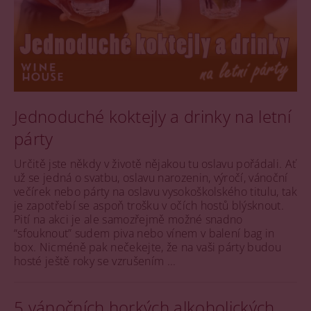
Jednoduché koktejly a drinky na letní
párty
Určitě jste někdy v životě nějakou tu oslavu pořádali. Ať
už se jedná o svatbu, oslavu narozenin, výročí, vánoční
večírek nebo párty na oslavu vysokoškolského titulu, tak
je zapotřebí se aspoň trošku v očích hostů blýsknout.
Pití na akci je ale samozřejmě možné snadno
“sfouknout” sudem piva nebo vínem v balení bag in
box. Nicméně pak nečekejte, že na vaši párty budou
hosté ještě roky se vzrušením ...
5 vánočních horkých alkoholických