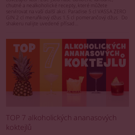
chutné a nealkoholické recepty, které můžete
servírovat na vaší další akci. Paradise 5 cl VASSA ZERO
GIN 2 cl meruňkový džus 1.5 cl pomerančový džus Do
shakeru nalijte uvedené přísad...
TOP 7 alkoholických ananasových
koktejlů