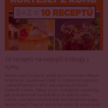
10 receptů na nejlepší Koktejly z
rumu
Mnoho našich krajanů, pohybujících se kolem věkové
hranice tzv „Husákových dětí“ si možná pod pojmem
„nejlepší koktejl z rumu“ automaticky představí
tuzemák s kolou. Vybaví se jim nostalgické vzpomínky,
jak za mlada trsali na diskotéce se sklenicí rumu
s kolou a do tance jim hrál král normalizačního popu
Michal David. Dnes už ale všichni víme, že pravé rumy