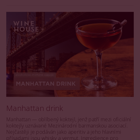
Manhattan drink
Manhattan — oblíbený koktejl, jenž patří mezi oficiální
koktejly uznávané Mezinárodní barmanskou asociací.
Nejčastěji je podáván jako aperitiv a jeho hlavními
přísadami jsou whisky a vermut. Ingredience pro