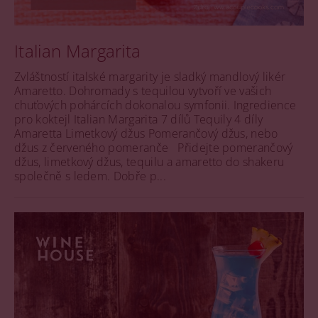
Italian Margarita
Zvláštností italské margarity je sladký mandlový likér
Amaretto. Dohromady s tequilou vytvoří ve vašich
chuťových pohárcích dokonalou symfonii. Ingredience
pro koktejl Italian Margarita 7 dílů Tequily 4 díly
Amaretta Limetkový džus Pomerančový džus, nebo
džus z červeného pomeranče Přidejte pomerančový
džus, limetkový džus, tequilu a amaretto do shakeru
společně s ledem. Dobře p...