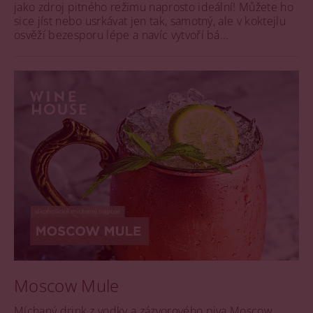
jako zdroj pitného režimu naprosto ideální! Můžete ho
sice jíst nebo usrkávat jen tak, samotný, ale v koktejlu
osvěží bezesporu lépe a navíc vytvoří bá...
Moscow Mule
Míchaný drink z vodky a zázvorového piva Moscow