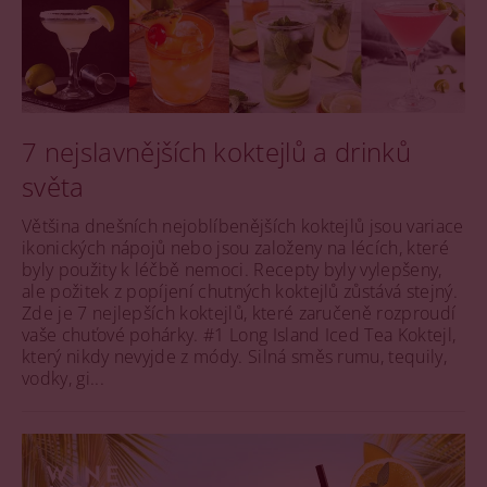
7 nejslavnějších koktejlů a drinků
světa
Většina dnešních nejoblíbenějších koktejlů jsou variace
ikonických nápojů nebo jsou založeny na lécích, které
byly použity k léčbě nemoci. Recepty byly vylepšeny,
ale požitek z popíjení chutných koktejlů zůstává stejný.
Zde je 7 nejlepších koktejlů, které zaručeně rozproudí
vaše chuťové pohárky. #1 Long Island Iced Tea Koktejl,
který nikdy nevyjde z módy. Silná směs rumu, tequily,
vodky, gi...