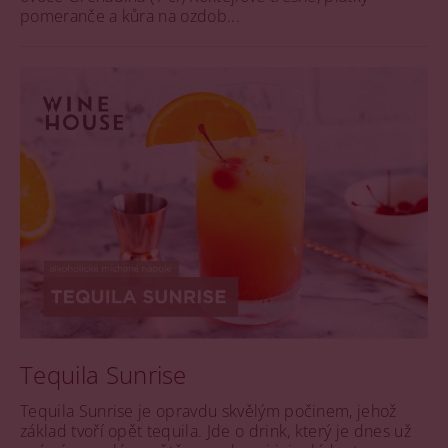
pomeranče a kůra na ozdob...
Tequila Sunrise
Tequila Sunrise je opravdu skvělým počinem, jehož
základ tvoří opět tequila. Jde o drink, který je dnes už