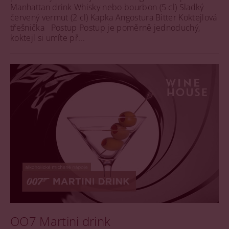
Manhattan drink Whisky nebo bourbon (5 cl) Sladký
červený vermut (2 cl) Kapka Angostura Bitter Koktejlová
třešnička Postup Postup je poměrně jednoduchý,
koktejl si umíte př...
OO7 Martini drink