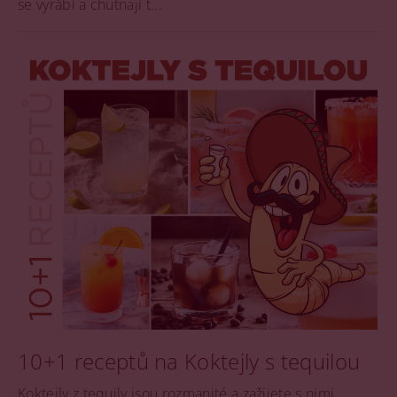
se vyrábí a chutnají t...
10+1 receptů na Koktejly s tequilou
Koktejly z tequily jsou rozmanité a zažijete s nimi