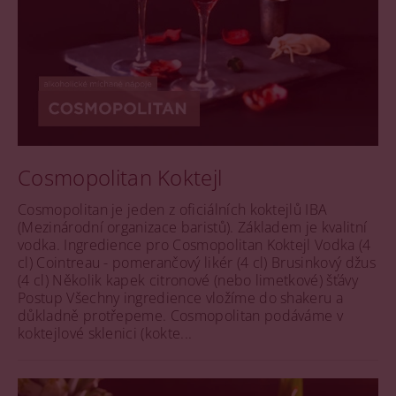
Cosmopolitan Koktejl
Cosmopolitan je jeden z oficiálních koktejlů IBA
(Mezinárodní organizace baristů). Základem je kvalitní
vodka. Ingredience pro Cosmopolitan Koktejl Vodka (4
cl) Cointreau - pomerančový likér (4 cl) Brusinkový džus
(4 cl) Několik kapek citronové (nebo limetkové) šťávy
Postup Všechny ingredience vložíme do shakeru a
důkladně protřepeme. Cosmopolitan podáváme v
koktejlové sklenici (kokte...