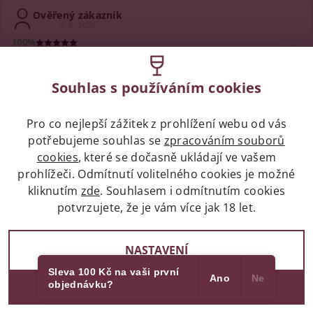
Ověřený zákazník
3. 8. 2026
100%
Rychla, sopolehliva dodavka.
Souhlas s používáním cookies
Pro co nejlepší zážitek z prohlížení webu od vás
Winehouse zpravodaj na váš e-
potřebujeme souhlas se
zpracováním souborů
mail
cookies
, které se dočasně ukládají ve vašem
prohlížeči. Odmítnutí volitelného cookies je možné
Informace o akcích a slevách nebo o chystaných degustacích.
To si nenechte ujít.
kliknutím
zde
. Souhlasem i odmítnutím cookies
potvrzujete, že je vám více jak 18 let.
NASTAVENÍ
Přihlášením odběru novinek souhlasíte s podmínkami ochrany
osobních údajů
Sleva 100 Kč na vaši první
Ano
Ne
objednávku?
SOUHLASÍM
Wine concept s.r.o.