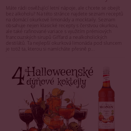
Máte rádi osvěžující letní nápoje, ale chcete se obejít
bez alkoholu? Na této stránce najdete seznam receptů
na domácí okurkové limonády a mocktaily. Seznam
obsahuje nejen klasické recepty s čerstvou okurkou,
ale také rafinované variace s využitím prémiových
francouzských sirupů Giffard a nealkoholických
destilátů. Ta nejlepší okurková limonáda pod sluncem
je totiž ta, kterou si namícháte přesně p...