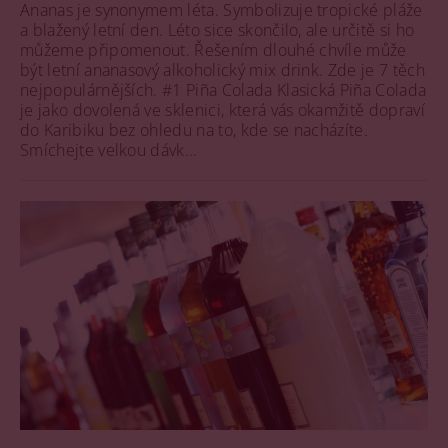
Ananas je synonymem léta. Symbolizuje tropické pláže
a blažený letní den. Léto sice skončilo, ale určitě si ho
můžeme připomenout. Řešením dlouhé chvíle může
být letní ananasový alkoholický mix drink. Zde je 7 těch
nejpopulárnějších. #1 Piña Colada Klasická Piña Colada
je jako dovolená ve sklenici, která vás okamžitě dopraví
do Karibiku bez ohledu na to, kde se nacházíte.
Smíchejte velkou dávk...