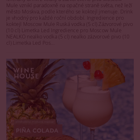
Mule vznikl paradoxně na opačné straně světa, než leží
město Moskva, podle kterého se koktejl jmenuje. Drink
je vhodný pro každé roční období. Ingredience pro
koktejl Moscow Mule Ruská vodka (5 cl) Zázvorové pivo
(10 cl) Limetka Led Ingredience pro Moscow Mule
NEALKO nealko vodka (5 cl) nealko zázvorové pivo (10
cl) Limetka Led Pos...