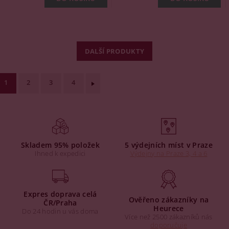
DALŠÍ PRODUKTY
1
2
3
4
Skladem 95% položek
5 výdejních míst v Praze
Ihned k expedici
Výdejny na Praze 3, 4 a 6
Expres doprava celá
Ověřeno zákazníky na
ČR/Praha
Heurece
Do 24 hodin u vás doma
Více než 2500 zákazníků nás
doporučuje