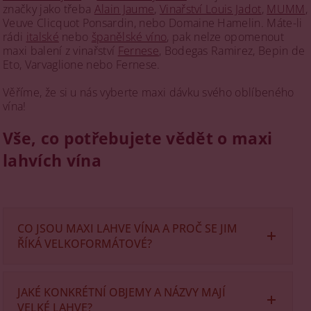
značky jako třeba
Alain Jaume
,
Vinařství Louis Jadot
,
MUMM
,
Veuve Clicquot Ponsardin, nebo Domaine Hamelin. Máte-li
rádi
italské
nebo
španělské víno
, pak nelze opomenout
maxi balení z vinařství
Fernese
, Bodegas Ramirez, Bepin de
Eto, Varvaglione nebo Fernese.
Věříme, že si u nás vyberte maxi dávku svého oblíbeného
vína!
Vše, co potřebujete vědět o maxi
lahvích vína
CO JSOU MAXI LAHVE VÍNA A PROČ SE JIM
ŘÍKÁ VELKOFORMÁTOVÉ?
Maxi lahve vína
, odborně označované jako
velkoformátové, jsou lahve s objemem větším než
JAKÉ KONKRÉTNÍ OBJEMY A NÁZVY MAJÍ
standardních 0,75 l. Nejznámějším formátem je
VELKÉ LAHVE?