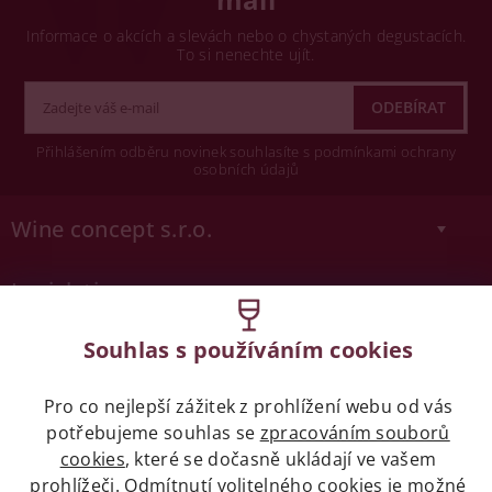
Informace o akcích a slevách nebo o chystaných degustacích.
To si nenechte ujít.
Přihlášením odběru novinek souhlasíte s podmínkami ochrany
osobních údajů
Wine concept s.r.o.
Legislativa
Zákaz prodeje alkoholických nápojů osobám
Souhlas s používáním cookies
mladších 18 let.
Pro co nejlepší zážitek z prohlížení webu od vás
Naše služby
potřebujeme souhlas se
zpracováním souborů
cookies
, které se dočasně ukládají ve vašem
Vše o nákupu
prohlížeči. Odmítnutí volitelného cookies je možné