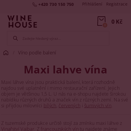
Přihlášení
Registrace
+420 730 150 750
0 Kč
0
Víno podle balení
Maxi lahve vína
Maxi láhve vína jsou praktická balení, která rozhodně
najdou své uplatnění i mimo restaurační zařízení. Jejich
objem je většinou 1,5 L. U nás na e-shopu najdete širokou
nabídku různých druhů a značek vín z různých zemí. Na své
si přijdou milovníci
bílých
,
červených
i
šumivých vín
.
Z tuzemské produkce určitě stojí za zmínku maxi láhve z
Vinařství Vajbar
. Z
francouzských vín
tu najdete známe