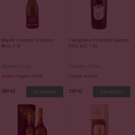
Klipfel Cremant D´Alsace
Castiglione Primitivo Salento
Brut, 1,5l
2025 IGT, 1,5l
Skladem
(1 ks)
Skladem
(10 ks)
Značka:
Eugène Klipfel
Značka:
Amodo
689 Kč
299 Kč