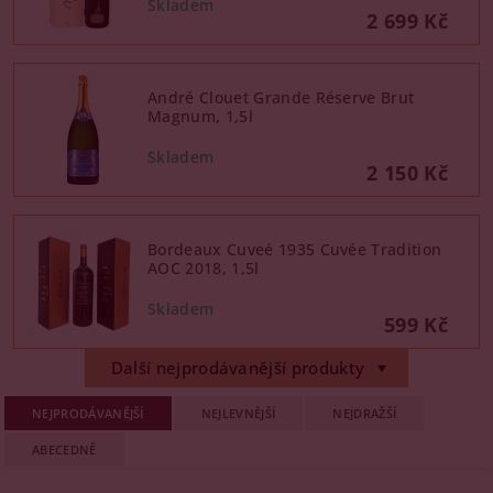
U šumivých vín v Magnum lahvích počítejte s tím, že
podmínkách v našem jihlavském skladu, abychom
2 699 Kč
chlazení trvá déle – ideálně je vložte do chladicí nádoby
garantovali jejich kvalitu.
s ledem a vodou alespoň 2 hodiny před podáváním.
André Clouet Grande Réserve Brut
Magnum, 1,5l
2 150 Kč
Bordeaux Cuveé 1935 Cuvée Tradition
AOC 2018, 1,5l
599 Kč
Další nejprodávanější produkty
NEJPRODÁVANĚJŠÍ
NEJLEVNĚJŠÍ
NEJDRAŽŠÍ
ABECEDNĚ