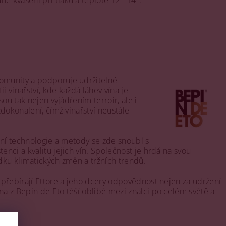
é kvašení při tlaku a teplotě 12°-14°.
komunity a podporuje udržitelné
i vinařství, kde každá láhev vína je
ou tak nejen vyjádřením terroir, ale i
zdokonalení, čímž vinařství neustále
erní technologie a metody se zde snoubí s
nci a kvalitu jejich vín. Společnost je hrdá na svou
edku klimatických změn a tržních trendů.
a přebírají Ettore a jeho dcery odpovědnost nejen za udržení
na z Bepin de Eto těší oblibě mezi znalci po celém světě a