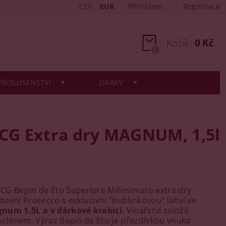
CZK
EUR
Přihlášení
Registrace
Košík:
0 Kč
0
PŘÍSLUŠENSTVÍ
DÁRKY
OCG Extra dry MAGNUM, 1,5l
G Bepin de Eto Superiore Millesimato extra dry
ovní Prosecco s exkluzivní "bublinkovou" lahví ve
num 1,5L a v dárkové krabici
. Vinařství založil
schinem. Výraz Bepin de Eto je přezdívkou vnuka