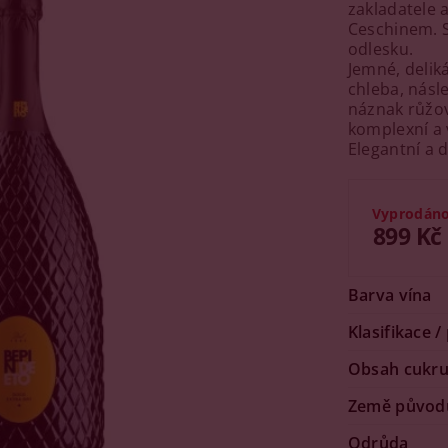
zakladatele 
Ceschinem. 
odlesku.
Jemné, delik
chleba, násl
náznak růžov
komplexní a 
Elegantní a 
Vyprodán
899 Kč
Barva vína
Klasifikace /
Obsah cukr
Země původ
Odrůda