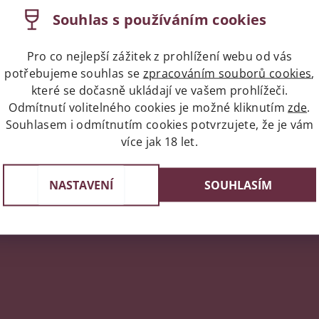
Souhlas s používáním cookies
Pro co nejlepší zážitek z prohlížení webu od vás
potřebujeme souhlas se
zpracováním souborů cookies
,
které se dočasně ukládají ve vašem prohlížeči.
Odmítnutí volitelného cookies je možné kliknutím
zde
.
napíše příspěvek k této položce.
Souhlasem i odmítnutím cookies potvrzujete, že je vám
více jak 18 let.
ní uživatelé mohou vkládat příspěvky. Prosím
přihlaste se
neb
NASTAVENÍ
SOUHLASÍM