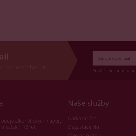
ail
 To si nenechte ujít.
Přihlášením odběru no
a
Naše služby
Dárková vína
rodeje alkoholických nápojů
mladších 18 let.
Degustace vín
Víno na svatbu