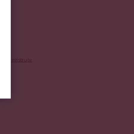
o se
registrujte
.