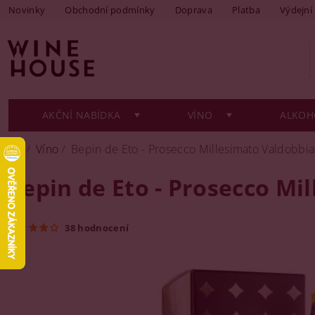
Novinky
Obchodní podmínky
Doprava
Platba
Výdejní
AKČNÍ NABÍDKA
VÍNO
ALKOH
Víno
Bepin de Eto - Prosecco Millesimato Valdobb
Bepin de Eto - Prosecco M
38 hodnocení