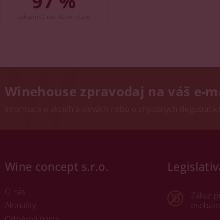
97 %
zákazníků nás doporučuje
Winehouse zpravodaj na váš e-m
Informace o akcích a slevách nebo o chystaných degustacích.
Wine concept s.r.o.
Legislativ
O nás
Zákaz p
Aktuality
osobám 
Odběrná místa