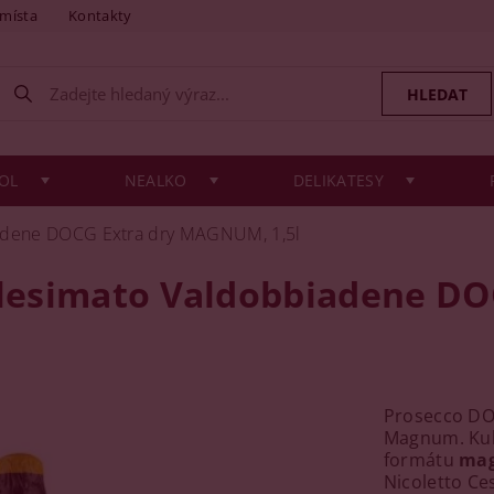
 místa
Kontakty
OL
NEALKO
DELIKATESY
iadene DOCG Extra dry MAGNUM, 1,5l
illesimato Valdobbiadene D
Prosecco DOC
Magnum. Kult
formátu
mag
Nicoletto Ce