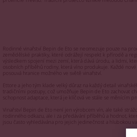
provincie Treviso. Tradiční prosecco vzniklé metodou Charm
Rodinné vinařství Bepin de Eto se neomezuje pouze na produ
zemědělské praktiky, které odrážejí respekt k přírodě a regio
výsledkem spojení mezi zemí, která dává úrodu, a lidmi, kteří
osobních příběhů rodiny, která víno produkuje. Každé nové ro
posouvá hranice možného ve světě vinařství.
Ettore a jeho tým klade velký důraz na každý detail vinařsk
tradičními postupy, což umožňuje Bepin de Eto zachovat chara
schopnost adaptace, která je klíčová ve stále se měnícím pr
Vinařství Bepin de Eto není jen výrobcem vín, ale také strá
rodinného odkazu, ale i za předávání příběhů a hodnot, kter
jsou často vyhledávána pro jejich jedinečnost a hlubokou 