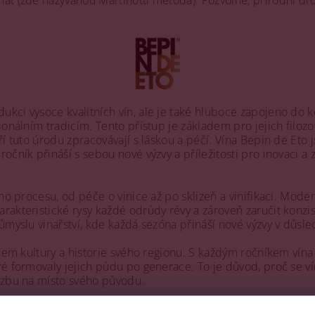
at (zde nazývanou Martinotti metoda). Pozvolné, přírodní druh
kci vysoce kvalitních vín, ale je také hluboce zapojeno do 
nálním tradicím. Tento přístup je základem pro jejich filozofi
 tuto úrodu zpracovávají s láskou a péčí. Vína Bepin de Eto js
čník přináší s sebou nové výzvy a příležitosti pro inovaci a 
ého procesu, od péče o vinice až po sklizeň a vinifikaci. Mod
kteristické rysy každé odrůdy révy a zároveň zaručit konziste
ůmyslu vinařství, kde každá sezóna přináší nové výzvy v důsl
žcem kultury a historie svého regionu. S každým ročníkem vín
é formovaly jejich půdu po generace. To je důvod, proč se ví
vazbu na místo svého původu.