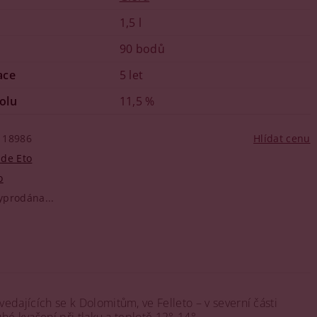
1,5 l
90 bodů
ace
5 let
olu
11,5 %
18986
Hlídat cenu
 de Eto
o
yprodána...
ajících se k Dolomitům, ve Felleto – v severní části