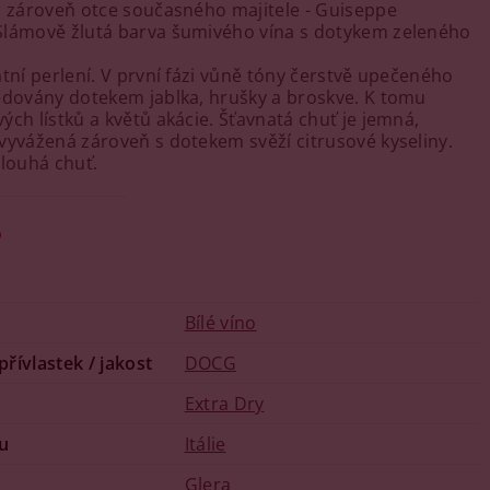
a zároveň otce současného majitele - Guiseppe
Slámově žlutá barva šumivého vína s dotykem zeleného
átní perlení. V první fázi vůně tóny čerstvě upečeného
edovány dotekem jablka, hrušky a broskve. K tomu
ých lístků a květů akácie. Šťavnatá chuť je jemná,
vyvážená zároveň s dotekem svěží citrusové kyseliny.
dlouhá chuť.
o
Bílé víno
 přívlastek / jakost
DOCG
u
Extra Dry
u
Itálie
Glera