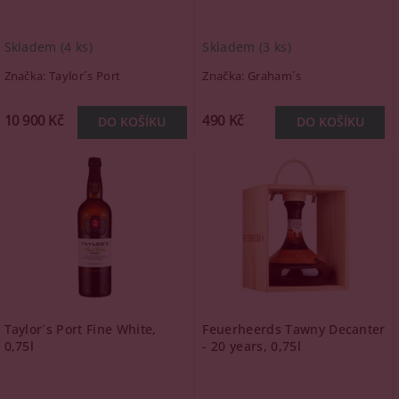
Skladem
(4 ks)
Skladem
(3 ks)
Značka:
Taylor´s Port
Značka:
Graham´s
10 900 Kč
490 Kč
Taylor´s Port Fine White,
Feuerheerds Tawny Decanter
0,75l
- 20 years, 0,75l