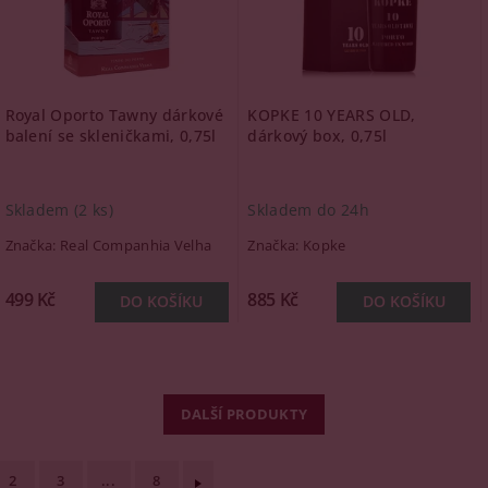
Royal Oporto Tawny dárkové
KOPKE 10 YEARS OLD,
balení se skleničkami, 0,75l
dárkový box, 0,75l
Skladem
(2 ks)
Skladem do 24h
Značka:
Real Companhia Velha
Značka:
Kopke
499 Kč
885 Kč
DALŠÍ PRODUKTY
2
3
...
8