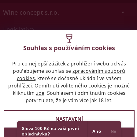
Wine concept s.r.o.
Legislativa
Zákaz prodeje alkoholických nápojů osobám
Souhlas s používáním cookies
mladších 18 let.
Pro co nejlepší zážitek z prohlížení webu od vás
Naše služby
potřebujeme souhlas se
zpracováním souborů
cookies
, které se dočasně ukládají ve vašem
Vše o nákupu
prohlížeči. Odmítnutí volitelného cookies je možné
kliknutím
zde
. Souhlasem i odmítnutím cookies
potvrzujete, že je vám více jak 18 let.
2017 - 2026 © winehouse.cz, všechna práva vyhrazena
NASTAVENÍ
Partneři
Vytvořil Shoptet
Sleva 100 Kč na vaši první
Ano
Ne
objednávku?
SOUHLASÍM