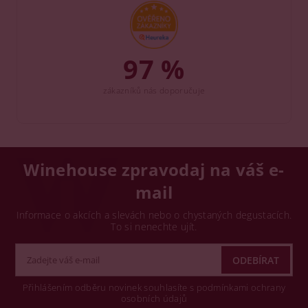
97 %
zákazníků nás doporučuje
Winehouse zpravodaj na váš e-
mail
Informace o akcích a slevách nebo o chystaných degustacích.
To si nenechte ujít.
Přihlášením odběru novinek souhlasíte s podmínkami ochrany
osobních údajů