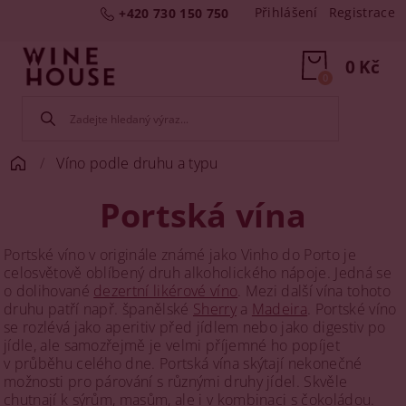
Přihlášení
Registrace
+420 730 150 750
0 Kč
0
Víno podle druhu a typu
Portská vína
Portské víno v originále známé jako Vinho do Porto je
celosvětově oblíbený druh alkoholického nápoje. Jedná se
o dolihované
dezertní likérové víno
. Mezi další vína tohoto
druhu patří např. španělské
Sherry
a
Madeira
. Portské víno
se rozlévá jako aperitiv před jídlem nebo jako digestiv po
jídle, ale samozřejmě je velmi příjemné ho popíjet
v průběhu celého dne. Portská vína skýtají nekonečné
možnosti pro párování s různými druhy jídel. Skvěle
chutnají k sýrům, masům, ale i v kombinaci s čokoládou.