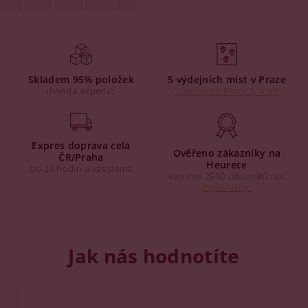
Skladem 95% položek
5 výdejních míst v Praze
Ihned k expedici
Výdejny na Praze 3, 4 a 6
Expres doprava celá
Ověřeno zákazníky na
ČR/Praha
Heurece
Do 24 hodin u vás doma
Více než 2500 zákazníků nás
doporučuje
Jak nás hodnotíte