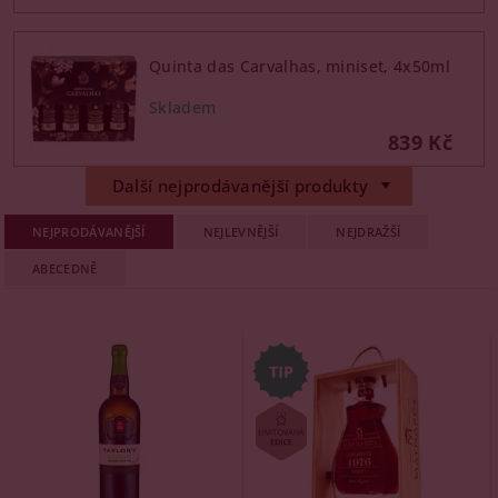
vinařství
Quinta Vinhos SA
pak přináší autentický
terroir Douro v přístupném stylu.
Quinta das Carvalhas, miniset, 4x50ml
Doporučení:
Nejste si jistí výběrem? Graham's
nebo Taylor's LBV jsou bezpečnou volbou pro
dárek i slavnostní příležitost. Pro každodenní
839 Kč
sipping skvěle poslouží Cálem nebo Porto
Presidential Ruby.
Další nejprodávanější produkty
NEJPRODÁVANĚJŠÍ
NEJLEVNĚJŠÍ
NEJDRAŽŠÍ
ABECEDNĚ