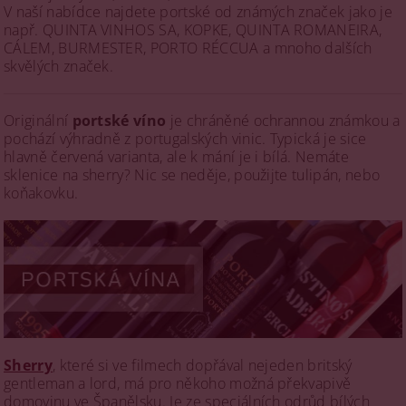
V naší nabídce najdete portské od známých značek jako je
např. QUINTA VINHOS SA, KOPKE, QUINTA ROMANEIRA,
CÁLEM, BURMESTER, PORTO RÉCCUA a mnoho dalších
skvělých značek.
Originální
portské víno
je chráněné ochrannou známkou a
pochází výhradně z portugalských vinic. Typická je sice
hlavně červená varianta, ale k mání je i bílá. Nemáte
sklenice na sherry? Nic se neděje, použijte tulipán, nebo
koňakovku.
Sherry
, které si ve filmech dopřával nejeden britský
gentleman a lord, má pro někoho možná překvapivě
domovinu ve Španělsku. Je ze speciálních odrůd bílých