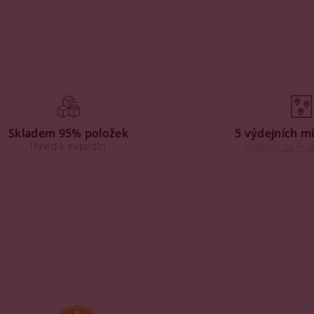
Skladem 95% položek
5 výdejních mí
Ihned k expedici
Výdejny na Praz