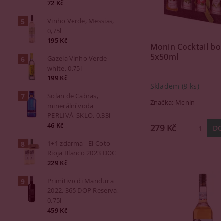
72 Kč
Vinho Verde, Messias,
0,75l
195 Kč
Monin Cocktail bo
5x50ml
Gazela Vinho Verde
white, 0,75l
199 Kč
Skladem
(8 ks)
Solan de Cabras,
Značka:
Monin
minerální voda
PERLIVÁ, SKLO, 0,33l
46 Kč
279 Kč
1+1 zdarma - El Coto
Rioja Blanco 2023 DOC
229 Kč
Primitivo di Manduria
2022, 365 DOP Reserva,
0,75l
459 Kč