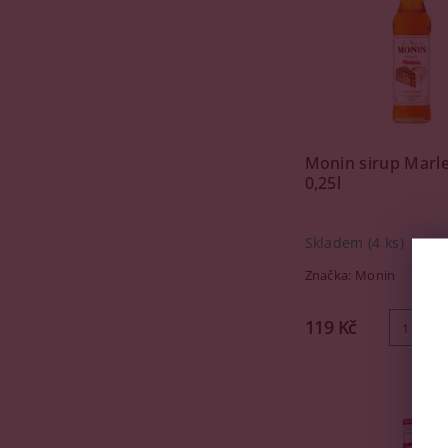
Monin sirup Marl
0,25l
Skladem
(4 ks)
Značka:
Monin
119 Kč