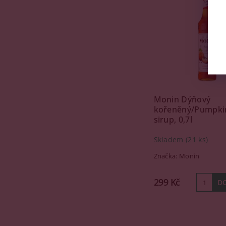
Monin Dýňový
kořeněný/Pumpkin
sirup, 0,7l
Skladem
(21 ks)
Značka:
Monin
299 Kč