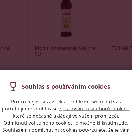
enka,
Monin koncentrát Matcha,
TOPANIT
0,7l
Skladem
(2 ks)
Skladem
Značka:
Monin
Značka:
TO
Souhlas s používáním cookies
399 Kč
319 Kč
Pro co nejlepší zážitek z prohlížení webu od vás
potřebujeme souhlas se
zpracováním souborů cookies
,
které se dočasně ukládají ve vašem prohlížeči.
Odmítnutí volitelného cookies je možné kliknutím
zde
.
Kód:
75089
Kód:
71668
Souhlasem i odmítnutím cookies potvrzujete, že je vám