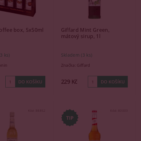
offee box, 5x50ml
Giffard Mint Green,
mátový sirup, 1l
(3 ks)
Skladem
(3 ks)
nin
Značka:
Giffard
229 Kč
Kód:
88852
Kód:
80003