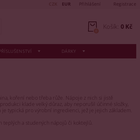
CZK
EUR
Přihlášení
Registrace
Košík:
0 Kč
0
PŘÍSLUŠENSTVÍ
DÁRKY
ina, koření nebo třeba růže. Nápoje z nich si jistě
h produkci klade velký důraz, aby neporušil účinné složky,
je typická pro výrobní ingredienci, jež je jejich základem.
 teplých a studených nápojů či koktejlů.