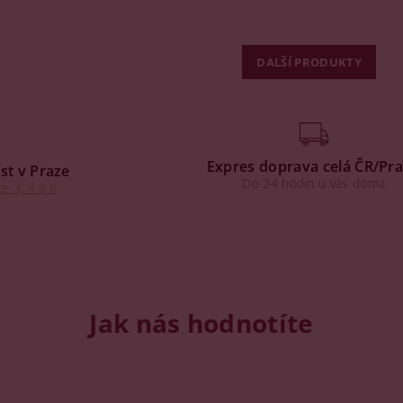
DALŠÍ PRODUKTY
Expres doprava celá ČR/Pr
st v Praze
Do 24 hodin u vás doma
e 3, 4 a 6
Jak nás hodnotíte