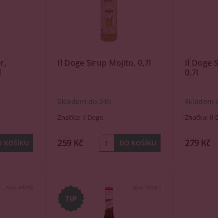
r,
Il Doge Sirup Mojito, 0,7l
Il Doge 
l
0,7l
Skladem do 24h
Skladem 
Značka:
Il Doge
Značka:
Il
259 Kč
279 Kč
Kód:
80002
Kód:
10387