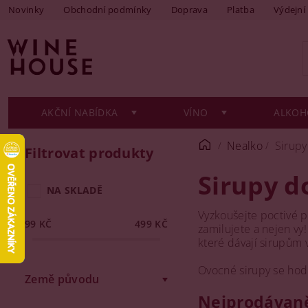
Novinky
Obchodní podmínky
Doprava
Platba
Výdejní
AKČNÍ NABÍDKA
VÍNO
ALKOH
Nealko
Sirupy
Filtrovat produkty
Sirupy d
NA SKLADĚ
Vyzkoušejte poctivé př
99
KČ
499
KČ
zamilujete a nejen vy!
které dávají sirupům v
Ovocné sirupy se hodí
Země původu
Nejprodávaně