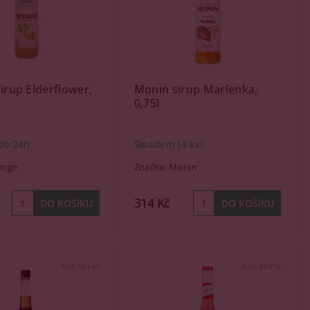
Sirup Elderflower,
Monin sirup Marlenka,
0,75l
do 24h
Skladem
(4 ks)
 Doge
Značka:
Monin
314 Kč
Kód:
98640
Kód:
89916