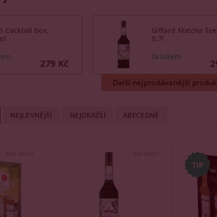
 Cocktail box,
Giffard Matcha Tee
ml
0,7l
279 Kč
2
Další nejprodávanější produk
NEJLEVNĚJŠÍ
NEJDRAŽŠÍ
ABECEDNĚ
Kód:
60220
Kód:
88821