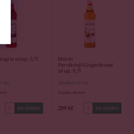
ngria sirup, 0,7l
Monin
Perníkový/Gingerbread
sirup, 0,7l
(1 ks)
Skladem
(4 ks)
nin
Značka:
Monin
299 Kč