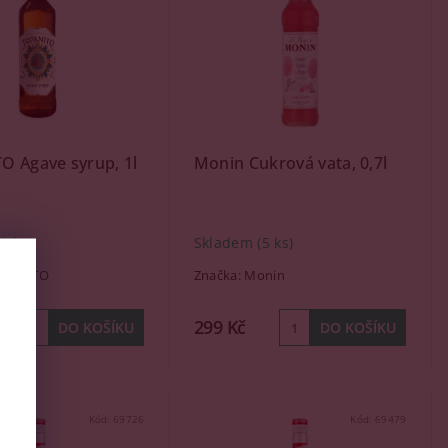
O Agave syrup, 1l
Monin Cukrová vata, 0,7l
(1 ks)
Skladem
(5 ks)
PANITO
Značka:
Monin
299 Kč
Kód:
69726
Kód:
69479