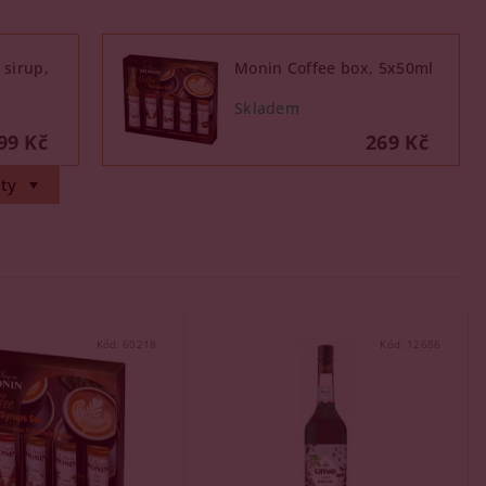
 sirup,
Monin Coffee box, 5x50ml
99 Kč
269 Kč
ty
Kód:
60218
Kód:
12686