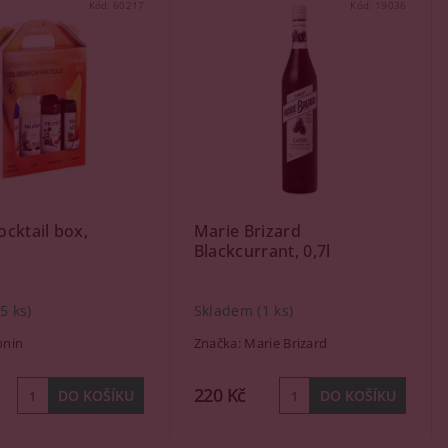
Kód:
60217
Kód:
19036
cktail box,
Marie Brizard
Blackcurrant, 0,7l
(5 ks)
Skladem
(1 ks)
nin
Značka:
Marie Brizard
220 Kč