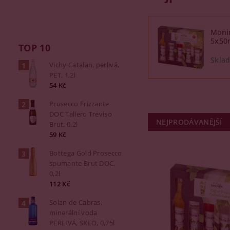
Monin
5x50
TOP 10
Vichy Catalan, perlivá,
PET, 1,2l
54 Kč
Prosecco Frizzante
DOC Tallero Treviso
NEJPRODÁVANĚJŠÍ
Brut, 0,2l
59 Kč
Bottega Gold Prosecco
spumante Brut DOC,
0,2l
112 Kč
Solan de Cabras,
minerální voda
PERLIVÁ, SKLO, 0,75l