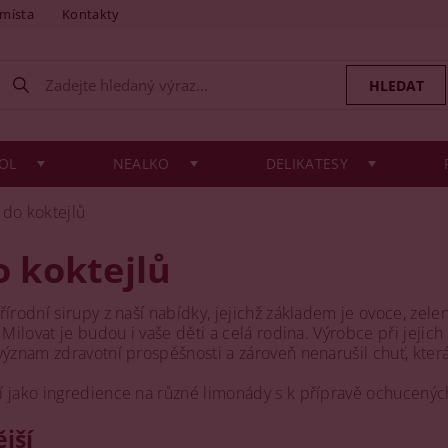
 místa
Kontakty
OL
NEALKO
DELIKATESY
 do koktejlů
o koktejlů
írodní sirupy z naší nabídky, jejichž základem je ovoce, zelen
 Milovat je budou i vaše děti a celá rodina. Výrobce při jejic
ýznam zdravotní prospěšnosti a zároveň nenarušil chuť, která 
 jako ingredience na různé limonády s k přípravě ochucených
jší