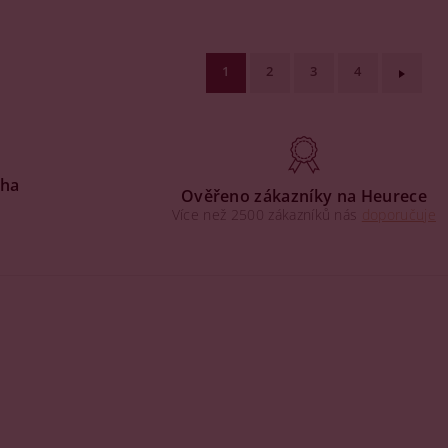
1
2
3
4
aha
Ověřeno zákazníky na Heurece
Více než 2500 zákazníků nás
doporučuje