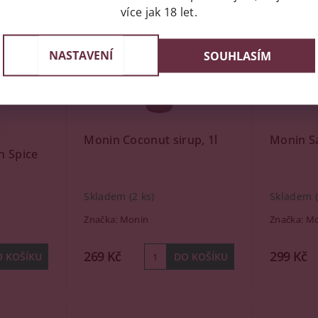
více jak 18 let.
NASTAVENÍ
SOUHLASÍM
Monin Coconut sirup, 1l
Monin Sa
 Spice
Skladem
(2 ks)
Skladem
Značka:
Monin
Značka:
Mo
269 Kč
299 Kč