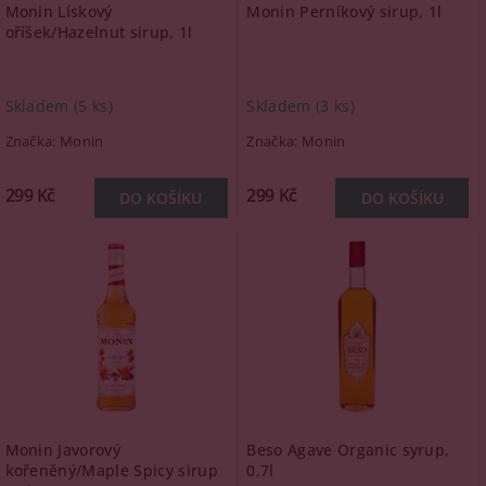
Monin Lískový
Monin Perníkový sirup, 1l
oříšek/Hazelnut sirup, 1l
Skladem
(5 ks)
Skladem
(3 ks)
Značka:
Monin
Značka:
Monin
299 Kč
299 Kč
Monin Javorový
Beso Agave Organic syrup,
kořeněný/Maple Spicy sirup
0,7l