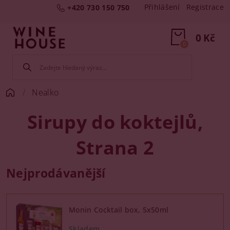
Přihlášení
Registrace
+420 730 150 750
0 Kč
0
Nealko
Sirupy do koktejlů
,
Strana 2
Nejprodávanější
Monin Cocktail box, 5x50ml