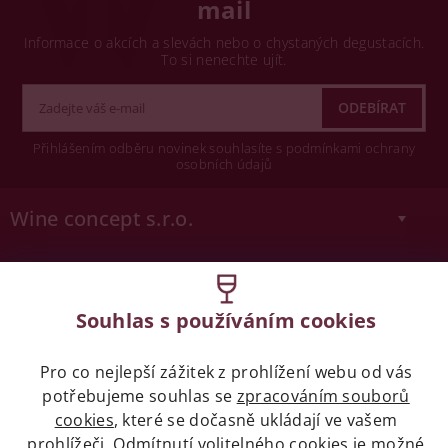
mail
Informace o akcích a slevách nebo o chystaných degustacích.
To si nenechte ujít.
Přihlášením odběru novinek souhlasíte s podmínkami ochrany
osobních údajů
Wine concept s.r.o.
Legislativa
Zákaz prodeje alkoholických nápojů osobám
Souhlas s používáním cookies
mladších 18 let.
Pro co nejlepší zážitek z prohlížení webu od vás
Naše služby
potřebujeme souhlas se
zpracováním souborů
cookies
, které se dočasně ukládají ve vašem
prohlížeči. Odmítnutí volitelného cookies je možné