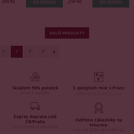
299 Kč
259 Kč
DALŠÍ PRODUKTY
1
2
3
4
Skladem 95% položek
5 výdejních míst v Praze
Ihned k expedici
Výdejny na Praze 3, 4 a 6
Expres doprava celá
Ověřeno zákazníky na
ČR/Praha
Heurece
Do 24 hodin u vás doma
Více než 2500 zákazníků nás