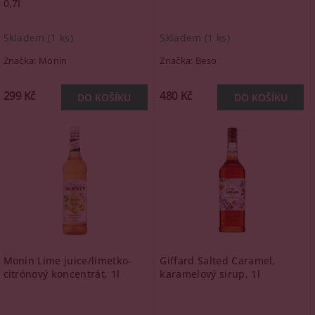
0,7l
Skladem
(1 ks)
Skladem
(1 ks)
Značka:
Monin
Značka:
Beso
299 Kč
480 Kč
Monin Lime juice/limetko-
Giffard Salted Caramel,
citrónový koncentrát, 1l
karamelový sirup, 1l