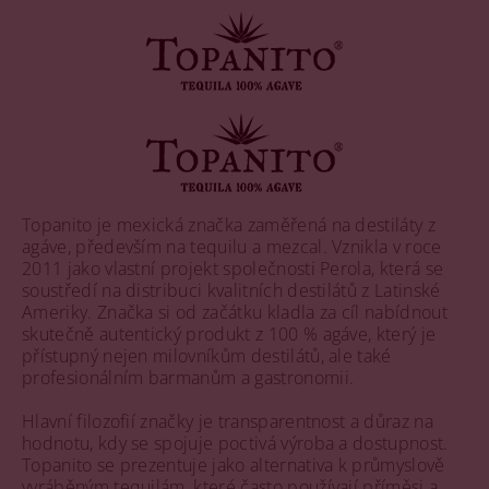
Topanito je mexická značka zaměřená na destiláty z
agáve, především na tequilu a mezcal. Vznikla v roce
2011 jako vlastní projekt společnosti Perola, která se
soustředí na distribuci kvalitních destilátů z Latinské
Ameriky. Značka si od začátku kladla za cíl nabídnout
skutečně autentický produkt z 100 % agáve, který je
přístupný nejen milovníkům destilátů, ale také
profesionálním barmanům a gastronomii.
Hlavní filozofií značky je transparentnost a důraz na
hodnotu, kdy se spojuje poctivá výroba a dostupnost.
Topanito se prezentuje jako alternativa k průmyslově
vyráběným tequilám, které často používají příměsi a