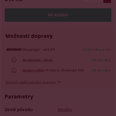
Možnosti dopravy
Messenger - celá ČR
již za 3 dny u vás
Winehouse - sklad
již za 2 dny
Osobní odběr
Praha 4, Chemická 954
již za 2 dny
Zobrazit další způsoby dopravy
Parametry
Země původu
Mexiko