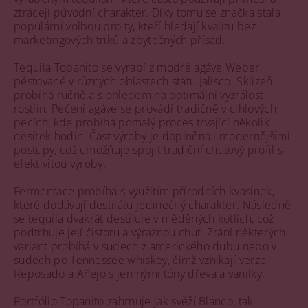
ztrácejí původní charakter. Díky tomu se značka stala
populární volbou pro ty, kteří hledají kvalitu bez
marketingových triků a zbytečných přísad.
Tequila Topanito se vyrábí z modré agáve Weber,
pěstované v různých oblastech státu Jalisco. Sklizeň
probíhá ručně a s ohledem na optimální vyzrálost
rostlin. Pečení agáve se provádí tradičně v cihlových
pecích, kde probíhá pomalý proces trvající několik
desítek hodin. Část výroby je doplněna i modernějšími
postupy, což umožňuje spojit tradiční chuťový profil s
efektivitou výroby.
Fermentace probíhá s využitím přírodních kvasinek,
které dodávají destilátu jedinečný charakter. Následně
se tequila dvakrát destiluje v měděných kotlích, což
podtrhuje její čistotu a výraznou chuť. Zrání některých
variant probíhá v sudech z amerického dubu nebo v
sudech po Tennessee whiskey, čímž vznikají verze
Reposado a Añejo s jemnými tóny dřeva a vanilky.
Portfólio Topanito zahrnuje jak svěží Blanco, tak