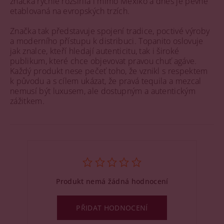
značka rychle rozšířila i mimo Mexiko a dnes je pevně
etablovaná na evropských trzích.
Značka tak představuje spojení tradice, poctivé výroby
a moderního přístupu k distribuci. Topanito oslovuje
jak znalce, kteří hledají autenticitu, tak i široké
publikum, které chce objevovat pravou chuť agáve.
Každý produkt nese pečeť toho, že vznikl s respektem
k původu a s cílem ukázat, že pravá tequila a mezcal
nemusí být luxusem, ale dostupným a autentickým
zážitkem.
Produkt nemá žádná hodnocení
PŘIDAT HODNOCENÍ