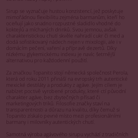
Sirup se vyznačuje hustou konzistencí, jež poskytuje
mimořádnou flexibilitu zejména barmanům, kteří ho
oceňují jako snadno rozpustné sladidlo vhodné do
koktejlů a míchaných drinků. Svou jemnou, avšak
charakteristickou chutí skvěle nahradí cukr či med a
dodá sofistikovaný nádech nejen v mixologii, ale i v
domácím pečení, vaření a přípravě dezertů. Díky
nízkému glykemickému indexu je navíc šetrnější
alternativou pro každodenní použití.
Za značkou Topanito stojí německá společnost Perola,
která od roku 2011 přináší na evropský trh autentické
mexické destiláty a produkty z agáve. Jejím cílem je
nabízet poctivě vyrobené produkty, které ctí původní
charakter agáve, bez zbytečných přísad či
marketingových triků. Filosofie značky staví na
transparentnosti a důrazu na kvalitu, díky čemuž si
Topanito získalo pevné místo mezi profesionálními
barmany i milovníky autentických chutí.
Samotná výroba agávového sirupu vychází z tradičních