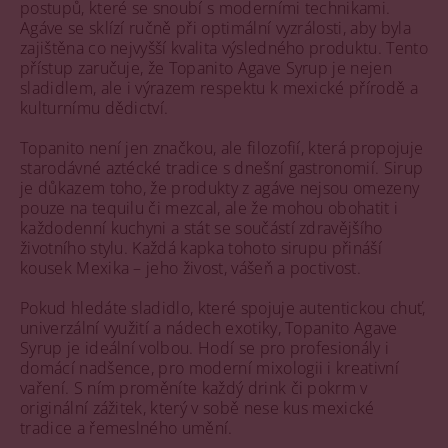
postupů, které se snoubí s moderními technikami.
Agáve se sklízí ručně při optimální vyzrálosti, aby byla
zajištěna co nejvyšší kvalita výsledného produktu. Tento
přístup zaručuje, že Topanito Agave Syrup je nejen
sladidlem, ale i výrazem respektu k mexické přírodě a
kulturnímu dědictví.
Topanito není jen značkou, ale filozofií, která propojuje
starodávné aztécké tradice s dnešní gastronomií. Sirup
je důkazem toho, že produkty z agáve nejsou omezeny
pouze na tequilu či mezcal, ale že mohou obohatit i
každodenní kuchyni a stát se součástí zdravějšího
životního stylu. Každá kapka tohoto sirupu přináší
kousek Mexika – jeho živost, vášeň a poctivost.
Pokud hledáte sladidlo, které spojuje autentickou chuť,
univerzální využití a nádech exotiky, Topanito Agave
Syrup je ideální volbou. Hodí se pro profesionály i
domácí nadšence, pro moderní mixologii i kreativní
vaření. S ním proměníte každý drink či pokrm v
originální zážitek, který v sobě nese kus mexické
tradice a řemeslného umění.