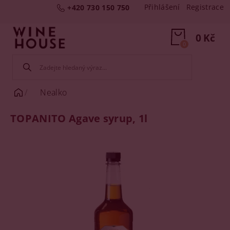
Přihlášení
Registrace
+420 730 150 750
0 Kč
0
Nealko
TOPANITO Agave syrup, 1l