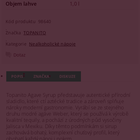
Objem lahve
1,0 l
Kód produktu
98640
Značka
TOPANITO
Kategorie
Nealkoholické nápoje
Dotaz
POPIS
ZNAČKA
DISKUZE
Topanito Agave Syrup představuje autentické přírodní
sladidlo, které ctí aztécké tradice a zároveň splňuje
nároky moderní gastronomie. Vyrábí se ze stejného
druhu modré agáve Weber, který se používá k výrobě
kvalitní tequily, a pochází z úrodných půd vysočiny
Jalisca v Mexiku. Díky těmto podmínkám si sirup
zachovává bohatý, komplexní chuťový profil, který
obohatí každý nápoj i pokrm.