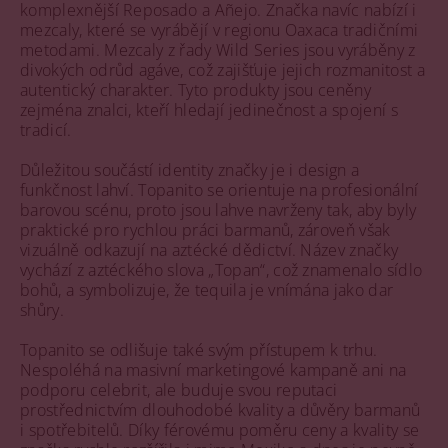
komplexnější Reposado a Añejo. Značka navíc nabízí i
mezcaly, které se vyrábějí v regionu Oaxaca tradičními
metodami. Mezcaly z řady Wild Series jsou vyráběny z
divokých odrůd agáve, což zajišťuje jejich rozmanitost a
autentický charakter. Tyto produkty jsou ceněny
zejména znalci, kteří hledají jedinečnost a spojení s
tradicí.
Důležitou součástí identity značky je i design a
funkčnost lahví. Topanito se orientuje na profesionální
barovou scénu, proto jsou lahve navrženy tak, aby byly
praktické pro rychlou práci barmanů, zároveň však
vizuálně odkazují na aztécké dědictví. Název značky
vychází z aztéckého slova „Topan“, což znamenalo sídlo
bohů, a symbolizuje, že tequila je vnímána jako dar
shůry.
Topanito se odlišuje také svým přístupem k trhu.
Nespoléhá na masivní marketingové kampaně ani na
podporu celebrit, ale buduje svou reputaci
prostřednictvím dlouhodobé kvality a důvěry barmanů
i spotřebitelů. Díky férovému poměru ceny a kvality se