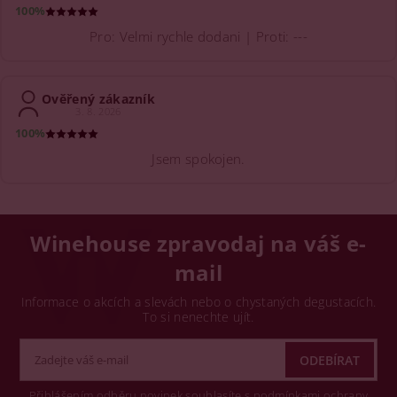
100%
Pro: Velmi rychle dodani | Proti: ---
Ověřený zákazník
3. 8. 2026
100%
Jsem spokojen.
Winehouse zpravodaj na váš e-
mail
Informace o akcích a slevách nebo o chystaných degustacích.
To si nenechte ujít.
Přihlášením odběru novinek souhlasíte s podmínkami ochrany