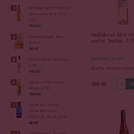
Bottega Gold Prosecco
spumante Brut DOC,
0,2l
112 Kč
Sedlákovo letní ví
Caribia Ginger Beer,
suché, Sedlák, 0,7
330ml
24 Kč
Skladem
(31 ks)
Vinho Verde, Messias,
0,75l
Značka:
Vinařství Sedlá
195 Kč
Gazela Vinho Verde
169 Kč
white, 0,75l
199 Kč
Solan de Cabras,
minerální voda
PERLIVÁ, SKLO, 0,33l
46 Kč
1+1 zdarma - El Coto