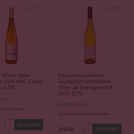
Kód:
98133
Kód:
94462
u Rhone Blanc
Domaine Guillaman
s 2024 AOC, Caves
Sauvignon Colombard
, 0,75l
Côtes de Gascogne IGP
2023, 0,75l
(6 ks)
Skladem
(5 ks)
ves de Papes
Značka:
Domaine Guillaman
219 Kč