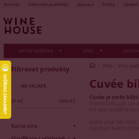
Novinky
Obchodní podmínky
Doprava
Platba
Výdejní
AKČNÍ NABÍDKA
VÍNO
ALKOH
Víno
Víno pod
Filtrovat produkty
Cuvée bí
NA SKLADĚ
Cuvée je směs bílý
57
KČ
1499
KČ
V tomto případě jde a
být víno vyladěné do 
Každý vinař tak může 
Barva vína
vlastností každé odrů
Klasifikace / přívlastek /