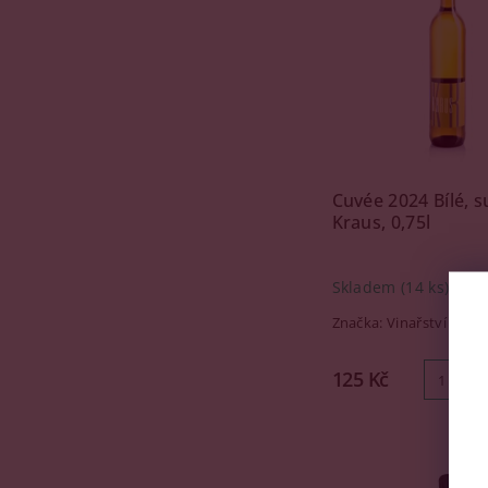
Cuvée 2024 Bílé, s
Kraus, 0,75l
Skladem
(14 ks)
Značka:
Vinařství Krau
125 Kč