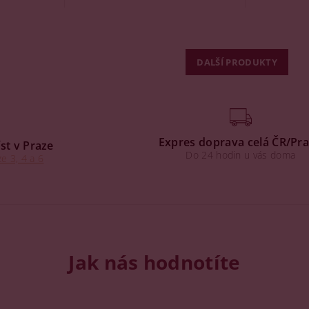
DALŠÍ PRODUKTY
Expres doprava celá ČR/Pr
st v Praze
Do 24 hodin u vás doma
e 3, 4 a 6
Jak nás hodnotíte