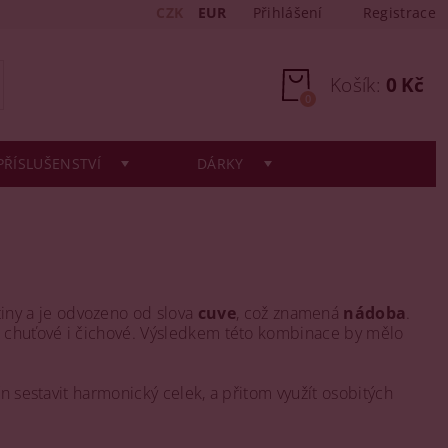
CZK
EUR
Přihlášení
Registrace
Košík:
0 Kč
0
PŘÍSLUŠENSTVÍ
DÁRKY
iny a je odvozeno od slova
cuve
, což znamená
nádoba
.
ti chuťové i čichové. Výsledkem této kombinace by mělo
n sestavit harmonický celek, a přitom využít osobitých