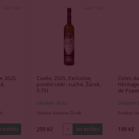
Kód:
11293
Kód:
11264
e 2025,
Cuvée, 2025, Exclusive,
Cotes d
é,
pozdní sběr, suché, Žůrek,
Héritage
0,75l
de Papes
Skladem
(9 ks)
Skladem
ík
Značka:
Vinařství Žůrek
Značka:
Ca
259 Kč
199 Kč