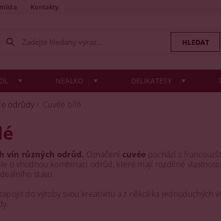
 místa
Kontakty
OL
NEALKO
DELIKATESY
le odrůdy
Cuvée bílé
lé
ch vín různých odrůd.
Označení
cuvée
pochází z francouzšt
le o vhodnou kombinaci odrůd, které mají rozdílné vlastnos
ideálního stavu.
zapojit do výroby svou kreativitu a z několika jednoduchých ví
dy.