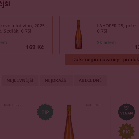
jší
kovo letní víno, 2025,
LAHOFER 25, polos
, Sedlák, 0,75l
0,75l
169 Kč
1
Další nejprodávanější produk
NEJLEVNĚJŠÍ
NEJDRAŽŠÍ
ABECEDNĚ
Kód:
13272
Kód:
99499