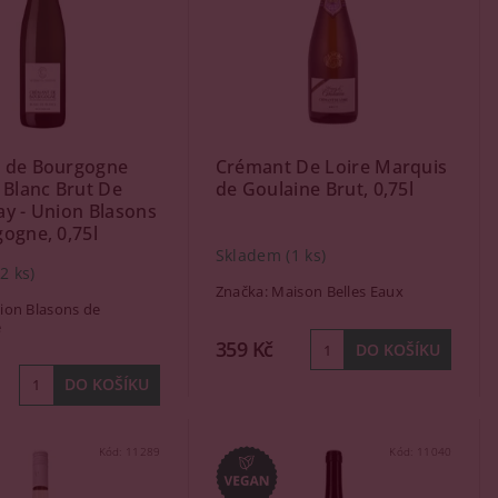
 de Bourgogne
Crémant De Loire Marquis
 Blanc Brut De
de Goulaine Brut, 0,75l
y - Union Blasons
ogne, 0,75l
Skladem
(1 ks)
(2 ks)
Značka:
Maison Belles Eaux
ion Blasons de
e
359 Kč
Kód:
11289
Kód:
11040