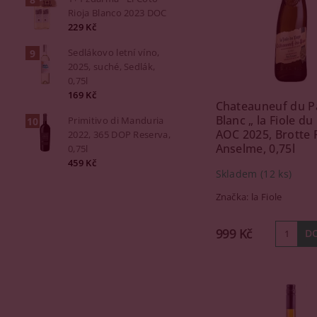
Rioja Blanco 2023 DOC
229 Kč
Sedlákovo letní víno,
2025, suché, Sedlák,
0,75l
169 Kč
Chateauneuf du P
Blanc „ la Fiole du
Primitivo di Manduria
AOC 2025, Brotte 
2022, 365 DOP Reserva,
Anselme, 0,75l
0,75l
459 Kč
Skladem
(12 ks)
Značka:
la Fiole
999 Kč