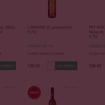
no, 2025,
LAHOFER 25, polosuché,
PET-NAT,
5l
0,75l
Naturel,
0,75l
Skladem
(82 ks)
Skladem
k
Značka:
Vinařství Lahofer
Značka:
Vi
130 Kč
330 Kč
Kód:
10910
Kód:
11319