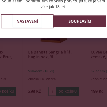
Souhlasem i odmítnutím cookies potvrzujete, že je vám
více jak 18 let.
NASTAVENÍ
SOUHLASÍM
ux
La Banista Sangria bílá,
Cuvée Be
x Brut,
bag in box, 3l
zemské, 
Skladem
(18 ks)
Skladem
Eaux
Značka:
La Banista
Značka:
Vi
299 Kč
199 Kč