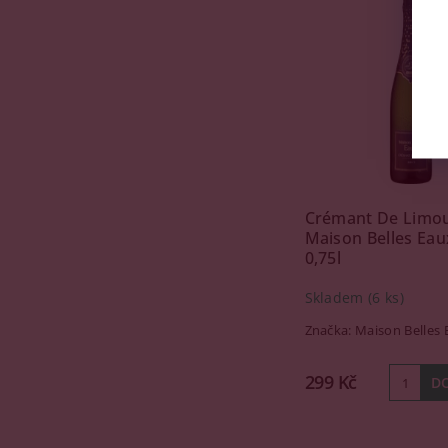
Crémant De Limo
Maison Belles Eau
0,75l
Skladem
(6 ks)
Značka:
Maison Belles 
299 Kč