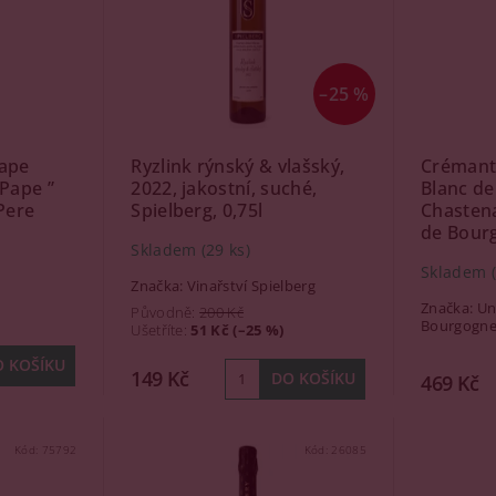
–25 %
ape
Ryzlink rýnský & vlašský,
Crémant
 Pape ”
2022, jakostní, suché,
Blanc de
Pere
Spielberg, 0,75l
Chastena
de Bourg
Skladem
(29 ks)
Skladem
Značka:
Vinařství Spielberg
Značka:
Un
Původně:
200 Kč
Bourgogn
Ušetříte
:
51 Kč (–25 %)
149 Kč
469 Kč
Kód:
75792
Kód:
26085