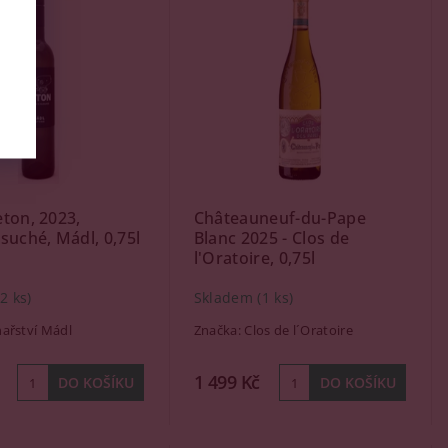
ton, 2023,
Châteauneuf-du-Pape
suché, Mádl, 0,75l
Blanc 2025 - Clos de
l'Oratoire, 0,75l
(2 ks)
Skladem
(1 ks)
nařství Mádl
Značka:
Clos de l´Oratoire
1 499 Kč