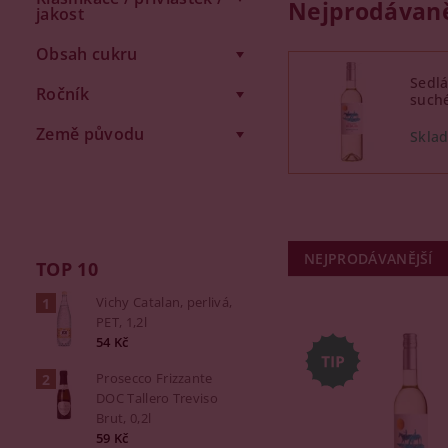
Nejprodávaně
jakost
Obsah cukru
Sedlá
Ročník
suché
Země původu
NEJPRODÁVANĚJŠÍ
TOP 10
Vichy Catalan, perlivá,
PET, 1,2l
54 Kč
Prosecco Frizzante
DOC Tallero Treviso
Brut, 0,2l
59 Kč