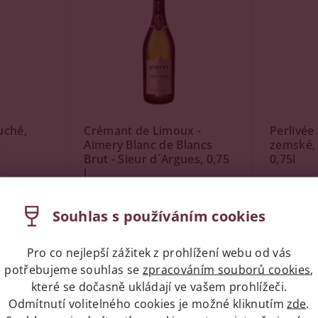
uché,
Crémant de Limoux -
Perlivée 
Aimery Blanc de Blancs
zemské, 
Brut - Sieur d´Argues, 0,75
0,75l
l
Skladem
Na cestě
s
Značka:
Vi
Souhlas s používáním cookies
Značka:
Sieur d´Argues
200 Kč
Pro co nejlepší zážitek z prohlížení webu od vás
479 Kč
potřebujeme souhlas se
zpracováním souborů cookies
,
které se dočasně ukládají ve vašem prohlížeči.
Odmítnutí volitelného cookies je možné kliknutím
zde
.
Kód:
98570
Kód:
94136