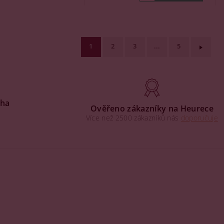
1
2
3
...
5
aha
Ověřeno zákazníky na Heurece
Více než 2500 zákazníků nás
doporučuje