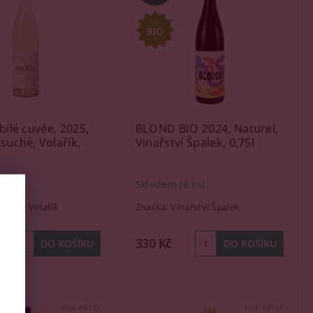
bílé cuvée, 2025,
BLOND BIO 2024, Naturel,
suché, Volařík,
Vinařství Špalek, 0,75l
(1 ks)
Skladem
(8 ks)
nařství Volařík
Značka:
Vinařství Špalek
330 Kč
Kód:
40235
Kód:
10550