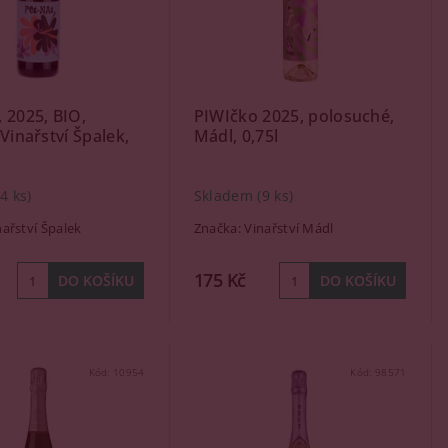
 2025, BIO,
PIWIčko 2025, polosuché,
 Vinařství Špalek,
Mádl, 0,75l
(4 ks)
Skladem
(9 ks)
nařství Špalek
Značka:
Vinařství Mádl
175 Kč
Kód:
10954
Kód:
98571