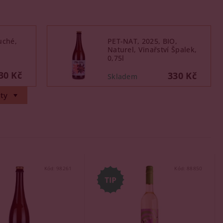
uché,
PET-NAT, 2025, BIO,
Naturel, Vinařství Špalek,
0,75l
30 Kč
330 Kč
ty
Kód:
98261
Kód:
88850