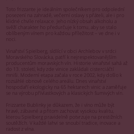
Toto frizzante je ideálním společníkem pro odpolední
posezení na zahradě, večerní oslavy s přáteli, ale i pro
klidné chvíle relaxace. Jeho nízký obsah alkoholu a
svěží charakter ho předurčuje k tomu, aby se stalo
oblíbeným vínem pro každou příležitost – ve dne i v
noci.
Vinařství Spielberg, sídlící v obci Archlebov v srdci
Moravského Slovácka, patří k nejrespektovanějším
producentům moravských vín. Historie vinařství sahá až
do 13. století, kdy zde vinice zakládali cisterciáčtí
mniši. Moderní etapa začala v roce 2002, kdy došlo k
rozsáhlé obnově celého areálu. Dnes vinařství
hospodaří ekologicky na 65 hektarech vinic a zaměřuje
se na výrobu přívlastkových a klasických šumivých vín.
Frizzante Bublinky je důkazem, že i víno může být
hravé, zábavné a přitom zachovat vysokou kvalitu,
kterou Spielberg pravidelně potvrzuje na prestižních
soutěžích. V každé lahvi se snoubí tradice, inovace a
radost z vína.