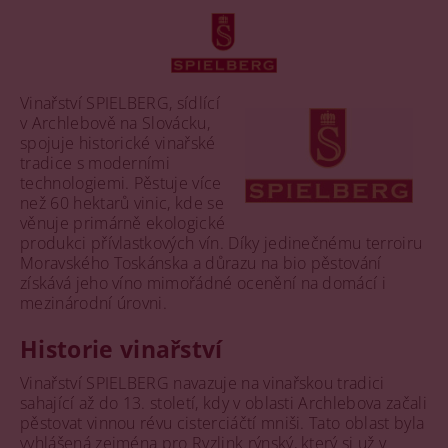
Vinařství SPIELBERG, sídlící
v Archlebově na Slovácku,
spojuje historické vinařské
tradice s moderními
technologiemi. Pěstuje více
než 60 hektarů vinic, kde se
věnuje primárně ekologické
produkci přívlastkových vín. Díky jedinečnému terroiru
Moravského Toskánska a důrazu na bio pěstování
získává jeho víno mimořádné ocenění na domácí i
mezinárodní úrovni.
Historie vinařství
Vinařství SPIELBERG navazuje na vinařskou tradici
sahající až do 13. století, kdy v oblasti Archlebova začali
pěstovat vinnou révu cisterciáčtí mniši. Tato oblast byla
vyhlášená zejména pro Ryzlink rýnský, který si už v