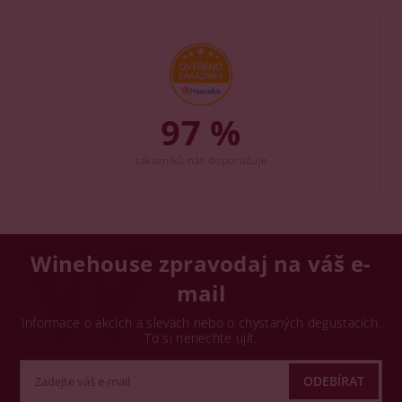
97 %
zákazníků nás doporučuje
Winehouse zpravodaj na váš e-
mail
Informace o akcích a slevách nebo o chystaných degustacích.
To si nenechte ujít.