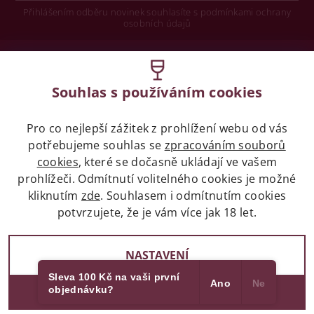
Přihlášením odběru novinek souhlasíte s podmínkami ochrany
osobních údajů
Wine concept s.r.o.
Souhlas s používáním cookies
Legislativa
Pro co nejlepší zážitek z prohlížení webu od vás
Zákaz prodeje alkoholických nápojů osobám
mladších 18 let.
potřebujeme souhlas se
zpracováním souborů
cookies
, které se dočasně ukládají ve vašem
prohlížeči. Odmítnutí volitelného cookies je možné
Naše služby
kliknutím
zde
. Souhlasem i odmítnutím cookies
potvrzujete, že je vám více jak 18 let.
Vše o nákupu
NASTAVENÍ
Sleva 100 Kč na vaši první
Ano
Ne
objednávku?
2017 - 2026 © winehouse.cz, všechna práva vyhrazena
SOUHLASÍM
Partneři
Vytvořil Shoptet