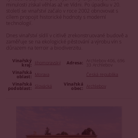
minulosti získal věhlas až ve Vídni. Po úpadku v 20.
století se vinařství začalo v roce 2002 obnovovat s
cílem propojit historické hodnoty s moderní
technologií.
Dnes vinařství sídlí v citlivě zrekonstruované budově a
zaměřuje se na ekologické pěstování a výrobu vín s
důrazem na terroir a biodiverzitu.
Vinařský
Archlebov 406, 696
Jihomoravský
Adresa:
kraj:
33 Archlebov
Vinařská
Morava
Česká republika
oblast:
Vinařská
Vinařská
Slovácká
Archlebov
podoblast:
obec: