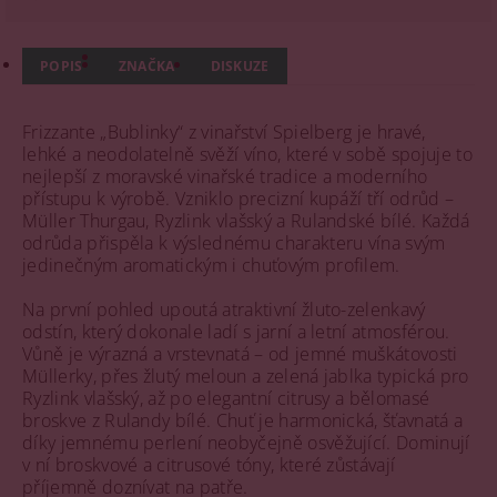
POPIS
ZNAČKA
DISKUZE
Frizzante „Bublinky“ z vinařství Spielberg je hravé,
lehké a neodolatelně svěží víno, které v sobě spojuje to
nejlepší z moravské vinařské tradice a moderního
přístupu k výrobě. Vzniklo precizní kupáží tří odrůd –
Müller Thurgau, Ryzlink vlašský a Rulandské bílé. Každá
odrůda přispěla k výslednému charakteru vína svým
jedinečným aromatickým i chuťovým profilem.
Na první pohled upoutá atraktivní žluto-zelenkavý
odstín, který dokonale ladí s jarní a letní atmosférou.
Vůně je výrazná a vrstevnatá – od jemné muškátovosti
Müllerky, přes žlutý meloun a zelená jablka typická pro
Ryzlink vlašský, až po elegantní citrusy a bělomasé
broskve z Rulandy bílé. Chuť je harmonická, šťavnatá a
díky jemnému perlení neobyčejně osvěžující. Dominují
v ní broskvové a citrusové tóny, které zůstávají
příjemně doznívat na patře.