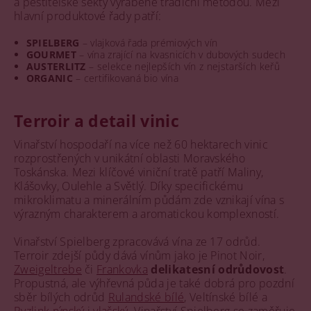
a pěstitelské sekty vyráběné tradiční metodou. Mezi
hlavní produktové řady patří:
SPIELBERG
– vlajková řada prémiových vín
GOURMET
– vína zrající na kvasnicích v dubových sudech
AUSTERLITZ
– selekce nejlepších vín z nejstarších keřů
ORGANIC
– certifikovaná bio vína
Terroir a detail vinic
Vinařství hospodaří na více než 60 hektarech vinic
rozprostřených v unikátní oblasti Moravského
Toskánska. Mezi klíčové viniční tratě patří Maliny,
Klášovky, Oulehle a Světlý. Díky specifickému
mikroklimatu a minerálním půdám zde vznikají vína s
výrazným charakterem a aromatickou komplexností.
Vinařství Spielberg zpracovává vína ze 17 odrůd.
Terroir zdejší půdy dává vínům jako je Pinot Noir,
Zweigeltrebe
či
Frankovka
delikatesní odrůdovost
.
Propustná, ale výhřevná půda je také dobrá pro pozdní
sběr bílých odrůd
Rulandské bílé
, Veltínské bílé a
Ryzlink rýnský
i
vlašský
. Vinařství Spielberg se zaměřuje