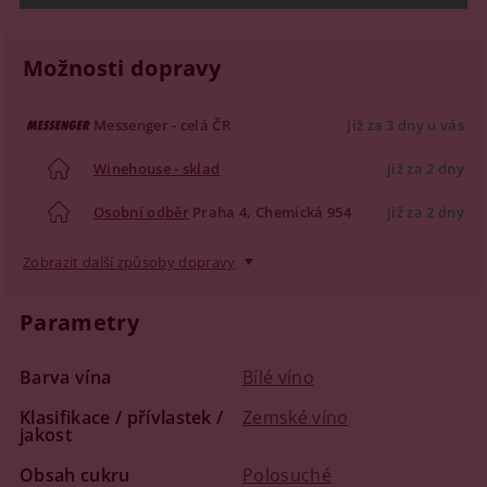
Možnosti dopravy
Messenger - celá ČR
již za 3 dny u vás
Winehouse - sklad
již za 2 dny
Osobní odběr
Praha 4, Chemická 954
již za 2 dny
Zobrazit další způsoby dopravy
Parametry
Barva vína
Bílé víno
Klasifikace / přívlastek /
Zemské víno
jakost
Obsah cukru
Polosuché