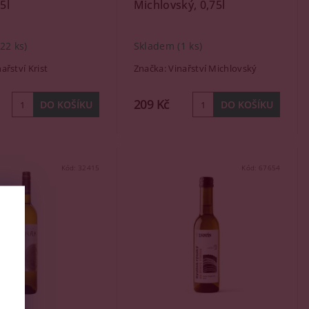
75l
Michlovský, 0,75l
(22 ks)
Skladem
(1 ks)
ařství Krist
Značka:
Vinařství Michlovský
209 Kč
Kód:
32415
Kód:
67654