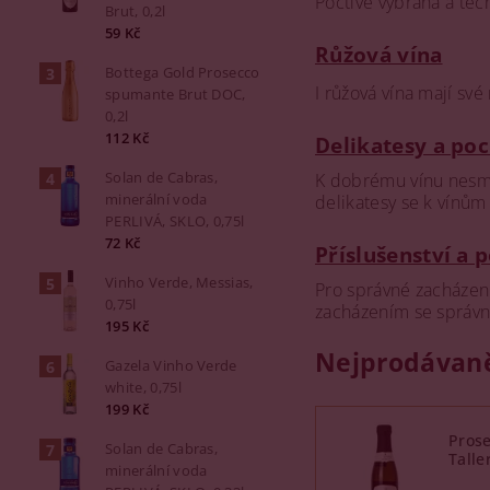
Poctivě vybraná a te
Brut, 0,2l
59 Kč
Růžová vína
Bottega Gold Prosecco
I růžová vína mají sv
spumante Brut DOC,
0,2l
112 Kč
Delikatesy a poc
Solan de Cabras,
K dobrému vínu nesmí 
minerální voda
delikatesy se k vínům
PERLIVÁ, SKLO, 0,75l
72 Kč
Příslušenství a 
Vinho Verde, Messias,
Pro správné zacházení
0,75l
zacházením se správn
195 Kč
Nejprodávaně
Gazela Vinho Verde
white, 0,75l
199 Kč
Prose
Solan de Cabras,
Talle
minerální voda