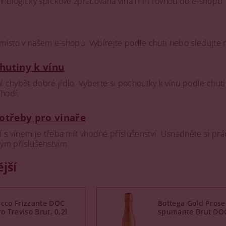
chnologicky špičkově zpracovaná vína míří rovnou do e-shopu
é místo v našem e-shopu. Vybírejte podle chuti nebo sledujte 
hutiny k vínu
chybět dobré jídlo. Vyberte si pochoutky k vínu podle chuti
 hodí.
potřeby pro vinaře
 s vínem je třeba mít vhodné příslušenství. Usnadněte si prá
ým příslušenstvím.
jší
cco Frizzante DOC
Bottega Gold Prose
ro Treviso Brut, 0,2l
spumante Brut DOC