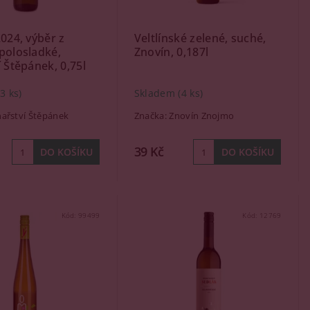
2024, výběr z
Veltlínské zelené, suché,
polosladké,
Znovín, 0,187l
í Štěpánek, 0,75l
(3 ks)
Skladem
(4 ks)
nařství Štěpánek
Značka:
Znovín Znojmo
39 Kč
Kód:
99499
Kód:
12769