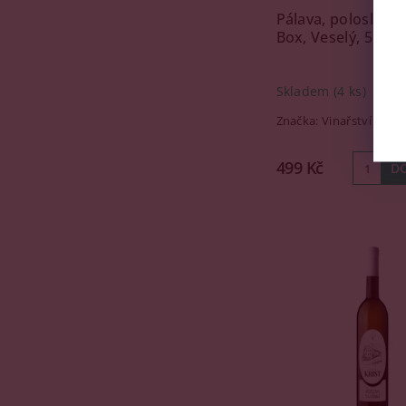
Pálava, polosladké
Box, Veselý, 5l
Skladem
(4 ks)
Značka:
Vinařství Vesel
499 Kč