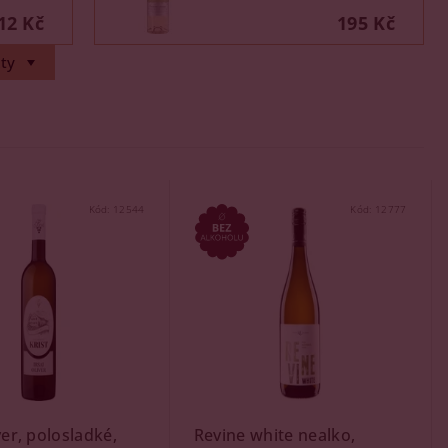
12 Kč
195 Kč
ty
Kód:
12544
Kód:
12777
ver, polosladké,
Revine white nealko,