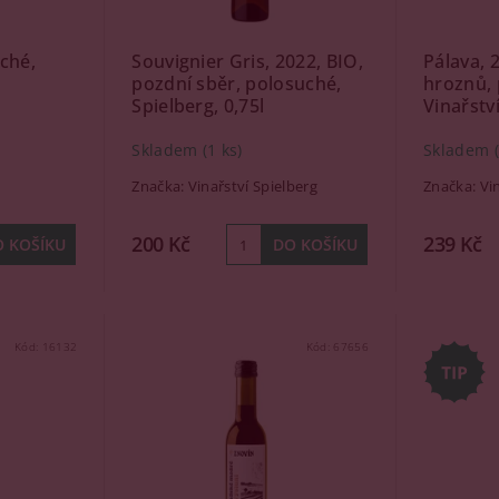
uché,
Souvignier Gris, 2022, BIO,
Pálava, 
pozdní sběr, polosuché,
hroznů, 
Spielberg, 0,75l
Vinařstv
Skladem
(1 ks)
Skladem
Značka:
Vinařství Spielberg
Značka:
Vi
200 Kč
239 Kč
Kód:
16132
Kód:
67656