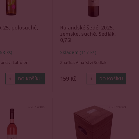
 25, polosuché,
Rulandské šedé, 2025,
zemské, suché, Sedlák,
0,75l
(58 ks)
Skladem
(117 ks)
nařství Lahofer
Značka:
Vinařství Sedlák
159 Kč
Kód:
14386
Kód:
99869