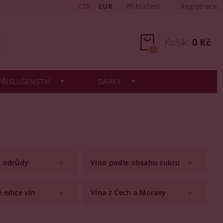
CZK
EUR
Přihlášení
Registrace
Košík:
0 Kč
0
PŘÍSLUŠENSTVÍ
DÁRKY
e odrůdy
Víno podle obsahu cukru
 edice vín
Vína z Čech a Moravy