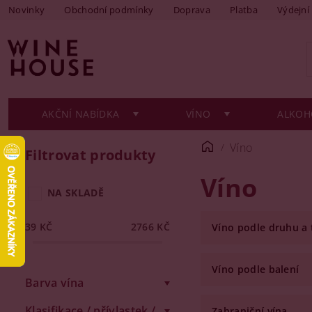
Novinky
Obchodní podmínky
Doprava
Platba
Výdejní
AKČNÍ NABÍDKA
VÍNO
ALKOH
Víno
Filtrovat produkty
Víno
NA SKLADĚ
39
KČ
2766
KČ
Víno podle druhu a
Víno podle balení
Barva vína
Klasifikace / přívlastek /
Zahraniční vína