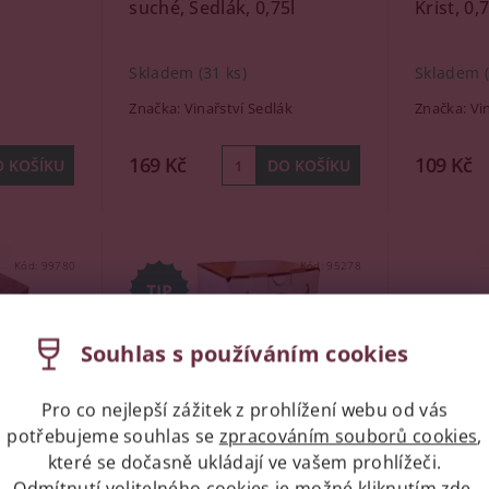
suché, Sedlák, 0,75l
Krist, 0,
Skladem
(31 ks)
Skladem
Značka:
Vinařství Sedlák
Značka:
Vin
169 Kč
109 Kč
Kód:
99780
Kód:
95278
Souhlas s používáním cookies
Pro co nejlepší zážitek z prohlížení webu od vás
potřebujeme souhlas se
zpracováním souborů cookies
,
které se dočasně ukládají ve vašem prohlížeči.
Odmítnutí volitelného cookies je možné kliknutím
zde
.