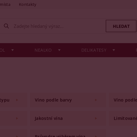
 místa
Kontakty
OL
NEALKO
DELIKATESY
 typu
Víno podle barvy
Víno podl
Jakostní vína
Limitované
Průvodce výběrem vína