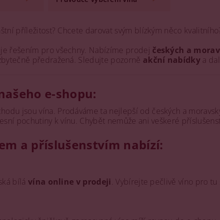
štní příležitost? Chcete darovat svým blízkým něco kvalitní
je řešením pro všechny. Nabízíme prodej
českých a morav
 zbytečně předražená. Sledujte pozorně
akční nabídky
a dal
našeho e-shopu:
odu jsou vína. Prodáváme ta nejlepší od českých a moravsk
tesní pochutiny k vínu. Chybět nemůže ani veškeré příslušenstv
em a příslušenstvím nabízí:
ská bílá
vína online v prodeji
. Vybírejte pečlivě víno pro tu