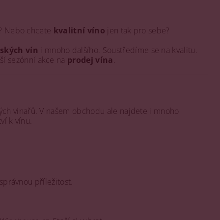
ho? Nebo chcete
kvalitní víno
jen tak pro sebe?
ských vín
i mnoho dalšího. Soustředíme se na kvalitu.
ší sezónní akce na
prodej vína
.
ých vinařů. V našem obchodu ale najdete i mnoho
í k vínu.
 správnou příležitost.