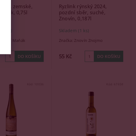
 2024, zemské,
Ryzlink rýnský 2024,
Maňák, 0,75l
pozdní sběr, suché,
Znovín, 0,187l
(18 ks)
Skladem
(1 ks)
nařství Maňák
Značka:
Znovín Znojmo
55 Kč
Kód:
10036
Kód:
67658