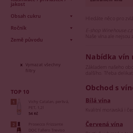
jakost
Obsah cukru
Hledáte něco pro zvlá
Ročník
E-shop Winehouse.cz
Naše vína ale nejsou
Země původu
Nabídka vín 
Vymazat všechny
Základem našeho obch
filtry
dalšího. Třeba delika
Obchod s vín
TOP 10
Bílá vína
Vichy Catalan, perlivá,
PET, 1,2l
Kvalitní moravská i če
54 Kč
Červená vína
Prosecco Frizzante
DOC Tallero Treviso