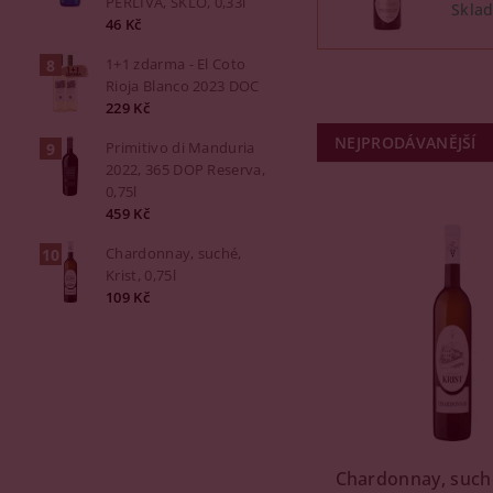
PERLIVÁ, SKLO, 0,33l
46 Kč
1+1 zdarma - El Coto
Rioja Blanco 2023 DOC
229 Kč
NEJPRODÁVANĚJŠÍ
Primitivo di Manduria
2022, 365 DOP Reserva,
0,75l
459 Kč
Chardonnay, suché,
Krist, 0,75l
109 Kč
Chardonnay, suché