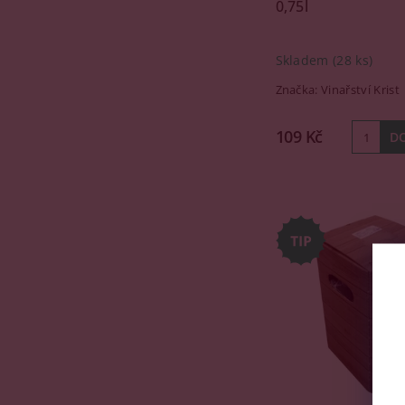
0,75l
Skladem
(28 ks)
Značka:
Vinařství Krist
109 Kč