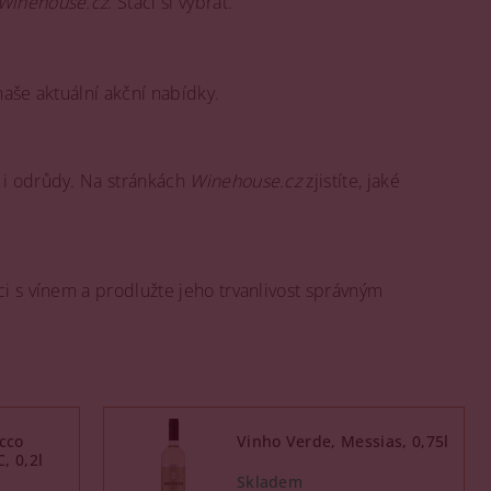
Winehouse.cz
. Stačí si vybrat.
naše aktuální akční nabídky.
 i odrůdy. Na stránkách
Winehouse.cz
zjistíte, jaké
ci s vínem a prodlužte jeho trvanlivost správným
cco
Vinho Verde, Messias, 0,75l
, 0,2l