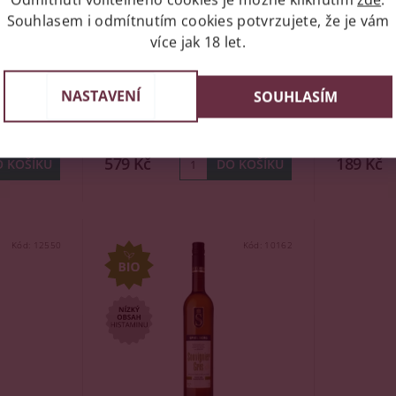
, Bag in
Pálava, bag in box, sladké,
Savilon,
Souhlasem i odmítnutím cookies potvrzujete, že je vám
Vinařství Krist, 5l
sladké, 
více jak 18 let.
Skladem
(6 ks)
Skladem
NASTAVENÍ
SOUHLASÍM
Značka:
Vinařství Krist - Bag in
ý
Box
Značka:
Vi
579 Kč
189 Kč
Kód:
12550
Kód:
10162