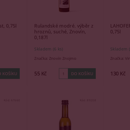
st, 0,75l
Rulandské modré. výběr z
LAHOFER
hroznů, suché, Znovín,
0,75l
0,187l
Skladem
(6 ks)
Skladem
Značka:
Znovín Znojmo
Značka:
Vi
55 Kč
130 Kč
Kód:
67660
Kód:
89208