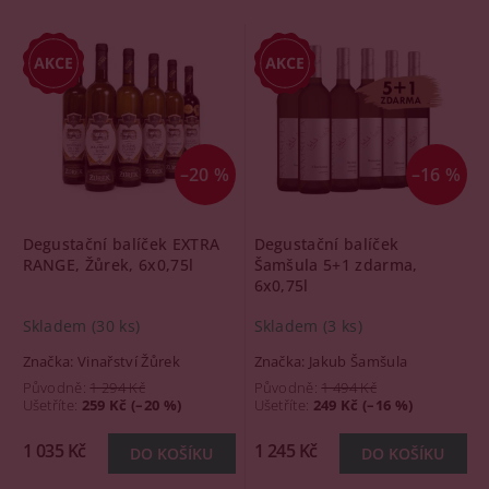
–20 %
–16 %
Degustační balíček EXTRA
Degustační balíček
RANGE, Žůrek, 6x0,75l
Šamšula 5+1 zdarma,
6x0,75l
Skladem
(30 ks)
Skladem
(3 ks)
Značka:
Vinařství Žůrek
Značka:
Jakub Šamšula
Původně:
1 294 Kč
Původně:
1 494 Kč
Ušetříte
:
259 Kč (–20 %)
Ušetříte
:
249 Kč (–16 %)
1 035 Kč
1 245 Kč