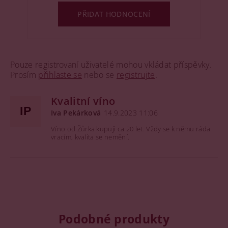
PŘIDAT HODNOCENÍ
Pouze registrovaní uživatelé mohou vkládat příspěvky.
Prosím
přihlaste se
nebo se
registrujte
.
Kvalitní víno
IP
Iva Pekárková
14.9.2023 11:06
Víno od Žůrka kupuji ca 20 let. Vždy se k němu ráda
vracím, kvalita se nemění.
Podobné produkty