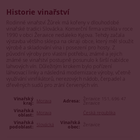
Historie vinařství
Rodinné vinařství Žůrek má kořeny v dlouhodobé
vinařské tradici Slovácka. Komerční firma vznikla v roce
1990 v obci Žeravice nedaleko Kyjova. Tehdy začala
výstavba většího sklepa na okraji obce, který měl sloužit
výrobě a skladování vína i posezení pro hosty. Z
původní výroby pro vlastní potřebu, známé a jejich
známé se vinařství postupně posunulo k širší nabídce
lahvových vín. Důležitým krokem bylo pořízení
láhvovací linky a následná modernizace výroby, včetně
využívání vinifikátorů, nerezových nádob, čerpadel a
dřevěných sudů pro zrání červených vín.
Vinařský
Žeravice 151, 696 47
Morava
Adresa:
kraj:
Žeravice
Vinařská
Morava
Česká republika
oblast:
Vinařská
Vinařská
Slovácká
Žeravice
podoblast:
obec: