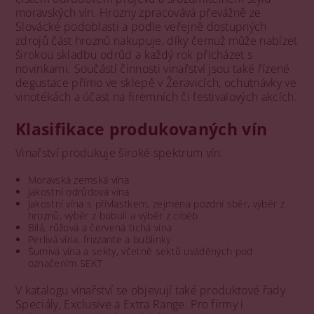
moravských vín. Hrozny zpracovává převážně ze
Slovácké podoblasti a podle veřejně dostupných
zdrojů část hroznů nakupuje, díky čemuž může nabízet
širokou skladbu odrůd a každý rok přicházet s
novinkami. Součástí činnosti vinařství jsou také řízené
degustace přímo ve sklepě v Žeravicích, ochutnávky ve
vinotékách a účast na firemních či festivalových akcích.
Klasifikace produkovaných vín
Vinařství produkuje široké spektrum vín:
Moravská zemská vína
Jakostní odrůdová vína
Jakostní vína s přívlastkem, zejména pozdní sběr, výběr z
hroznů, výběr z bobulí a výběr z cibéb
Bílá, růžová a červená tichá vína
Perlivá vína, frizzante a bublinky
Šumivá vína a sekty, včetně sektů uváděných pod
označením SEKT
V katalogu vinařství se objevují také produktové řady
Speciály, Exclusive a Extra Range. Pro firmy i