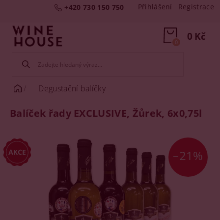
Přihlášení
Registrace
+420 730 150 750
0 Kč
0
Degustační balíčky
Balíček řady EXCLUSIVE, Žůrek, 6x0,75l
–21%