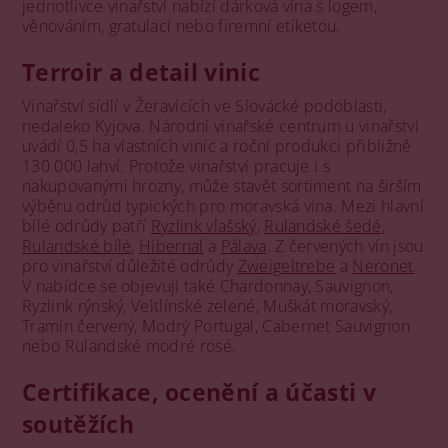
jednotlivce vinařství nabízí dárková vína s logem,
věnováním, gratulací nebo firemní etiketou.
Terroir a detail vinic
Vinařství sídlí v Žeravicích ve Slovácké podoblasti,
nedaleko Kyjova. Národní vinařské centrum u vinařství
uvádí 0,5 ha vlastních vinic a roční produkci přibližně
130 000 lahví. Protože vinařství pracuje i s
nakupovanými hrozny, může stavět sortiment na širším
výběru odrůd typických pro moravská vína. Mezi hlavní
bílé odrůdy patří
Ryzlink vlašský
,
Rulandské šedé
,
Rulandské bílé
,
Hibernal
a
Pálava
. Z červených vín jsou
pro vinařství důležité odrůdy
Zweigeltrebe
a
Neronet
.
V nabídce se objevují také Chardonnay, Sauvignon,
Ryzlink rýnský, Veltlínské zelené, Muškát moravský,
Tramín červený, Modrý Portugal, Cabernet Sauvignon
nebo Rulandské modré rosé.
Certifikace, ocenění a účasti v
soutěžích