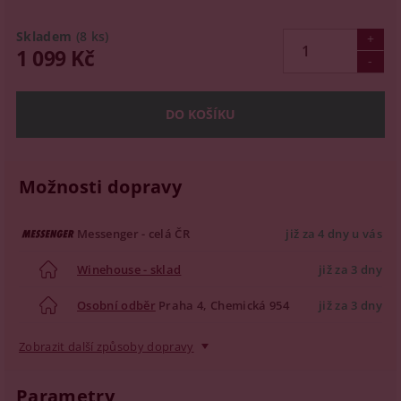
Skladem
(8 ks)
1 099 Kč
Možnosti dopravy
Messenger - celá ČR
již za 4 dny u vás
Winehouse - sklad
již za 3 dny
Osobní odběr
Praha 4, Chemická 954
již za 3 dny
Zobrazit další způsoby dopravy
Parametry