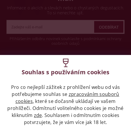
Informace o akcích a slevách nebo o chystaných degustacích.
To si nenechte ujít.
Přihlášením odběru novinek souhlasíte s podmínkami ochrany
osobních údajů
Wine concept s.r.o.
Souhlas s používáním cookies
Legislativa
Pro co nejlepší zážitek z prohlížení webu od vás
Zákaz prodeje alkoholických nápojů osobám
potřebujeme souhlas se
mladších 18 let.
zpracováním souborů
cookies
, které se dočasně ukládají ve vašem
prohlížeči. Odmítnutí volitelného cookies je možné
Naše služby
kliknutím
zde
. Souhlasem i odmítnutím cookies
potvrzujete, že je vám více jak 18 let.
Vše o nákupu