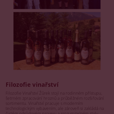
Filozofie vinařství
Filozofie Vinařství Žůrek stojí na rodinném přístupu,
šetrném zpracování hroznů a průběžném rozšiřování
sortimentu. Vinařství pracuje s moderním
technologickým vybavením, ale zároveň si zakládá na
čistém odrůdovém projevu a srozumitelném stylu