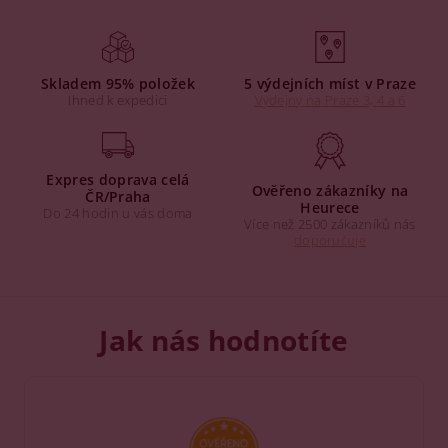
Skladem 95% položek
5 výdejních míst v Praze
Ihned k expedici
Výdejny na Praze 3, 4 a 6
Expres doprava celá
Ověřeno zákazníky na
ČR/Praha
Heurece
Do 24 hodin u vás doma
Více než 2500 zákazníků nás
doporučuje
Jak nás hodnotíte