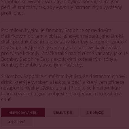
Sapphire se vyrábí z vybraných bylin a koření, které jsou
pečlivě smíchány tak, aby vytvořily harmonický a vyvážený
profil chuti.
Pro milovníky ginu je Bombay Sapphire opravdovým
třešinkovým dortem v oblasti ginových nápojů. Jeho široká
škála produktů zahrnuje klasický Bombay Sapphire London
Dry Gin, který je skvělý samotný, ale také vynikající základ
pro různé koktejly. Značka také nabízí různé varianty, jako je
Bombay Sapphire East s exotickými kořeněnými tóny a
Bombay Bramble s ovocnými nádechy.
S Bombay Sapphire si můžete být jisti, že dostanete ginový
drink, který je vyroben s láskou a péčí, a který vám přinese
nezapomenutelný zážitek z pití. Připojte se k milovníkům
tohoto úžasného ginu a objevte jeho jedinečnou kvalitu a
chuť.
NEJPRODÁVANĚJŠÍ
NEJLEVNĚJŠÍ
NEJDRAŽŠÍ
ABECEDNĚ