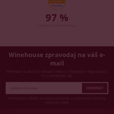
97 %
zákazníků nás doporučuje
Winehouse zpravodaj na váš e-
mail
Informace o akcích a slevách nebo o chystaných degustacích.
To si nenechte ujít.
Přihlášením odběru novinek souhlasíte s podmínkami ochrany
osobních údajů