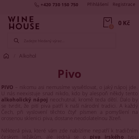
Přihlášení
Registrace
+420 730 150 750
0 Kč
0
Alkohol
Pivo
PIVO
– nikomu asi nemusíme vysvětlovat, o jaký nápoj jde.
U nás neexistuje snad nikdo, kdo by alespoň někdy tento
alkoholický nápoj
neochutnal, kromě teda dětí. Dalo by
se tvrdit, že pití piva patří k naší národní tradici. A každý
Čech, při vyslovení těchto čtyř písmen a pomyšlení na
orosenou sklenici piva, dostane neodolatelnou žízeň.
Některá piva, které vám zde nabízíme nepatří k tradičním
českým ležákům, ale jedná se o
piva irského
typu