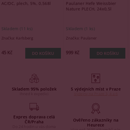
AC/DC, plech, 5%, 0,568l
Paulaner Hefe Weissbier
Nature PLECH, 24x0,5l
Skladem
(11 ks)
Skladem
(1 ks)
Značka:
Karlsberg
Značka:
Paulaner
45 Kč
999 Kč
Skladem 95% položek
5 výdejních míst v Praze
Ihned k expedici
Výdejny na Praze 3, 4 a 6
Expres doprava celá
Ověřeno zákazníky na
ČR/Praha
Heurece
Do 24 hodin u vás doma
Více než 2500 zákazníků nás