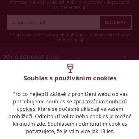
Informace o akcích a slevách nebo o chystaných degustacích.
To si nenechte ujít.
Přihlášením odběru novinek souhlasíte s podmínkami ochrany
osobních údajů
Wine concept s.r.o.
Legislativa
Souhlas s používáním cookies
Zákaz prodeje alkoholických nápojů osobám
mladších 18 let.
Pro co nejlepší zážitek z prohlížení webu od vás
potřebujeme souhlas se
zpracováním souborů
cookies
, které se dočasně ukládají ve vašem
Naše služby
prohlížeči. Odmítnutí volitelného cookies je možné
kliknutím
zde
. Souhlasem i odmítnutím cookies
Vše o nákupu
potvrzujete, že je vám více jak 18 let.