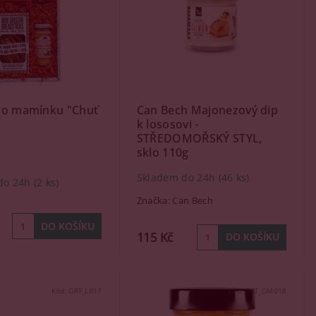
ro mamínku "Chuť
Can Bech Majonezový dip
k lososovi -
STŘEDOMOŘSKÝ STYL,
sklo 110g
Skladem do 24h
(46 ks)
do 24h
(2 ks)
Značka:
Can Bech
115 Kč
Kód:
GRT_LR17
Kód:
GRT_GM018