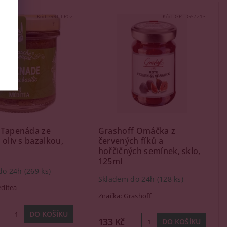
Kód:
GRT_LR02
Kód:
GRT_GS2213
 Tapenáda ze
Grashoff Omáčka z
 oliv s bazalkou,
červených fíků a
hořčičných semínek, sklo,
125ml
do 24h
(269 ks)
Skladem do 24h
(128 ks)
ditea
Značka:
Grashoff
133 Kč