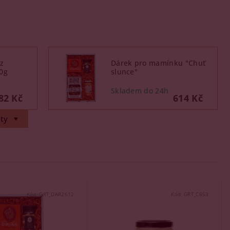
z
Dárek pro mamínku "Chuť
90g
slunce"
82 Kč
614 Kč
ty
Kód:
GRT_DAR2612
Kód:
GRT_CB53