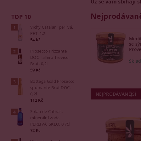
Už se vám sbíhají s
Nejprodávaně
TOP 10
Vichy Catalan, perlivá,
PET, 1,2l
Medi
54 Kč
se sý
Prove
Prosecco Frizzante
DOC Tallero Treviso
Brut, 0,2l
59 Kč
Bottega Gold Prosecco
spumante Brut DOC,
0,2l
NEJPRODÁVANĚJŠÍ
112 Kč
Solan de Cabras,
minerální voda
PERLIVÁ, SKLO, 0,75l
72 Kč