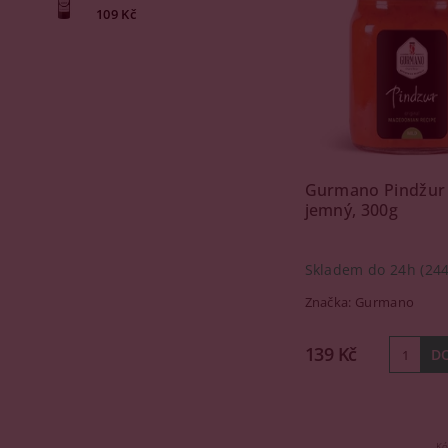
109 Kč
Gurmano Pindžur
jemný, 300g
Skladem do 24h
(244
Značka:
Gurmano
139 Kč
K