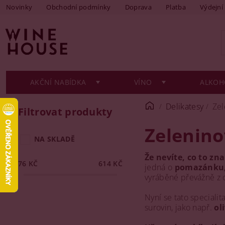
Novinky
Obchodní podmínky
Doprava
Platba
Výdejní
AKČNÍ NABÍDKA
VÍNO
ALKOH
Delikatesy
Zel
Filtrovat produkty
Zelenin
NA SKLADĚ
Že nevíte, co to z
76
KČ
614
KČ
jedná o
pomazánku,
vyráběné převážně z o
Nyní se tato speciali
surovin, jako např.
ol