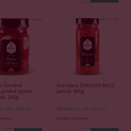
Kód:
GRT_GM028
Kód:
GRT_GM024M
 Červené
Gurmano ZAKUSKA MILD
y plněné sýrem
jemná, 490g
vé, 290g
do 24h
(1667 ks)
Skladem do 24h
(163 ks)
rmano
Značka:
Gurmano