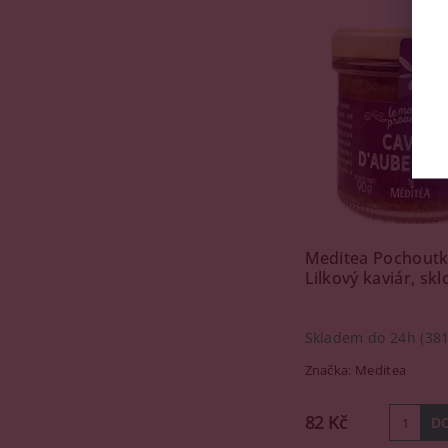
Meditea Pochoutka 
Lilkový kaviár, skl
Skladem do 24h
(381
Značka:
Meditea
82 Kč