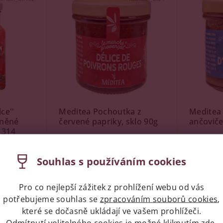
ce''
Meditea Pochoutka z
Meditea
lněné
červené papriky, sklo 90g
ančoviče
 314
Skladem do 24h
(119 ks)
Skladem 
 ks)
Souhlas s používáním cookies
Značka:
Meditea
Značka:
Me
Pro co nejlepší zážitek z prohlížení webu od vás
82 Kč
82 Kč
potřebujeme souhlas se
zpracováním souborů cookies
,
které se dočasně ukládají ve vašem prohlížeči.
Odmítnutí volitelného cookies je možné kliknutím
zde
.