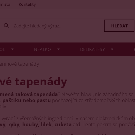
 místa
Kontakty
OL
NEALKO
DELIKATESY
eninové tapenády
ové tapenády
namená taková
tapenáda
? Nevěšte hlavu, nic záhadného s
 paštiku nebo pastu
pocházející ze středomořských oblastí
liv.
ta vyrábí z všemožných ingrediencí. V našem elektronickém o
ivy, ryby, houby, lilek, cuketa
atd. Tento pokrm se podává