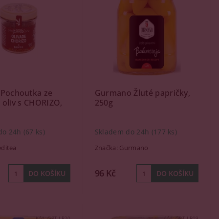
 Pochoutka ze
Gurmano Žluté papričky,
 oliv s CHORIZO,
250g
do 24h
(67 ks)
Skladem do 24h
(177 ks)
ditea
Značka:
Gurmano
96 Kč
Kód:
GRT_LR20
Kód:
GRT_LR09