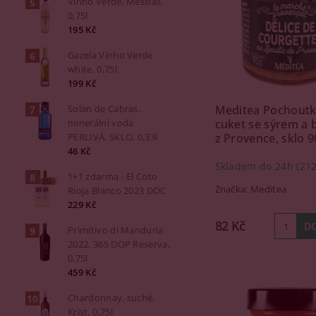
Vinho Verde, Messias,
0,75l
195 Kč
Gazela Vinho Verde
white, 0,75l
199 Kč
Solan de Cabras,
Meditea Pochoutk
minerální voda
cuket se sýrem a 
PERLIVÁ, SKLO, 0,33l
z Provence, sklo 9
46 Kč
Skladem do 24h
(212
1+1 zdarma - El Coto
Značka:
Meditea
Rioja Blanco 2023 DOC
229 Kč
82 Kč
Primitivo di Manduria
2022, 365 DOP Reserva,
0,75l
459 Kč
Kód
Chardonnay, suché,
Krist, 0,75l