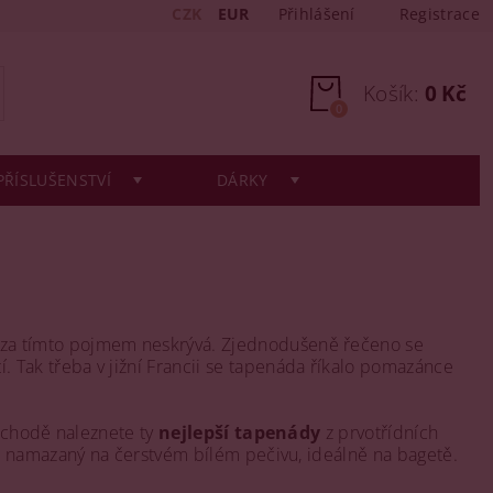
CZK
EUR
Přihlášení
Registrace
Košík:
0 Kč
0
PŘÍSLUŠENSTVÍ
DÁRKY
e za tímto pojmem neskrývá. Zjednodušeně řečeno se
. Tak třeba v jižní Francii se tapenáda říkalo pomazánce
bchodě naleznete ty
nejlepší tapenády
z prvotřídních
 namazaný na čerstvém bílém pečivu, ideálně na bagetě.