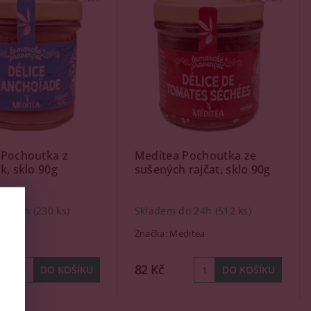
 Pochoutka z
Meditea Pochoutka ze
k, sklo 90g
sušených rajčat, sklo 90g
do 24h
(230 ks)
Skladem do 24h
(512 ks)
ditea
Značka:
Meditea
82 Kč