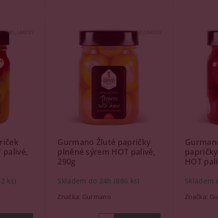
d:
GRT_GM031
Kód:
GRT_GM030
riček
Gurmano Žluté papričky
Gurmano
palivé,
plněné sýrem HOT palivé,
papričk
290g
HOT pali
2 ks)
Skladem do 24h
(886 ks)
Skladem 
Značka:
Gurmano
Značka:
Gu