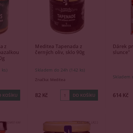
a z
Meditea Tapenada z
Dárek p
bazalkou
černých oliv, sklo 90g
slunce"
0g
 ks)
Skladem do 24h
(142 ks)
Skladem 
Značka:
Meditea
82 Kč
614 Kč
:
GRT_GM016M
Kód:
GRT_LR22