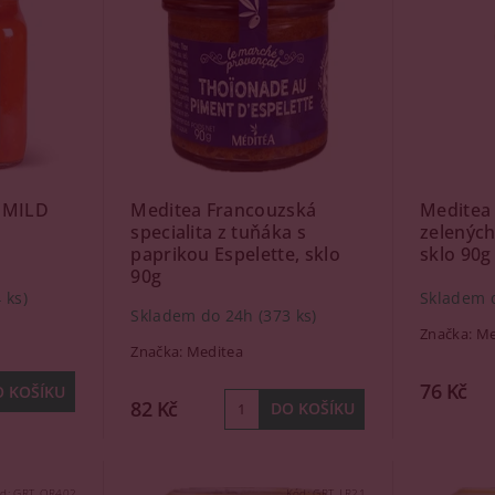
 MILD
Meditea Francouzská
Meditea
specialita z tuňáka s
zelených
paprikou Espelette, sklo
sklo 90g
90g
 ks)
Skladem 
Skladem do 24h
(373 ks)
Značka:
Me
Značka:
Meditea
76 Kč
82 Kč
ód:
GRT_OR402
Kód:
GRT_LR21