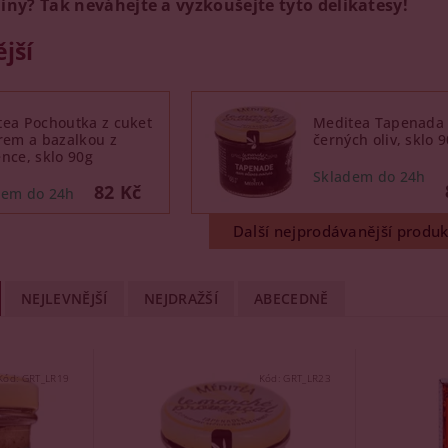
liny? Tak neváhejte a vyzkoušejte tyto delikatesy!
jší
tea Pochoutka z cuket
Meditea Tapenada 
rem a bazalkou z
černých oliv, sklo 
nce, sklo 90g
82 Kč
Další nejprodávanější produk
NEJLEVNĚJŠÍ
NEJDRAŽŠÍ
ABECEDNĚ
Kód:
GRT_LR19
Kód:
GRT_LR23