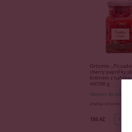
Ortomio ,,Piccadol
cherry papričky p
krémem z tuňáka,
ml/280 g
Skladem do 24h
(101
Značka:
Ortomio
186 Kč