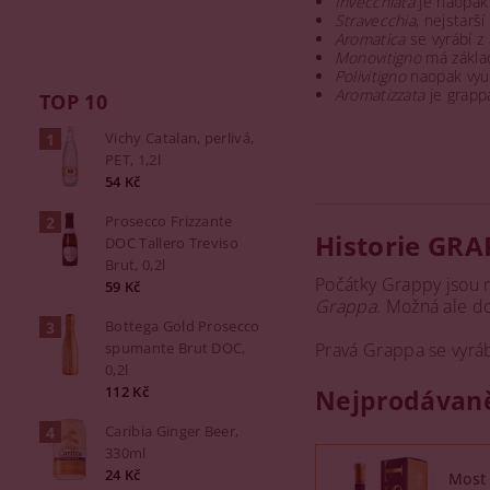
Invecchiata
je naopak
Stravecchia
, nejstarš
Aromatica
se vyrábí z
Monovitigno
má zákla
Polivitigno
naopak využ
Aromatizzata
je grapp
TOP 10
Vichy Catalan, perlivá,
PET, 1,2l
54 Kč
Prosecco Frizzante
Historie GRA
DOC Tallero Treviso
Brut, 0,2l
Počátky Grappy jsou n
59 Kč
Grappa
. Možná ale do
Bottega Gold Prosecco
spumante Brut DOC,
Pravá Grappa se vyrá
0,2l
112 Kč
Nejprodávaně
Caribia Ginger Beer,
330ml
24 Kč
Most 