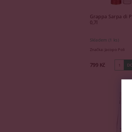
Grappa Sarpa di P
0,7l
Skladem
(1 ks)
Značka:
Jacopo Poli
799 Kč