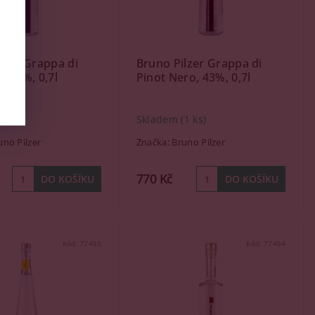
lzer Grappa di
Bruno Pilzer Grappa di
, 43%, 0,7l
Pinot Nero, 43%, 0,7l
(1 ks)
Skladem
(1 ks)
uno Pilzer
Značka:
Bruno Pilzer
770 Kč
Kód:
77455
Kód:
77454