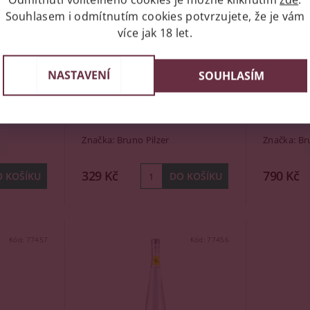
Souhlasem i odmítnutím cookies potvrzujete, že je vám
více jak 18 let.
pa di
Bruno Pilzer Grappa di
Bruno Pi
NASTAVENÍ
SOUHLASÍM
,2l
Moscato Giallo, 43%, 0,2l
Traminer
Skladem
(1 ks)
Skladem
Značka:
Bruno Pilzer
Značka:
Br
329 Kč
790 Kč
Kód:
77457
Kód:
77456