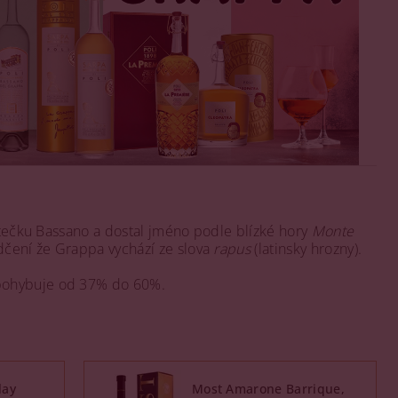
ěstečku Bassano a dostal jméno podle blízké hory
Monte
ědčení že Grappa vychází ze slova
rapus
(latinsky hrozny).
 pohybuje od 37% do 60%.
lay
Most Amarone Barrique,