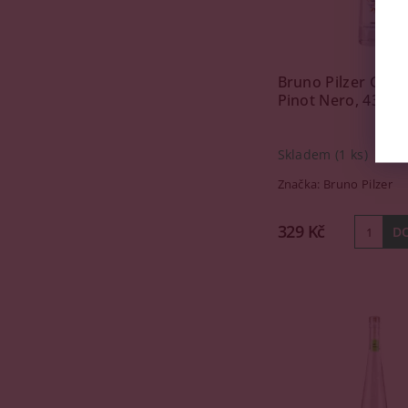
Bruno Pilzer Grap
Pinot Nero, 43%, 0
Skladem
(1 ks)
Značka:
Bruno Pilzer
329 Kč