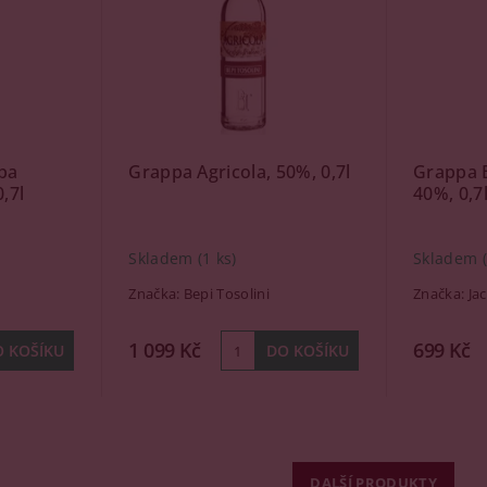
pa
Grappa Agricola, 50%, 0,7l
Grappa B
,7l
40%, 0,7
Skladem
(1 ks)
Skladem
Značka:
Bepi Tosolini
Značka:
Ja
1 099 Kč
699 Kč
DALŠÍ PRODUKTY