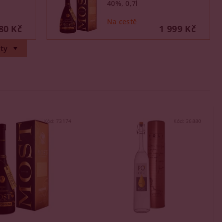
40%, 0,7l
80 Kč
1 999 Kč
ty
Kód:
73174
Kód:
36880