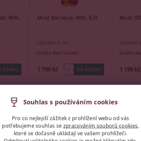
oli, 40%,
Most Barrique, 40%, 0,7l
Most 700
Skladem
(1 ks)
Skladem
Značka:
Bepi Tosolini
Značka:
Be
1 799 Kč
1 199 Kč
Kód:
77465
Kód:
77461
Souhlas s používáním cookies
Pro co nejlepší zážitek z prohlížení webu od vás
potřebujeme souhlas se
zpracováním souborů cookies
,
které se dočasně ukládají ve vašem prohlížeči.
Odmítnutí volitelného cookies je možné kliknutím
zde
.