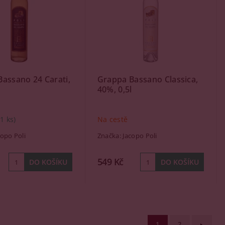
assano 24 Carati,
Grappa Bassano Classica,
l
40%, 0,5l
(1 ks)
Na cestě
copo Poli
Značka:
Jacopo Poli
549 Kč
1
2