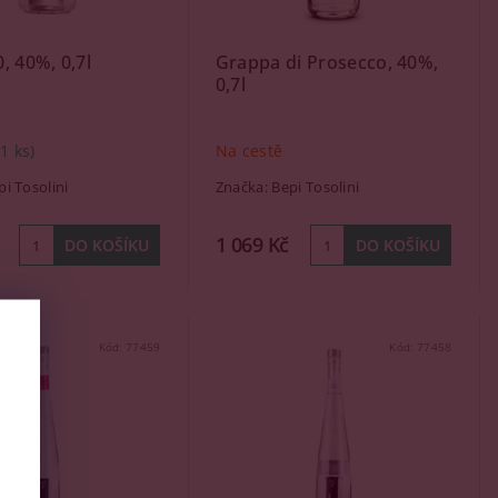
, 40%, 0,7l
Grappa di Prosecco, 40%,
0,7l
(1 ks)
Na cestě
pi Tosolini
Značka:
Bepi Tosolini
1 069 Kč
Kód:
77459
Kód:
77458