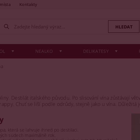
 místa
Kontakty
OL
NEALKO
DELIKATESY
pa
iny. Destilát italského původu. Po slisování vína zůstávají vět
ppy. Chuť se liší podle odrůdy, stejně jako u vína. Důležitá je 
y
pa, která se lahvuje ihned po destilaci.
ných sudech maximálně rok.