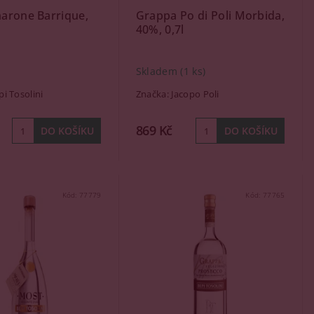
arone Barrique,
Grappa Po di Poli Morbida,
l
40%, 0,7l
Skladem
(1 ks)
pi Tosolini
Značka:
Jacopo Poli
869 Kč
Kód:
77779
Kód:
77765