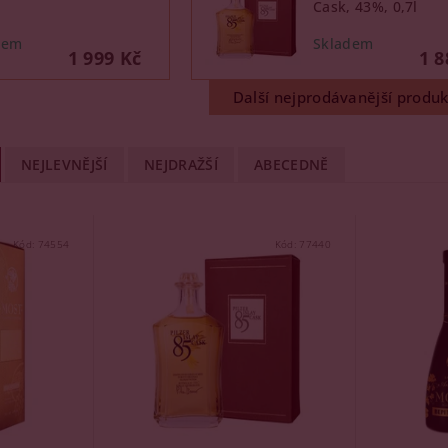
Cask, 43%, 0,7l
1 999 Kč
1 8
Další nejprodávanější produk
NEJLEVNĚJŠÍ
NEJDRAŽŠÍ
ABECEDNĚ
Kód:
74554
Kód:
77440