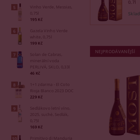
0,7l
Vinho Verde, Messias,
0,75l
195 Kč
Gazela Vinho Verde
white, 0,75l
199 Kč
NEJPRODÁVANĚJŠÍ
Solan de Cabras,
minerální voda
PERLIVÁ, SKLO, 0,33l
46 Kč
1+1 zdarma - El Coto
Rioja Blanco 2023 DOC
229 Kč
Sedlákovo letní víno,
2025, suché, Sedlák,
0,75l
169 Kč
Primitivo di Manduria