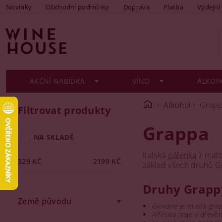
Novinky
Obchodní podmínky
Doprava
Platba
Výdejní
AKČNÍ NABÍDKA
VÍNO
ALKOH
Alkohol
Grap
Filtrovat produkty
Grappa
NA SKLADĚ
Italská
pálenka
z matol
329
KČ
2199
KČ
základ všech druhů Gra
Druhy Grapp
Země původu
Giovane
je mladá grap
Affinata
zraje v dřevě