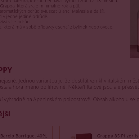
 stará pálenka, kterou nechávají výrobci zrát 12-18 měsíců.
í Grappa, která zraje minimálně rok a půl.
 aromatických odrůd (Muscat Blanc, Malvasia a další).
d v jedné jediné odrůdě.
ívá více odrůd.
a, která má v sobě přídavky esencí z bylinek nebo ovoce.
PPY
ejasné. Jednou variantou je, že destilát vznikl v italském m
stala hora jméno po lihovině. Někteří Italové jsou ale přesv
bí výhradně na Apeninském poloostrově. Obsah alkoholu se
jší
Barolo Barrique, 40%,
Grappa 85 Pilzer Is