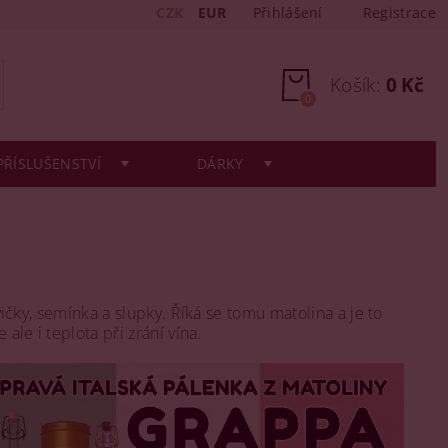
CZK
EUR
Přihlášení
Registrace
Košík:
0 Kč
0
PŘÍSLUŠENSTVÍ
DÁRKY
vičky, semínka a slupky. Říká se tomu matolina a je to
ale i teplota při zrání vína.