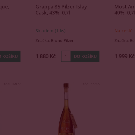
que,
Grappa 85 Pilzer Islay
Most Am
Cask, 43%, 0,7l
40%, 0,7
Skladem
(1 ks)
Na cestě
Značka:
Bruno Pilzer
Značka:
Be
1 880 Kč
1 999 Kč
Kód:
36877
Kód:
77785