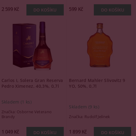
2 599 Kč
599 Kč
Carlos I, Solera Gran Reserva
Bernard Mahler Slivovitz 9
Pedro Ximenez, 40,3%, 0,7l
YO, 50%, 0,7l
Skladem
(1 ks)
Skladem
(9 ks)
Značka:
Osborne Veterano
Brandy
Značka:
Rudolf Jelínek
1 049 Kč
1 899 Kč