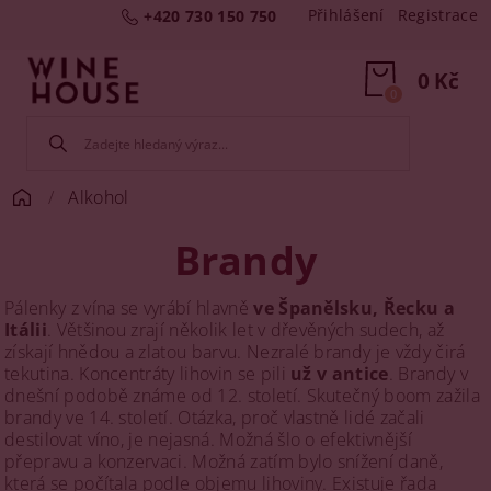
Přihlášení
Registrace
+420 730 150 750
0 Kč
0
Alkohol
Brandy
Pálenky z vína se vyrábí hlavně
ve Španělsku, Řecku a
Itálii
. Většinou zrají několik let v dřevěných sudech, až
získají hnědou a zlatou barvu. Nezralé brandy je vždy čirá
tekutina. Koncentráty lihovin se pili
už v antice
. Brandy v
dnešní podobě známe od 12. století. Skutečný boom zažila
brandy ve 14. století. Otázka, proč vlastně lidé začali
destilovat víno, je nejasná. Možná šlo o efektivnější
přepravu a konzervaci. Možná zatím bylo snížení daně,
která se počítala podle objemu lihoviny. Existuje řada