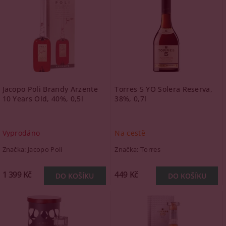
Jacopo Poli Brandy Arzente
Torres 5 YO Solera Reserva,
10 Years Old, 40%, 0,5l
38%, 0,7l
Vyprodáno
Na cestě
Značka:
Jacopo Poli
Značka:
Torres
1 399 Kč
449 Kč