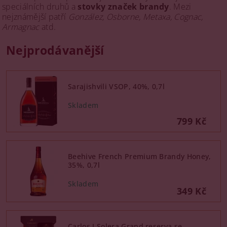
speciálních druhů a
stovky značek brandy
. Mezi
nejznámější patří
González, Osborne, Metaxa, Cognac,
Armagnac
atd.
Nejprodávanější
Sarajishvili VSOP, 40%, 0,7l
799 Kč
Beehive French Premium Brandy Honey,
35%, 0,7l
349 Kč
Carlos I Solera Grand reserva se