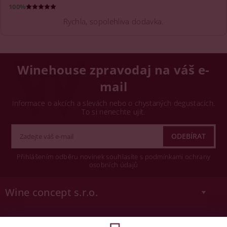
100%
Rychla, sopolehliva dodavka.
Winehouse zpravodaj na váš e-
mail
Informace o akcích a slevách nebo o chystaných degustacích.
To si nenechte ujít.
Přihlášením odběru novinek souhlasíte s podmínkami ochrany
osobních údajů
Wine concept s.r.o.
Legislativa