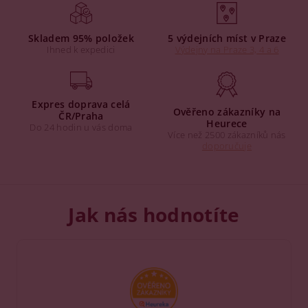
Skladem 95% položek
5 výdejních míst v Praze
Ihned k expedici
Výdejny na Praze 3, 4 a 6
Expres doprava celá
Ověřeno zákazníky na
ČR/Praha
Heurece
Do 24 hodin u vás doma
Více než 2500 zákazníků nás
doporučuje
Jak nás hodnotíte