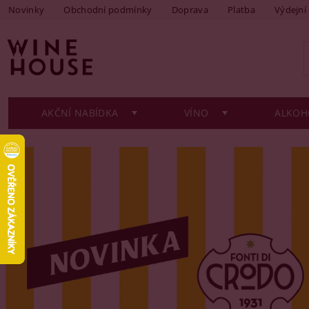
Novinky
Obchodní podmínky
Doprava
Platba
Výdejní
AKČNÍ NABÍDKA
VÍNO
ALKOH