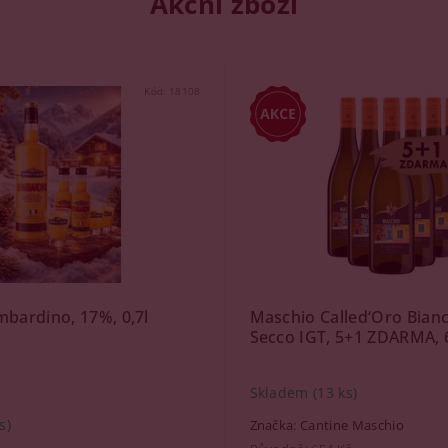
Akční zboží
Kód:
18108
mbardino, 17%, 0,7l
Maschio Called‘Oro Bianc
Secco IGT, 5+1 ZDARMA, 
Skladem
(13 ks)
s)
Značka:
Cantine Maschio