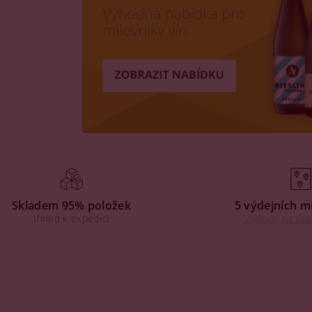
Skladem 95% položek
5 výdejních m
Ihned k expedici
Výdejny na Pra