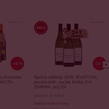
Kód:
96154
Kód:
94037
–16 %
–33 %
o Frizzante
Ryzlink vlašský, 2020, SELECTION,
6x0,75l
pozdní sběr, suché, Kolby, 2+1
ZDARMA, 3x0,75l
Skladem do týdne
Značka:
Vinařství Kolby