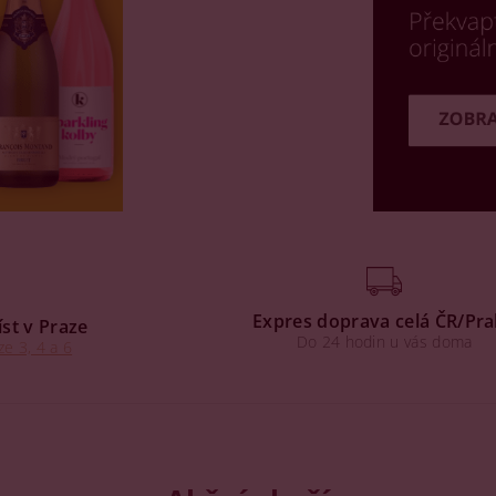
Expres doprava celá ČR/Pr
íst v Praze
Do 24 hodin u vás doma
ze 3, 4 a 6