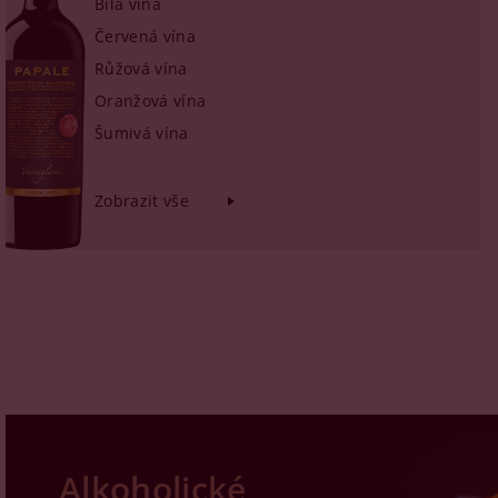
Bílá vína
Červená vína
Růžová vína
Oranžová vína
Šumivá vína
Zobrazit vše
Alkoholické