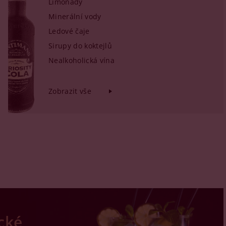
Limonády
Minerální vody
Ledové čaje
Sirupy do koktejlů
Nealkoholická vína
Zobrazit vše
cké