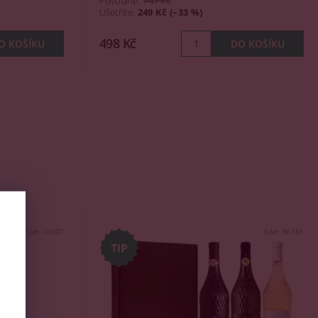
Původně:
747 Kč
Ušetříte
:
249 Kč (–33 %)
498 Kč
Kód:
10601
Kód:
96761