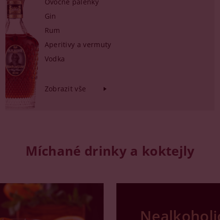
Ovocné pálenky
Gin
Rum
Aperitivy a vermuty
Vodka
Zobrazit vše
Míchané drinky a koktejly
Nealkoholi