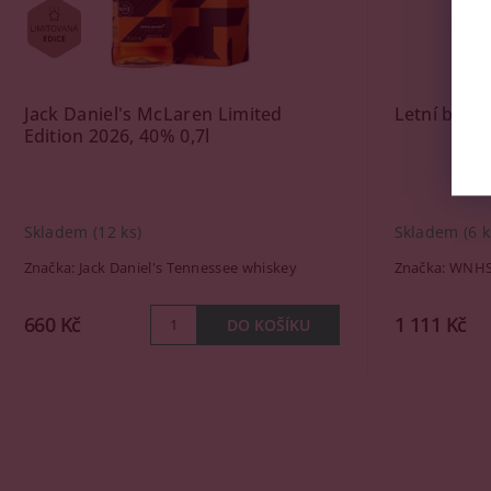
Jack Daniel's McLaren Limited
Letní balíč
Edition 2026, 40% 0,7l
Skladem
(12 ks)
Skladem
(6 k
Značka:
Jack Daniel's Tennessee whiskey
Značka:
WNHS
660 Kč
1 111 Kč