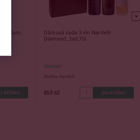
Dark Rum,
Dárková sada 3 vín Nardelli
Diamond, 3x0,75l
Skladem
Značka:
Nardelli
859 Kč