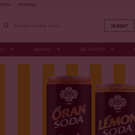
 místa
Kontakty
OL
NEALKO
DELIKATESY