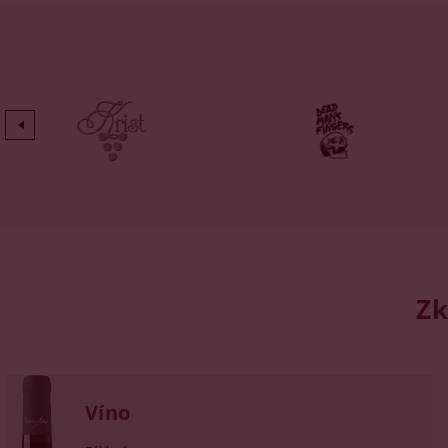
Zk
Víno