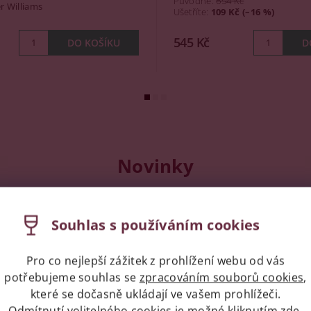
Původně:
654 Kč
r Williams
Ušetříte
:
109 Kč (–16 %)
545 Kč
Novinky
Souhlas s používáním cookies
Kód:
82464
Pro co nejlepší zážitek z prohlížení webu od vás
potřebujeme souhlas se
zpracováním souborů cookies
,
které se dočasně ukládají ve vašem prohlížeči.
Odmítnutí volitelného cookies je možné kliknutím
zde
.