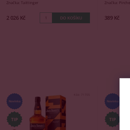
Značka:
Taittinger
Značka:
Pirche
2 026 Kč
389 Kč
Kód:
71705