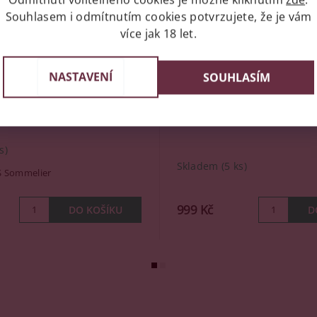
Souhlasem i odmítnutím cookies potvrzujete, že je vám
více jak 18 let.
ek Vinho Verde, 6x0,75l
Iron Maiden Caribbean 
NASTAVENÍ
SOUHLASÍM
40%, 0,7l
s)
Skladem
(5 ks)
 Sommelier
999 Kč