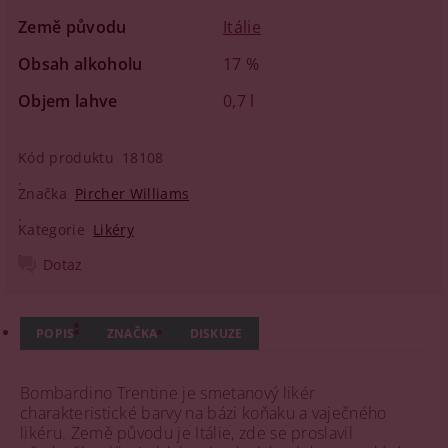
Země původu
Itálie
Obsah alkoholu
17 %
Objem lahve
0,7 l
Kód produktu
18108
Značka
Pircher Williams
Kategorie
Likéry
Dotaz
POPIS
ZNAČKA
DISKUZE
Bombardino Trentine je smetanový likér
charakteristické barvy na bázi koňaku a vaječného
likéru. Země původu je Itálie, zde se proslavil