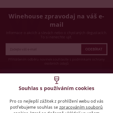
Winehouse zpravodaj na váš e-
mail
Informace o akcích a slevách nebo o chystaných degustacích.
To si nenechte ujít.
Přihlášením odběru novinek souhlasíte s podmínkami ochrany
osobních údajů
Wine concept s.r.o.
Souhlas s používáním cookies
Legislativa
Pro co nejlepší zážitek z prohlížení webu od vás
Zákaz prodeje alkoholických nápojů osobám
mladších 18 let.
potřebujeme souhlas se
zpracováním souborů