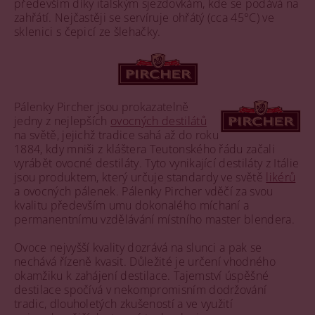
především díky italským sjezdovkám, kde se podává na
zahřátí. Nejčastěji se servíruje ohřátý (cca 45°C) ve
sklenici s čepicí ze šlehačky.
Pálenky Pircher jsou prokazatelně
jedny z nejlepších
ovocných destilátů
na světě, jejichž tradice sahá až do roku
1884, kdy mniši z kláštera Teutonského řádu začali
vyrábět ovocné destiláty. Tyto vynikající destiláty z Itálie
jsou produktem, který určuje standardy ve světě
likérů
a ovocných pálenek. Pálenky Pircher vděčí za svou
kvalitu především umu dokonalého míchaní a
permanentnímu vzdělávání místního master blendera.
Ovoce nejvyšší kvality dozrává na slunci a pak se
nechává řízeně kvasit. Důležité je určení vhodného
okamžiku k zahájení destilace. Tajemství úspěšné
destilace spočívá v nekompromisním dodržování
tradic, dlouholetých zkušeností a ve využití