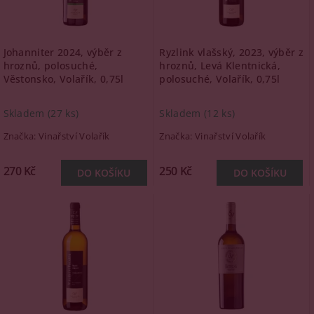
Johanniter 2024, výběr z
Ryzlink vlašský, 2023, výběr z
hroznů, polosuché,
hroznů, Levá Klentnická,
Věstonsko, Volařík, 0,75l
polosuché, Volařík, 0,75l
Skladem
(27 ks)
Skladem
(12 ks)
Značka:
Vinařství Volařík
Značka:
Vinařství Volařík
270 Kč
250 Kč