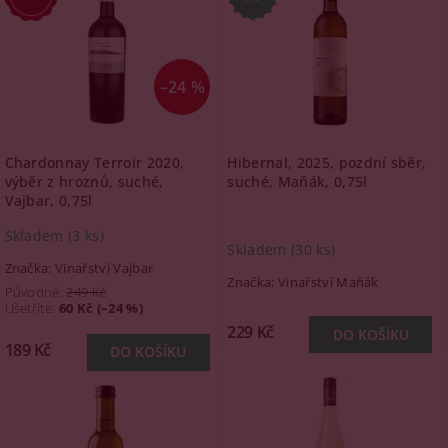
–24 %
Chardonnay Terroir 2020,
Hibernal, 2025, pozdní sběr,
výběr z hroznů, suché,
suché, Maňák, 0,75l
Vajbar, 0,75l
Skladem
(3 ks)
Skladem
(30 ks)
Značka:
Vinařství Vajbar
Značka:
Vinařství Maňák
Původně:
249 Kč
Ušetříte
:
60 Kč (–24 %)
229 Kč
189 Kč