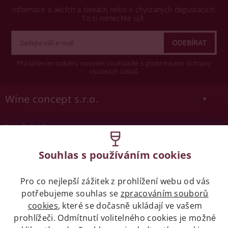
Informace o akcích a slevách nebo o chystaných degustacích.
To si nenechte ujít.
Přihlášením odběru novinek souhlasíte s podmínkami ochrany
osobních údajů
Wine concept s.r.o.
Legislativa
Zákaz prodeje alkoholických nápojů osobám
Souhlas s používáním cookies
mladších 18 let.
Pro co nejlepší zážitek z prohlížení webu od vás
Naše služby
potřebujeme souhlas se
zpracováním souborů
cookies
, které se dočasně ukládají ve vašem
Vše o nákupu
prohlížeči. Odmítnutí volitelného cookies je možné