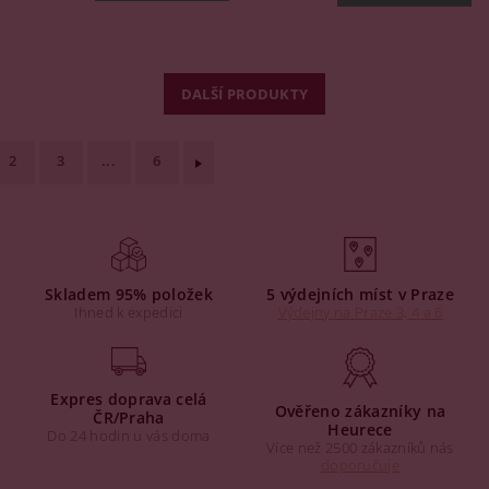
DALŠÍ PRODUKTY
2
3
...
6
Skladem 95% položek
5 výdejních míst v Praze
Ihned k expedici
Výdejny na Praze 3, 4 a 6
Expres doprava celá
Ověřeno zákazníky na
ČR/Praha
Heurece
Do 24 hodin u vás doma
Více než 2500 zákazníků nás
doporučuje