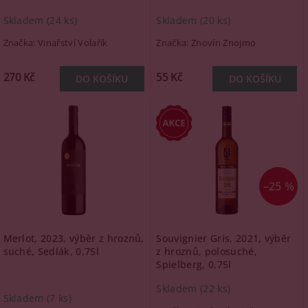
Skladem
(24 ks)
Skladem
(20 ks)
Značka:
Vinařství Volařík
Značka:
Znovín Znojmo
270 Kč
55 Kč
–25 %
Merlot, 2023, výběr z hroznů,
Souvignier Gris, 2021, výběr
suché, Sedlák, 0,75l
z hroznů, polosuché,
Spielberg, 0,75l
Skladem
(22 ks)
Skladem
(7 ks)