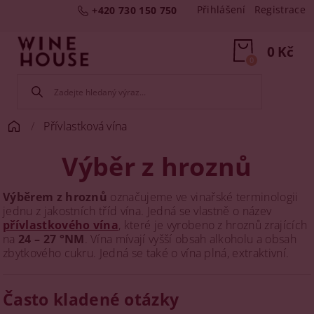
Přihlášení
Registrace
+420 730 150 750
0 Kč
0
Přívlastková vína
Výběr z hroznů
Výběrem z hroznů
označujeme ve vinařské terminologii
jednu z jakostních tříd vína. Jedná se vlastně o název
přívlastkového vína
, které je vyrobeno z hroznů zrajících
na
24 – 27 °NM
. Vína mívají vyšší obsah alkoholu a obsah
zbytkového cukru. Jedná se také o vína plná, extraktivní.
Často kladené otázky