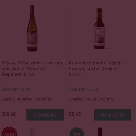
Pálava, 2024, výběr z hroznů,
Rulandské modré. výběr z
polosladké, Vinařství
hroznů, suché, Znovín,
Štěpánek, 0,75l
0,187l
Skladem
(3 ks)
Skladem
(6 ks)
Značka:
Vinařství Štěpánek
Značka:
Znovín Znojmo
239 Kč
55 Kč