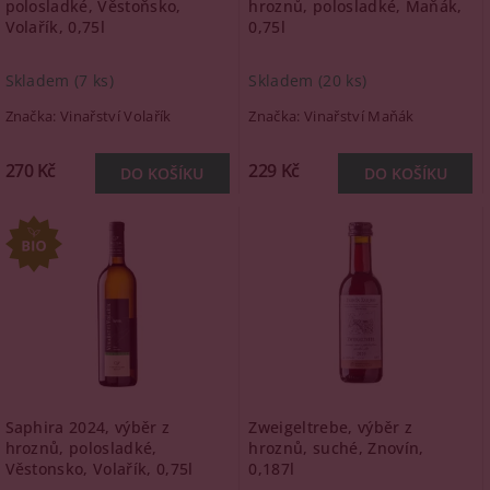
polosladké, Věstoňsko,
hroznů, polosladké, Maňák,
Volařík, 0,75l
0,75l
Skladem
(7 ks)
Skladem
(20 ks)
Značka:
Vinařství Volařík
Značka:
Vinařství Maňák
270 Kč
229 Kč
Saphira 2024, výběr z
Zweigeltrebe, výběr z
hroznů, polosladké,
hroznů, suché, Znovín,
Věstonsko, Volařík, 0,75l
0,187l