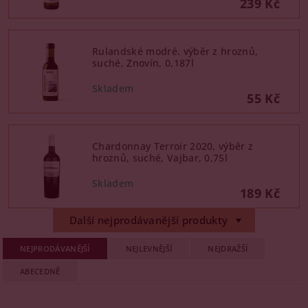
239 Kč
Rulandské modré. výběr z hroznů,
suché, Znovín, 0,187l
55 Kč
Chardonnay Terroir 2020, výběr z
hroznů, suché, Vajbar, 0,75l
189 Kč
Další nejprodávanější produkty
NEJPRODÁVANĚJŠÍ
NEJLEVNĚJŠÍ
NEJDRAŽŠÍ
ABECEDNĚ