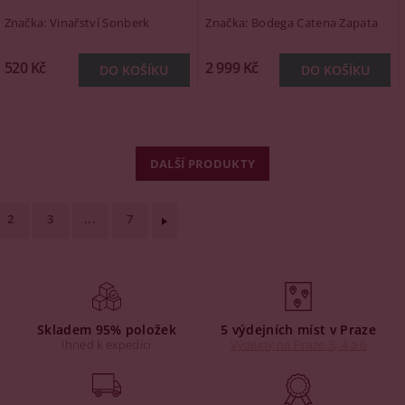
Značka:
Vinařství Sonberk
Značka:
Bodega Catena Zapata
520 Kč
2 999 Kč
DALŠÍ PRODUKTY
2
3
...
7
Skladem 95% položek
5 výdejních míst v Praze
Ihned k expedici
Výdejny na Praze 3, 4 a 6