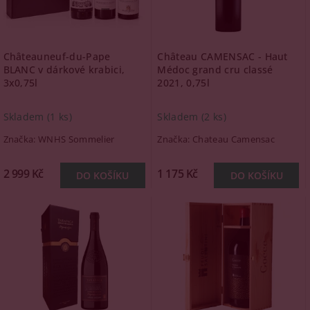
Châteauneuf-du-Pape
Château CAMENSAC - Haut
BLANC v dárkové krabici,
Médoc grand cru classé
3x0,75l
2021, 0,75l
Skladem
(1 ks)
Skladem
(2 ks)
Značka:
WNHS Sommelier
Značka:
Chateau Camensac
2 999 Kč
1 175 Kč