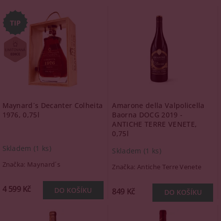
Maynard´s Decanter Colheita
Amarone della Valpolicella
1976, 0,75l
Baorna DOCG 2019 -
ANTICHE TERRE VENETE,
0,75l
Skladem
(1 ks)
Skladem
(1 ks)
Značka:
Maynard´s
Značka:
Antiche Terre Venete
4 599 Kč
849 Kč