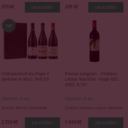
579 Kč
329 Kč
Châteauneuf-du-Pape v
Pessac Leognan - Château
dárkové krabici, 3x0,75l
Latour Martillac rouge GCC
2022, 0,75l
Skladem
(2 ks)
Skladem
(3 ks)
Značka:
WNHS Sommelier
Značka:
Chateau Latour Martillac
2 729 Kč
1 439 Kč