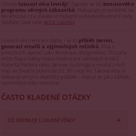
Chcete
luxusní vína levněji
? Zapojte se do
bonusového
programu věrných zákazníků
. Nakupujte pravidelně na
Winehouse.cz a získáte to nejlepší za bezkonkurenční ceny.
Sledujte také naše
akční nabídky
.
Luxusní víno není jen nápoj – je to
příběh terroir,
generací vinařů a výjimečných ročníků
. Vína z
prestižních apelací jako Bordeaux, Burgundsko, Toscana
nebo Napa Valley nesou hodnocení světových kritiků
Roberta Parkera nebo Jamese Sucklinga a mnohá z nich
mají archivační potenciál 20, 30 i více let. Taková vína se
nekupují jen pro okamžitý požitek – kupují se jako zážitek,
vzpomínka nebo investice.
ČASTO KLADENÉ OTÁZKY
CO DEFINUJE LUXUSNÍ VÍNO?
Luxusní víno je kombinací několika neopakovatelných