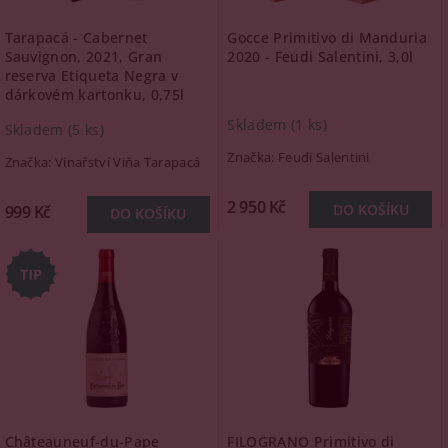
Tarapacá - Cabernet
Gocce Primitivo di Manduria
Sauvignon, 2021, Gran
2020 - Feudi Salentini, 3,0l
reserva Etiqueta Negra v
dárkovém kartonku, 0,75l
Skladem
(1 ks)
Skladem
(5 ks)
Značka:
Feudi Salentini
Značka:
Vinařství Viňa Tarapacá
2 950 Kč
999 Kč
Châteauneuf-du-Pape
FILOGRANO Primitivo di