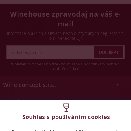
Winehouse zpravodaj na váš e-
mail
Informace o akcích a slevách nebo o chystaných degustacích.
To si nenechte ujít.
Přihlášením odběru novinek souhlasíte s podmínkami ochrany
osobních údajů
Wine concept s.r.o.
Legislativa
Zákaz prodeje alkoholických nápojů osobám
Souhlas s používáním cookies
mladších 18 let.