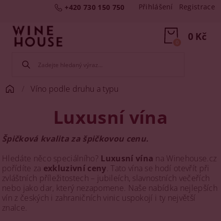
Přihlášení
Registrace
+420 730 150 750
0 Kč
0
Víno podle druhu a typu
Luxusní vína
Špičková kvalita za špičkovou cenu.
Hledáte něco speciálního?
Luxusní vína
na Winehouse.cz
pořídíte za
exkluzivní ceny
. Tato vína se hodí otevřít při
zvláštních příležitostech – jubileích, slavnostních večeřích
nebo jako dar, který nezapomene. Naše nabídka nejlepších
vín z českých i zahraničních vinic uspokojí i ty největší
znalce.