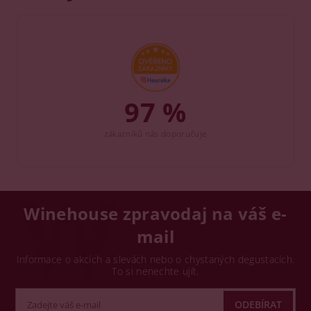
97 %
zákazníků nás doporučuje
Winehouse zpravodaj na váš e-
mail
Informace o akcích a slevách nebo o chystaných degustacích.
To si nenechte ujít.