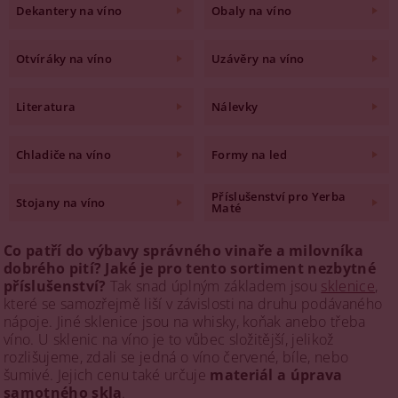
Dekantery na víno
Obaly na víno
Otvíráky na víno
Uzávěry na víno
Literatura
Nálevky
Chladiče na víno
Formy na led
Příslušenství pro Yerba
Stojany na víno
Maté
Co patří do výbavy správného vinaře a milovníka
dobrého pití? Jaké je pro tento sortiment nezbytné
příslušenství?
Tak snad úplným základem jsou
sklenice
,
které se samozřejmě liší v závislosti na druhu podávaného
nápoje. Jiné sklenice jsou na whisky, koňak anebo třeba
víno. U sklenic na víno je to vůbec složitější, jelikož
rozlišujeme, zdali se jedná o víno červené, bíle, nebo
šumivé. Jejich cenu také určuje
materiál a úprava
samotného skla
.