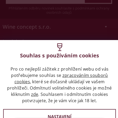
Přihlášením odběru novinek souhlasíte s podmínkami ochrany
osobních údajů
Wine concept s.r.o.
Legislativa
Zákaz prodeje alkoholických nápojů osobám
Souhlas s používáním cookies
mladších 18 let.
Pro co nejlepší zážitek z prohlížení webu od vás
Naše služby
potřebujeme souhlas se
zpracováním souborů
cookies
, které se dočasně ukládají ve vašem
prohlížeči. Odmítnutí volitelného cookies je možné
Vše o nákupu
kliknutím
zde
. Souhlasem i odmítnutím cookies
potvrzujete, že je vám více jak 18 let.
2017 - 2026 © winehouse.cz, všechna práva vyhrazena
NASTAVENÍ