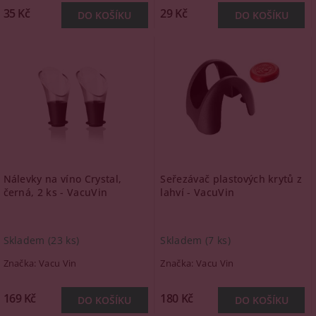
35 Kč
29 Kč
Nálevky na víno Crystal,
Seřezávač plastových krytů z
černá, 2 ks - VacuVin
lahví - VacuVin
Skladem
(23 ks)
Skladem
(7 ks)
Značka:
Vacu Vin
Značka:
Vacu Vin
169 Kč
180 Kč