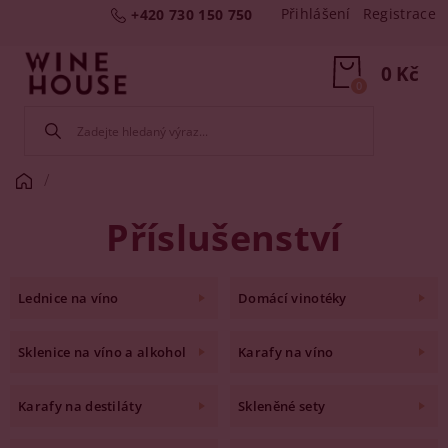
Přihlášení
Registrace
+420 730 150 750
0 Kč
0
Příslušenství
Lednice na víno
Domácí vinotéky
Sklenice na víno a alkohol
Karafy na víno
Karafy na destiláty
Skleněné sety