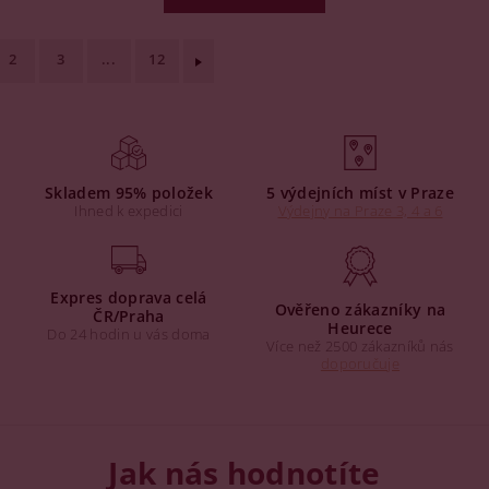
2
3
...
12
Skladem 95% položek
5 výdejních míst v Praze
Ihned k expedici
Výdejny na Praze 3, 4 a 6
Expres doprava celá
Ověřeno zákazníky na
ČR/Praha
Heurece
Do 24 hodin u vás doma
Více než 2500 zákazníků nás
doporučuje
Jak nás hodnotíte