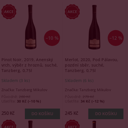
–10 %
–12 %
Pinot Noir, 2019, Anenský
Merlot, 2020, Pod Pálavou,
vrch, výběr z hroznů, suché,
pozdní sběr, suché,
Tanzberg, 0,75l
Tanzberg, 0,75l
Skladem
(3 ks)
Skladem
(6 ks)
Značka:
Tanzberg Mikulov
Značka:
Tanzberg Mikulov
Původně:
280 Kč
Původně:
279 Kč
Ušetříte
:
30 Kč (–10 %)
Ušetříte
:
34 Kč (–12 %)
250 Kč
245 Kč