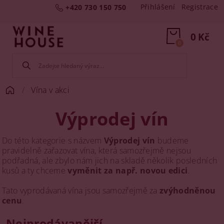
Přihlášení
Registrace
+420 730 150 750
0 Kč
0
Vína v akci
Výprodej vín
Do této kategorie s názvem
Výprodej vín
budeme
pravidelně zařazovat vína, která samozřejmě nejsou
podřadná, ale zbylo nám jich na skladě několik posledních
kusů a ty chceme
vyměnit za např. novou edici
.
Tato vyprodávaná vína jsou samozřejmě za
zvýhodněnou
cenu
.
Nejprodávanější