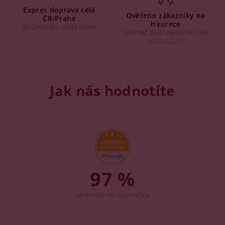
Expres doprava celá
Ověřeno zákazníky na
ČR/Praha
Heurece
Do 24 hodin u vás doma
Více než 2500 zákazníků nás
doporučuje
Jak nás hodnotíte
97 %
zákazníků nás doporučuje