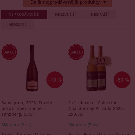
Další nejprodávanější produkty
NEJPRODÁVANĚJŠÍ
NEJLEVNĚJŠÍ
NEJDRAŽŠÍ
ABECEDNĚ
–10 %
–50 %
Sauvignon, 2023, Turold,
1+1 zdarma - Colección
pozdní sběr, suché,
Chardonnay Privada 2022,
Tanzberg, 0,75l
2x0,75l
Skladem
(2 ks)
Skladem
(5 ks)
Značka:
Tanzberg Mikulov
Značka:
Bodega Navarro Correas