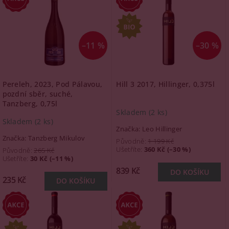
–11 %
–30 %
Pereleh, 2023, Pod Pálavou,
Hill 3 2017, Hillinger, 0,375l
pozdní sběr, suché,
Tanzberg, 0,75l
Skladem
(2 ks)
Skladem
(2 ks)
Značka:
Leo Hillinger
Značka:
Tanzberg Mikulov
Původně:
1 199 Kč
Ušetříte
:
360 Kč (–30 %)
Původně:
265 Kč
Ušetříte
:
30 Kč (–11 %)
839 Kč
235 Kč