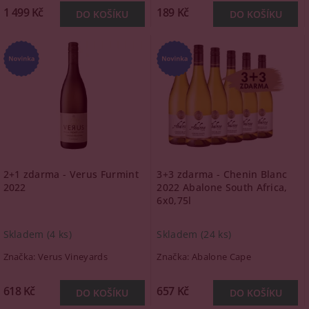
1 499 Kč
189 Kč
2+1 zdarma - Verus Furmint
3+3 zdarma - Chenin Blanc
2022
2022 Abalone South Africa,
6x0,75l
Skladem
(4 ks)
Skladem
(24 ks)
Značka:
Verus Vineyards
Značka:
Abalone Cape
618 Kč
657 Kč