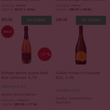
Původně:
285 Kč
Původně:
598 Kč
Ušetříte
:
30 Kč (–10 %)
Ušetříte
:
299 Kč (–50 %)
255 Kč
299 Kč
–11 %
Richard Bavion Grand Rosé
Scalini Prosecco Frizzante
Brut Luminous, 0,75l
DOC, 0,75l
Skladem
(5 ks)
Skladem
(3 ks)
Značka:
Richard Bavion
Značka:
Contarini Vini e
Původně:
1 699 Kč
Spumanti
Ušetříte
:
200 Kč (–11 %)