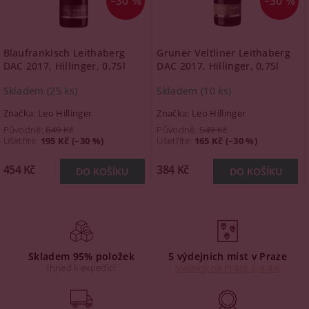
–30 %
–30 %
Blaufrankisch Leithaberg
Gruner Veltliner Leithaberg
DAC 2017, Hillinger, 0,75l
DAC 2017, Hillinger, 0,75l
Skladem
(25 ks)
Skladem
(10 ks)
Značka:
Leo Hillinger
Značka:
Leo Hillinger
Původně:
649 Kč
Původně:
549 Kč
Ušetříte
:
195 Kč (–30 %)
Ušetříte
:
165 Kč (–30 %)
454 Kč
384 Kč
Skladem 95% položek
5 výdejních míst v Praze
Ihned k expedici
Výdejny na Praze 3, 4 a 6