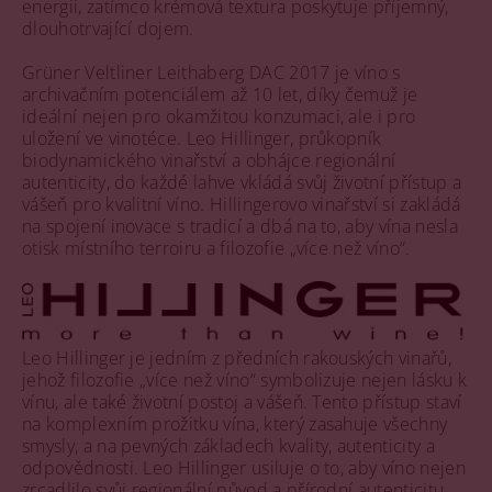
energii, zatímco krémová textura poskytuje příjemný,
dlouhotrvající dojem.
Grüner Veltliner Leithaberg DAC 2017 je víno s
archivačním potenciálem až 10 let, díky čemuž je
ideální nejen pro okamžitou konzumaci, ale i pro
uložení ve vinotéce. Leo Hillinger, průkopník
biodynamického vinařství a obhájce regionální
autenticity, do každé lahve vkládá svůj životní přístup a
vášeň pro kvalitní víno. Hillingerovo vinařství si zakládá
na spojení inovace s tradicí a dbá na to, aby vína nesla
otisk místního terroiru a filozofie „více než víno“.
Leo Hillinger je jedním z předních rakouských vinařů,
jehož filozofie „více než víno“ symbolizuje nejen lásku k
vínu, ale také životní postoj a vášeň. Tento přístup staví
na komplexním prožitku vína, který zasahuje všechny
smysly, a na pevných základech kvality, autenticity a
odpovědnosti. Leo Hillinger usiluje o to, aby víno nejen
zrcadlilo svůj regionální původ a přírodní autenticitu,