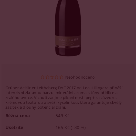
Neohodnoceno
Grüner Veltliner Leithaberg DAC 2017 od Lea Hillingera přináší
intenzivní zlatavou barvu, minerální aroma s tóny břidlice a
zralého ovoce. V chuti zaujme pikantností pepře a zázvoru,
krémovou texturou a svěží kyselinkou, která garantuje skvělý
zážitek a dlouhý potenciál zrání.
Běžná cena
549 Kč
Ušetříte
165 Kč
(–30 %)