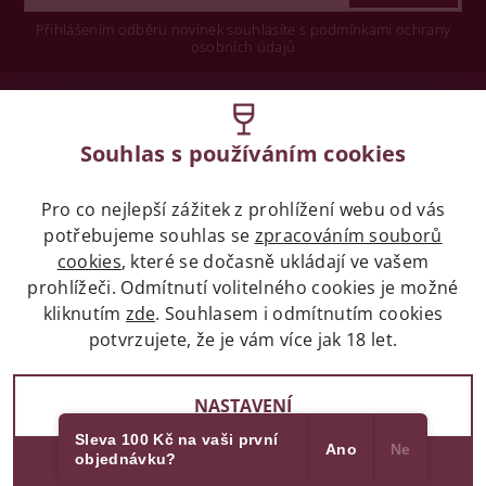
Přihlášením odběru novinek souhlasíte s podmínkami ochrany
osobních údajů
Wine concept s.r.o.
Souhlas s používáním cookies
Legislativa
Pro co nejlepší zážitek z prohlížení webu od vás
Zákaz prodeje alkoholických nápojů osobám
potřebujeme souhlas se
zpracováním souborů
mladších 18 let.
cookies
, které se dočasně ukládají ve vašem
prohlížeči. Odmítnutí volitelného cookies je možné
Naše služby
kliknutím
zde
. Souhlasem i odmítnutím cookies
potvrzujete, že je vám více jak 18 let.
Vše o nákupu
NASTAVENÍ
Sleva 100 Kč na vaši první
Ano
Ne
objednávku?
SOUHLASÍM
2017 - 2026 © winehouse.cz, všechna práva vyhrazena
Partneři
Vytvořil Shoptet