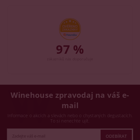
97 %
zákazníků nás doporučuje
Winehouse zpravodaj na váš e-
mail
Informace o akcích a slevách nebo o chystaných degustacích.
To si nenechte ujít.