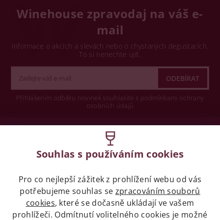
Winehouse zpravodaj na váš e-
mail
Informace o akcích a slevách nebo o chystaných degustacích.
To si nenechte ujít.
Přihlášením odběru novinek souhlasíte s podmínkami ochrany
osobních údajů
Wine concept s.r.o.
Souhlas s používáním cookies
Legislativa
Pro co nejlepší zážitek z prohlížení webu od vás
Zákaz prodeje alkoholických nápojů osobám
potřebujeme souhlas se
zpracováním souborů
mladších 18 let.
cookies
, které se dočasně ukládají ve vašem
prohlížeči. Odmítnutí volitelného cookies je možné