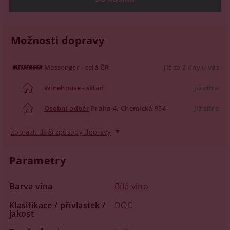
Možnosti dopravy
Messenger - celá ČR
již za 2 dny u vás
Winehouse - sklad
již zítra
Osobní odběr
Praha 4, Chemická 954
již zítra
Zobrazit další způsoby dopravy
Parametry
Barva vína
Bílé víno
Klasifikace / přívlastek /
DOC
jakost