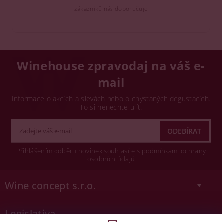
zákazníků nás doporučuje
Winehouse zpravodaj na váš e-
mail
Informace o akcích a slevách nebo o chystaných degustacích.
To si nenechte ujít.
Přihlášením odběru novinek souhlasíte s podmínkami ochrany
osobních údajů
Wine concept s.r.o.
Legislativa