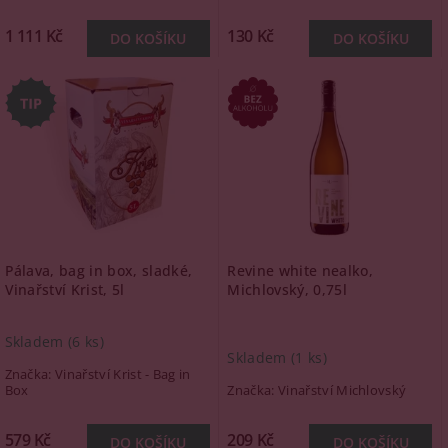
1 111 Kč
130 Kč
Pálava, bag in box, sladké,
Revine white nealko,
Vinařství Krist, 5l
Michlovský, 0,75l
Skladem
(6 ks)
Skladem
(1 ks)
Značka:
Vinařství Krist - Bag in
Box
Značka:
Vinařství Michlovský
579 Kč
209 Kč