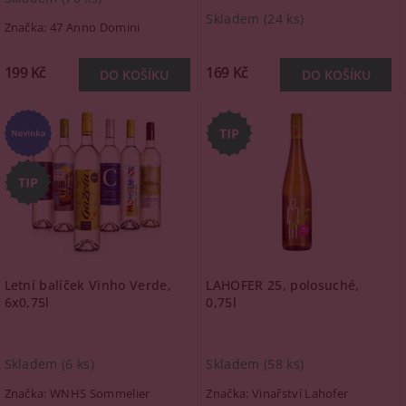
Skladem
(24 ks)
Značka:
47 Anno Domini
199 Kč
169 Kč
Letní balíček Vinho Verde,
LAHOFER 25, polosuché,
6x0,75l
0,75l
Skladem
(6 ks)
Skladem
(58 ks)
Značka:
WNHS Sommelier
Značka:
Vinařství Lahofer