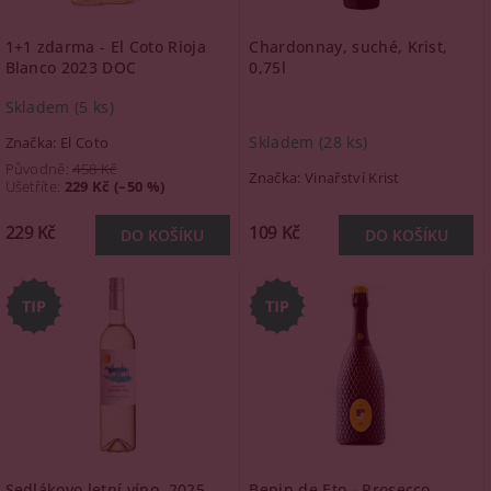
1+1 zdarma - El Coto Rioja
Chardonnay, suché, Krist,
Blanco 2023 DOC
0,75l
Skladem
(5 ks)
Skladem
(28 ks)
Značka:
El Coto
Původně:
458 Kč
Značka:
Vinařství Krist
Ušetříte
:
229 Kč (–50 %)
229 Kč
109 Kč
Sedlákovo letní víno, 2025,
Bepin de Eto - Prosecco