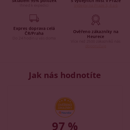
Skladem 95% položek
5 výdejních míst v Praze
Ihned k expedici
Výdejny na Praze 3, 4 a 6
Expres doprava celá
Ověřeno zákazníky na
ČR/Praha
Heurece
Do 24 hodin u vás doma
Více než 2500 zákazníků nás
doporučuje
Jak nás hodnotíte
97 %