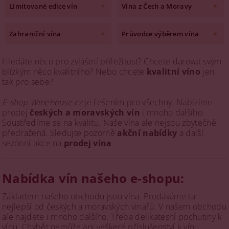
Limitované edice vín
Vína z Čech a Moravy
Zahraniční vína
Průvodce výběrem vína
Hledáte něco pro zvláštní příležitost? Chcete darovat svým
blízkým něco kvalitního? Nebo chcete
kvalitní víno
jen
tak pro sebe?
E-shop Winehouse.cz
je řešením pro všechny. Nabízíme
prodej
českých a moravských vín
i mnoho dalšího.
Soustředíme se na kvalitu. Naše vína ale nejsou zbytečně
předražená. Sledujte pozorně
akční nabídky
a další
sezónní akce na
prodej vína
.
Nabídka vín našeho e-shopu:
Základem našeho obchodu jsou vína. Prodáváme ta
nejlepší od českých a moravských vinařů. V našem obchodu
ale najdete i mnoho dalšího. Třeba delikatesní pochutiny k
vínu. Chybět nemůže ani veškeré příslušenství k vínu.