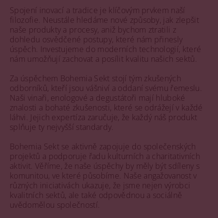
Spojení inovací a tradice je klíčovým prvkem naší
filozofie. Neustále hledáme nové způsoby, jak zlepšit
naše produkty a procesy, aniž bychom ztratili z
dohledu osvědčené postupy, které nám přinesly
úspěch. Investujeme do moderních technologií, které
nám umožňují zachovat a posílit kvalitu našich sektů.
Za úspěchem Bohemia Sekt stojí tým zkušených
odborníků, kteří jsou vášniví a oddaní svému řemeslu.
Naši vinaři, enologové a degustátoři mají hluboké
znalosti a bohaté zkušenosti, které se odrážejí v každé
láhvi. Jejich expertíza zaručuje, že každý náš produkt
splňuje ty nejvyšší standardy.
Bohemia Sekt se aktivně zapojuje do společenských
projektů a podporuje řadu kulturních a charitativních
aktivit. Věříme, že naše úspěchy by měly být sdíleny s
komunitou, ve které působíme. Naše angažovanost v
různých iniciativách ukazuje, že jsme nejen výrobci
kvalitních sektů, ale také odpovědnou a sociálně
uvědomělou společností.