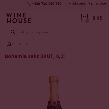
Přihlášení
Registrace
+420 730 150 750
0 Kč
0
Víno
Bohemia sekt BRUT, 0,2l