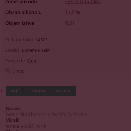
Země původu
Česká republika
Obsah alkoholu
11,5 %
Objem lahve
0,2 l
Kód produktu
64505
Značka
Bohemia Sekt
Kategorie
Víno
Dotaz
POPIS
ZNAČKA
DISKUZE
Barva:
světle žlutá barva s bohatým perlením
Vůně:
jemná a svěží vůně