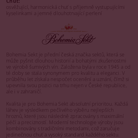
Chuť:
osvěžující, harmonická chuť s příjemně vystupujícími
kyselinkami a jemné dlouhotrvající perlení
Bohemia Sekt je přední česká značka sektů, která se
může pyšnit dlouhou historií a bohatými zkušenostmi
ve výrobě šumivých vín. Založena byla v roce 1945 a od
té doby se stala synonymem pro kvalitu a eleganci. V
průběhu let získala nespočet ocenění a uznání, čímž si
upevnila svou pozici na trhu nejen v České republice,
ale i v zahraničí.
Kvalita je pro Bohemia Sekt absolutní prioritou. Každá
láhev je výsledkem pečlivého výběru nejlepších
hroznů, které jsou následně zpracovány s maximální
péčí a precizností. Moderní technologie výroby jsou
kombinovány s tradičními metodami, což zaručuje
jedinečnou chuť a vysoký standard každého sektu.