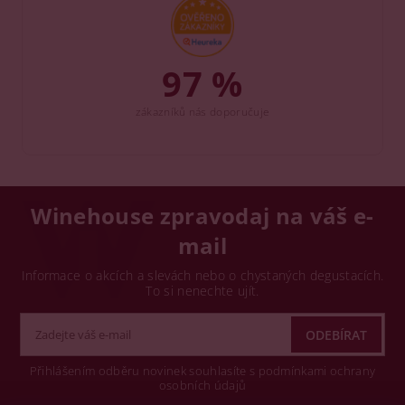
97 %
zákazníků nás doporučuje
Winehouse zpravodaj na váš e-
mail
Informace o akcích a slevách nebo o chystaných degustacích.
To si nenechte ujít.
Přihlášením odběru novinek souhlasíte s podmínkami ochrany
osobních údajů