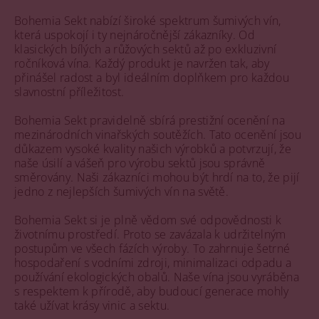
Bohemia Sekt nabízí široké spektrum šumivých vín,
která uspokojí i ty nejnáročnější zákazníky. Od
klasických bílých a růžových sektů až po exkluzivní
ročníková vína. Každý produkt je navržen tak, aby
přinášel radost a byl ideálním doplňkem pro každou
slavnostní příležitost.
Bohemia Sekt pravidelně sbírá prestižní ocenění na
mezinárodních vinařských soutěžích. Tato ocenění jsou
důkazem vysoké kvality našich výrobků a potvrzují, že
naše úsilí a vášeň pro výrobu sektů jsou správně
směrovány. Naši zákazníci mohou být hrdí na to, že pijí
jedno z nejlepších šumivých vín na světě.
Bohemia Sekt si je plně vědom své odpovědnosti k
životnímu prostředí. Proto se zavázala k udržitelným
postupům ve všech fázích výroby. To zahrnuje šetrné
hospodaření s vodními zdroji, minimalizaci odpadu a
používání ekologických obalů. Naše vína jsou vyráběna
s respektem k přírodě, aby budoucí generace mohly
také užívat krásy vinic a sektu.