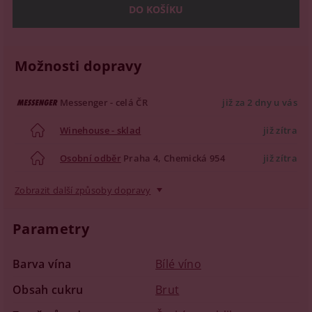
Možnosti dopravy
Messenger - celá ČR
již za 2 dny u vás
Winehouse - sklad
již zítra
Osobní odběr
Praha 4, Chemická 954
již zítra
Zobrazit další způsoby dopravy
Parametry
Barva vína
Bílé víno
Obsah cukru
Brut