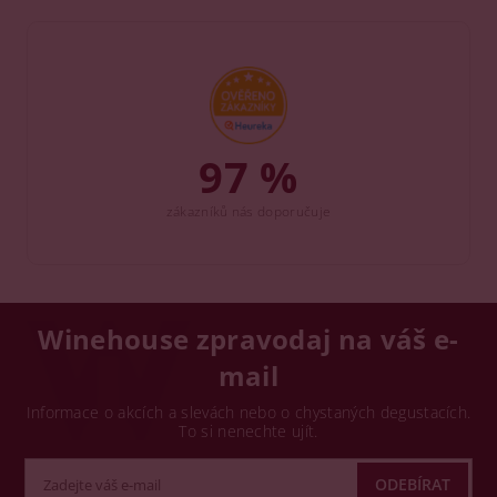
97 %
zákazníků nás doporučuje
Winehouse zpravodaj na váš e-
mail
Informace o akcích a slevách nebo o chystaných degustacích.
To si nenechte ujít.