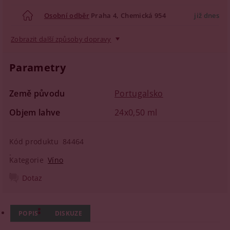
Osobní odběr
Praha 4, Chemická 954
již dnes
Zobrazit další způsoby dopravy
Parametry
Země původu
Portugalsko
Objem lahve
24x0,50 ml
Kód produktu
84464
Kategorie
Víno
Dotaz
POPIS
DISKUZE