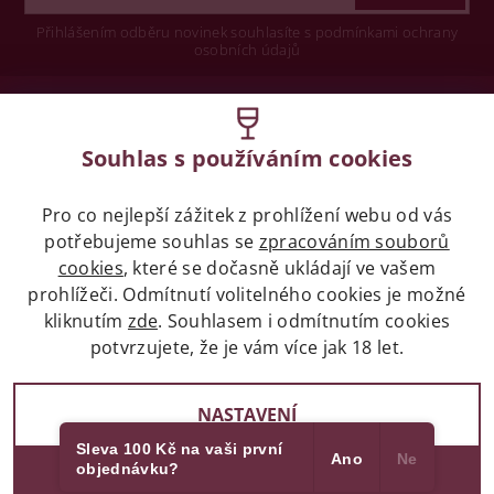
Přihlášením odběru novinek souhlasíte s podmínkami ochrany
osobních údajů
Wine concept s.r.o.
Souhlas s používáním cookies
Legislativa
Pro co nejlepší zážitek z prohlížení webu od vás
Zákaz prodeje alkoholických nápojů osobám
mladších 18 let.
potřebujeme souhlas se
zpracováním souborů
cookies
, které se dočasně ukládají ve vašem
prohlížeči. Odmítnutí volitelného cookies je možné
Naše služby
kliknutím
zde
. Souhlasem i odmítnutím cookies
potvrzujete, že je vám více jak 18 let.
Vše o nákupu
NASTAVENÍ
Sleva 100 Kč na vaši první
Ano
Ne
objednávku?
2017 - 2026 © winehouse.cz, všechna práva vyhrazena
SOUHLASÍM
Partneři
Vytvořil Shoptet