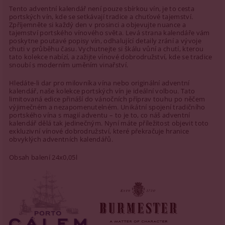
Tento adventní kalendář není pouze sbírkou vín, je to cesta
portských vín, kde se setkávají tradice a chuťové tajemství.
Zpříjemněte si každý den v prosinci a objevujte nuance a
tajemství portského vínového světa. Levá strana kalendáře vám
poskytne poutavé popisy vín, odhalující detaily zrání a vývoje
chuti v průběhu času. Vychutnejte si škálu vůní a chutí, kterou
tato kolekce nabízí, a zažijte vínové dobrodružství, kde se tradice
snoubí s moderním uměním vinařství.
Hledáte-li dar pro milovníka vína nebo originální adventní
kalendář, naše kolekce portských vín je ideální volbou. Tato
limitovaná edice přináší do vánočních příprav touhu po něčem
výjimečném a nezapomenutelném. Unikátní spojení tradičního
portského vína s magií adventu – to je to, co náš adventní
kalendář dělá tak jedinečným. Nyní máte příležitost objevit toto
exkluzivní vínové dobrodružství, které překračuje hranice
obvyklých adventních kalendářů.
Obsah balení 24x0,05l