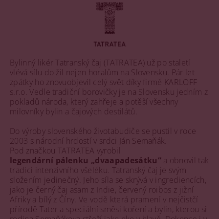
Bylinný likér Tatranský čaj (TATRATEA) už po staletí
vlévá sílu do žil nejen horalům na Slovensku. Pár let
zpátky ho znovuobjevil celý svět díky firmě KARLOFF
s.r.o. Vedle tradiční borovičky je na Slovensku jedním z
pokladů národa, který zahřeje a potěší všechny
milovníky bylin a čajových destilátů.
Do výroby slovenského životabudiče se pustil v roce
2003 s národní hrdostí v srdci Ján Semaňák.
Pod značkou TATRATEA vyrobil
legendární pálenku „dvaapadesátku“
a obnovil tak
tradici intenzivního všeléku. Tatranský čaj je svým
složením jedinečný. Jeho síla se skrývá v ingrediencích,
jako je černý čaj asam z Indie, červený roibos z jižní
Afriky a bílý z Číny. Ve vodě která pramení v nejčistčí
přírodě Tater a speciální směsi koření a bylin, kterou si