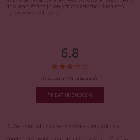
rodina Semaňákova střeží jako oko v hlavě. Dokonce i v
destilérce Karloff je jen pár zaměstnanců, kteří toto
tajemství opravdu znají.
6.8
Hodnotilo 145 zákazníků
PŘIDAT HODNOCENÍ
Buďte první, kdo napíše příspěvek k této položce.
Pouze registrovaní uživatelé mohou vkládat příspěvky.