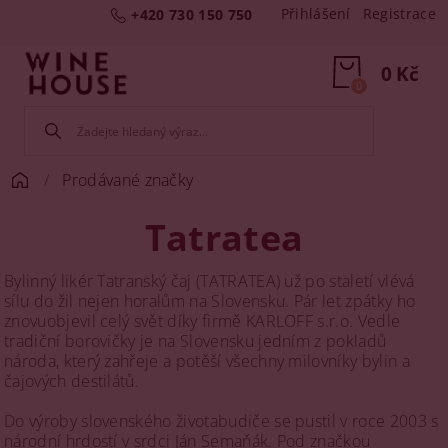
Přihlášení
Registrace
+420 730 150 750
0 Kč
0
Prodávané značky
Tatratea
Bylinný likér Tatranský čaj (TATRATEA) už po staletí vlévá
sílu do žil nejen horalům na Slovensku. Pár let zpátky ho
znovuobjevil celý svět díky firmě KARLOFF s.r.o. Vedle
tradiční borovičky je na Slovensku jedním z pokladů
národa, který zahřeje a potěší všechny milovníky bylin a
čajových destilátů.
Do výroby slovenského životabudiče se pustil v roce 2003 s
národní hrdostí v srdci Ján Semaňák. Pod značkou