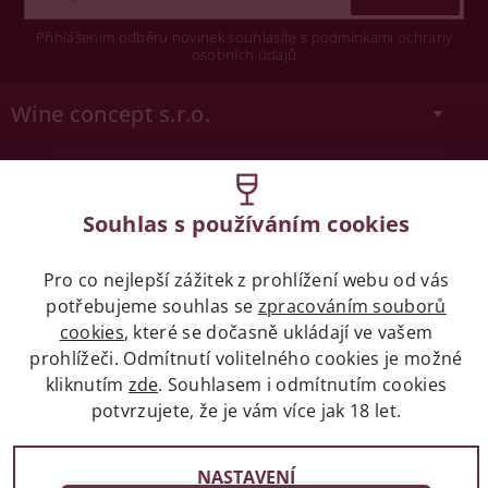
Přihlášením odběru novinek souhlasíte s podmínkami ochrany
osobních údajů
Wine concept s.r.o.
Legislativa
Souhlas s používáním cookies
Zákaz prodeje alkoholických nápojů osobám
mladších 18 let.
Pro co nejlepší zážitek z prohlížení webu od vás
potřebujeme souhlas se
zpracováním souborů
Naše služby
cookies
, které se dočasně ukládají ve vašem
prohlížeči. Odmítnutí volitelného cookies je možné
Vše o nákupu
kliknutím
zde
. Souhlasem i odmítnutím cookies
potvrzujete, že je vám více jak 18 let.
2017 - 2026 © winehouse.cz, všechna práva vyhrazena
NASTAVENÍ