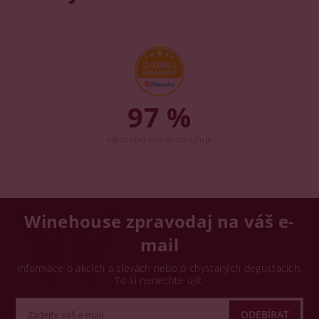
97 %
zákazníků nás doporučuje
Winehouse zpravodaj na váš e-
mail
Informace o akcích a slevách nebo o chystaných degustacích.
To si nenechte ujít.