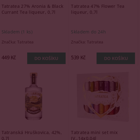
Tatratea 27% Aronia & Black
Tatratea 47% Flower Tea
Currant Tea liqueur, 0,7l
liqueur, 0,7l
Skladem
(1 ks)
Skladem do 24h
Značka:
Tatratea
Značka:
Tatratea
449 Kč
539 Kč
Tatranská Hruškovica, 42%,
Tatratea mini set mix
0,7l
IV.,14x0,04l