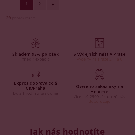
1
2
29
položek celkem
Skladem 95% položek
5 výdejních míst v Praze
Ihned k expedici
Výdejny na Praze 3, 4 a 6
Expres doprava celá
Ověřeno zákazníky na
ČR/Praha
Heurece
Do 24 hodin u vás doma
Více než 2500 zákazníků nás
doporučuje
Jak nás hodnotíte