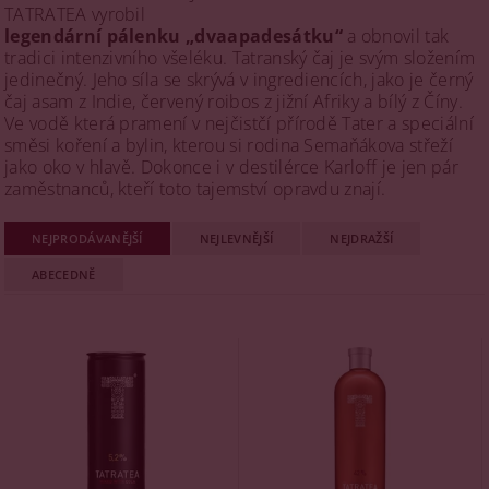
TATRATEA vyrobil
legendární pálenku „dvaapadesátku“
a obnovil tak
tradici intenzivního všeléku. Tatranský čaj je svým složením
jedinečný. Jeho síla se skrývá v ingrediencích, jako je černý
čaj asam z Indie, červený roibos z jižní Afriky a bílý z Číny.
Ve vodě která pramení v nejčistčí přírodě Tater a speciální
směsi koření a bylin, kterou si rodina Semaňákova střeží
jako oko v hlavě. Dokonce i v destilérce Karloff je jen pár
zaměstnanců, kteří toto tajemství opravdu znají.
NEJPRODÁVANĚJŠÍ
NEJLEVNĚJŠÍ
NEJDRAŽŠÍ
ABECEDNĚ