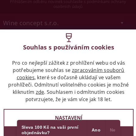
Přihlášením odběru novinek souhlasíte s podmínkami ochrany
osobních údajů
Wine concept s.r.o.
Legislativa
Souhlas s používáním cookies
Zákaz prodeje alkoholických nápojů osobám
mladších 18 let.
Pro co nejlepší zážitek z prohlížení webu od vás
potřebujeme souhlas se
zpracováním souborů
Naše služby
cookies
, které se dočasně ukládají ve vašem
prohlížeči. Odmítnutí volitelného cookies je možné
kliknutím
zde
. Souhlasem i odmítnutím cookies
Vše o nákupu
potvrzujete, že je vám více jak 18 let.
NASTAVENÍ
2017 - 2026 © winehouse.cz, všechna práva vyhrazena
Sleva 100 Kč na vaši první
Partneři
Vytvořil Shoptet
Ano
Ne
objednávku?
SOUHLASÍM