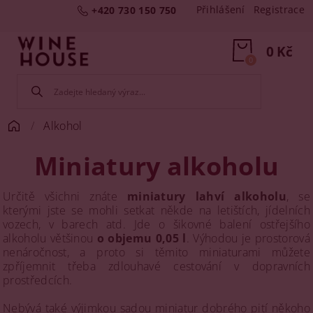
Přihlášení
Registrace
+420 730 150 750
0 Kč
0
Alkohol
Miniatury alkoholu
Určitě všichni znáte
miniatury lahví alkoholu
, se
kterými jste se mohli setkat někde na letištích, jídelních
vozech, v barech atd. Jde o šikovné balení ostřejšího
alkoholu většinou
o objemu 0,05 l
. Výhodou je prostorová
nenáročnost, a proto si těmito miniaturami můžete
zpříjemnit třeba zdlouhavé cestování v dopravních
prostředcích.
Nebývá také výjimkou sadou miniatur dobrého pití někoho