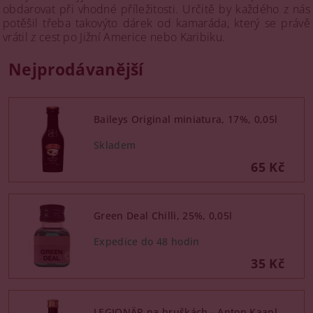
obdarovat při vhodné příležitosti. Určitě by každého z nás
potěšil třeba takovýto dárek od kamaráda, který se právě
vrátil z cest po Jižní Americe nebo Karibiku.
Nejprodávanější
Baileys Original miniatura, 17%, 0,05l
65 Kč
Green Deal Chilli, 25%, 0,05l
35 Kč
LEGIONÄR na hruškách - Anton Kaapl,