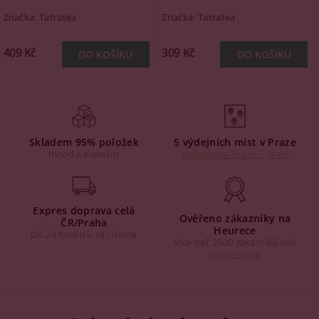
Značka:
Tatratea
Značka:
Tatratea
409 Kč
309 Kč
Skladem 95% položek
5 výdejních míst v Praze
Ihned k expedici
Výdejny na Praze 3, 4 a 6
Expres doprava celá
Ověřeno zákazníky na
ČR/Praha
Heurece
Do 24 hodin u vás doma
Více než 2500 zákazníků nás
doporučuje