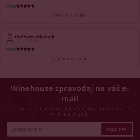
100%
Jsem spokojen.
Ověřený zákazník
3. 8. 2026
100%
byl jsem spokojen
Winehouse zpravodaj na váš e-
mail
Informace o akcích a slevách nebo o chystaných degustacích.
To si nenechte ujít.