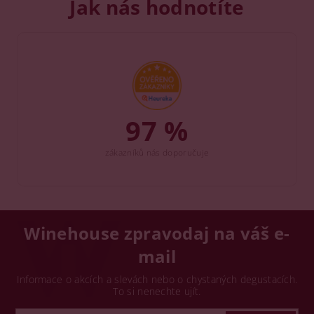
Jak nás hodnotíte
97 %
zákazníků nás doporučuje
Winehouse zpravodaj na váš e-
mail
Informace o akcích a slevách nebo o chystaných degustacích.
To si nenechte ujít.