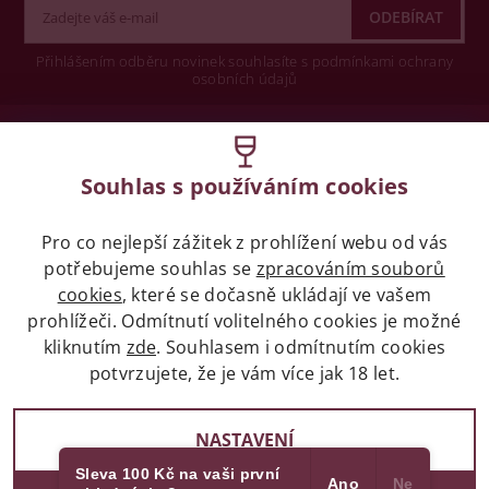
Přihlášením odběru novinek souhlasíte s podmínkami ochrany
osobních údajů
Wine concept s.r.o.
Souhlas s používáním cookies
Legislativa
Pro co nejlepší zážitek z prohlížení webu od vás
Zákaz prodeje alkoholických nápojů osobám
mladších 18 let.
potřebujeme souhlas se
zpracováním souborů
cookies
, které se dočasně ukládají ve vašem
prohlížeči. Odmítnutí volitelného cookies je možné
Naše služby
kliknutím
zde
. Souhlasem i odmítnutím cookies
potvrzujete, že je vám více jak 18 let.
Vše o nákupu
NASTAVENÍ
Sleva 100 Kč na vaši první
Ano
Ne