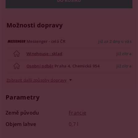
Možnosti dopravy
Messenger - celá ČR
již za 2 dny u vás
Winehouse - sklad
již zítra
Osobní odběr
Praha 4, Chemická 954
již zítra
Zobrazit další způsoby dopravy
Parametry
Země původu
Francie
Objem lahve
0,7 l