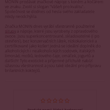
MONIN prodávat značkové nápoje s koněm a kočárem
ve znaku. Zvolil si slogan "Vášeň pro kvalitu".
Společnost se dodnes od hesla svého zakladatele
nikdy neodchýlila.
Značka MONIN dnes vyrábí všestranně použitelné
sirupy
a nápoje, které jsou vyrobeny z opravdového
ovoce. Jsou superkoncentrované, skladovatelné (i po
otevření), bez konzervačních látek, nízkokalorické a
certifikované jako košer! Jedná se ideální doplněk do
alkoholických i nealkoholických sodovek, italských
limonád, moštů, ledového čaje, omáček, jogurtů a
dalších! Tyto exotické a příjemné příchutě nabízí
úžasnou všestrannost a jsou také ideální pro přípravu
brilantních koktejlů.
Produkt nemá žádná hodnocení