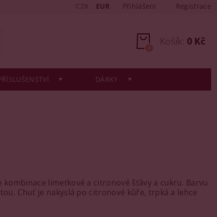
CZK
EUR
Přihlášení
Registrace
Košík:
0 Kč
0
PŘÍSLUŠENSTVÍ
DÁRKY
e kombinace limetkové a citronové šťávy a cukru. Barvu
tou. Chuť je nakyslá po citronové kůře, trpká a lehce