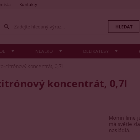
 místa
Kontakty
OL
NEALKO
DELIKATESY
o-citrónový koncentrát, 0,7l
itrónový koncentrát, 0,7l
Monin lime j
má světle zla
nasládlá.