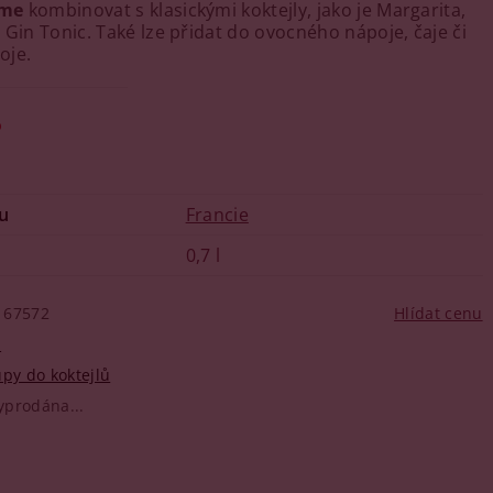
eme
kombinovat s klasickými koktejly, jako je Margarita,
 Gin Tonic. Také lze přidat do ovocného nápoje, čaje či
oje.
o
u
Francie
0,7 l
67572
Hlídat cenu
n
upy do koktejlů
yprodána...