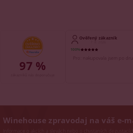
Ověřený zákazník
7. 8. 2026
100%
Pro: nakupovala jsem po dru
97 %
zákazníků nás doporučuje
Winehouse zpravodaj na váš e-m
Informace o akcích a slevách nebo o chystaných degustacích.