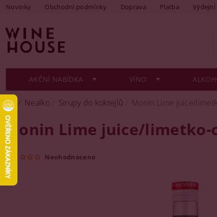
Novinky
Obchodní podmínky
Doprava
Platba
Výdejní
AKČNÍ NABÍDKA
VÍNO
ALKOH
Nealko
Sirupy do koktejlů
Monin Lime juice/limetk
Monin Lime juice/limetko-c
Neohodnoceno