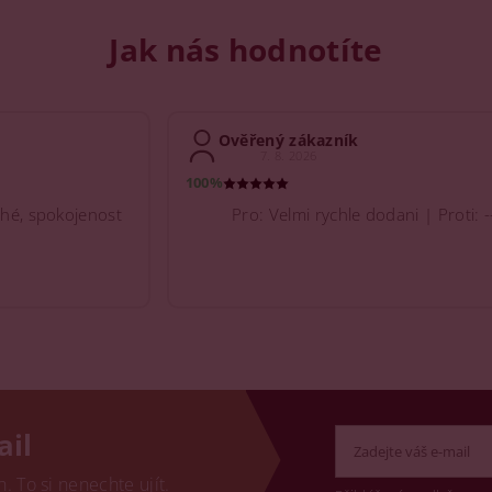
Jak nás hodnotíte
Ověřený zákazník
7. 8. 2026
100%
hé, spokojenost
Pro: Velmi rychle dodani | Proti: -
ail
 To si nenechte ujít.