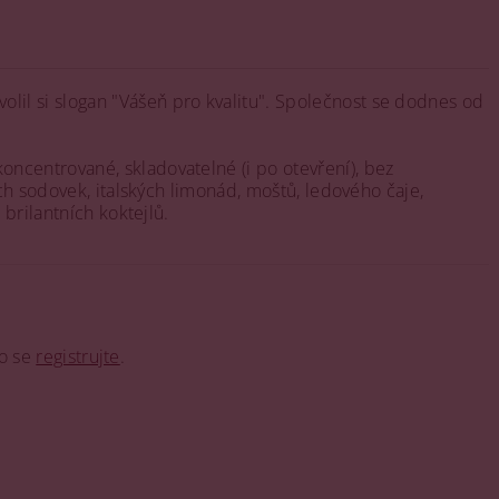
il si slogan "Vášeň pro kvalitu". Společnost se dodnes od
oncentrované, skladovatelné (i po otevření), bez
ch sodovek, italských limonád, moštů, ledového čaje,
brilantních koktejlů.
o se
registrujte
.