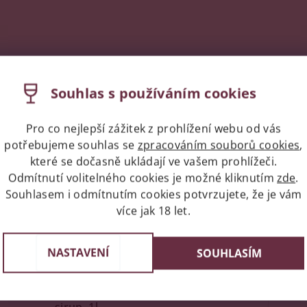
Podobné produkty
Souhlas s používáním cookies
Pro co nejlepší zážitek z prohlížení webu od vás
Kód:
19930
potřebujeme souhlas se
zpracováním souborů cookies
,
které se dočasně ukládají ve vašem prohlížeči.
Odmítnutí volitelného cookies je možné kliknutím
zde
.
Souhlasem i odmítnutím cookies potvrzujete, že je vám
více jak 18 let.
NASTAVENÍ
SOUHLASÍM
Giffard Elderflower, bezinkový