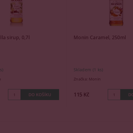
la sirup, 0,7l
Monin Caramel, 250ml
s)
Skladem
(1 ks)
n
Značka:
Monin
115 Kč