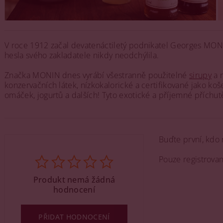
V roce 1912 začal devatenáctiletý podnikatel Georges MONI
hesla svého zakladatele nikdy neodchýlila.
Značka MONIN dnes vyrábí všestranně použitelné
sirupy
a n
konzervačních látek, nízkokalorické a certifikované jako ko
omáček, jogurtů a dalších! Tyto exotické a příjemné příchutě
Buďte první, kdo 
Pouze registrova
Produkt nemá žádná
hodnocení
PŘIDAT HODNOCENÍ