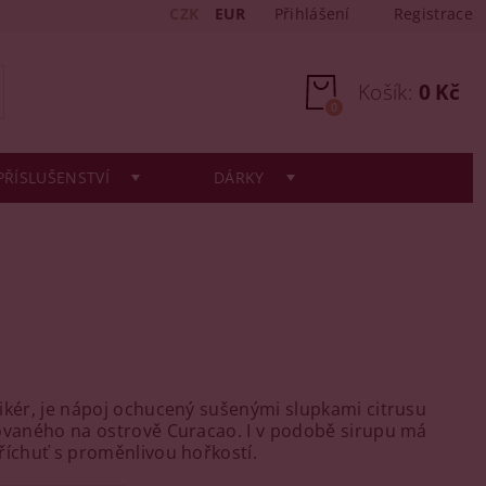
CZK
EUR
Přihlášení
Registrace
Košík:
0 Kč
0
PŘÍSLUŠENSTVÍ
DÁRKY
ikér, je nápoj ochucený sušenými slupkami citrusu
ovaného na ostrově Curacao. I v podobě sirupu má
říchuť s proměnlivou hořkostí.