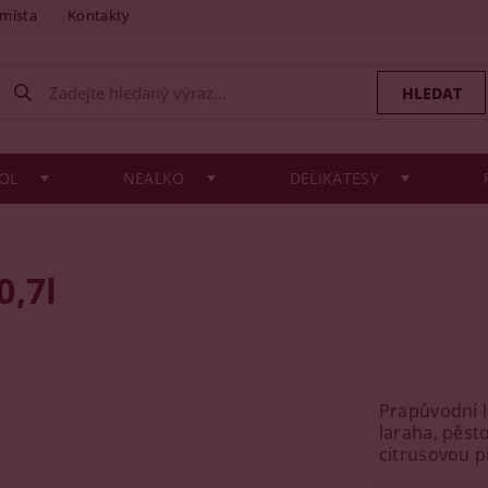
 místa
Kontakty
OL
NEALKO
DELIKATESY
0,7l
Prapůvodní l
laraha, pěst
citrusovou p