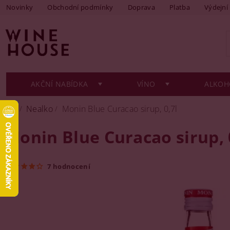
Novinky
Obchodní podmínky
Doprava
Platba
Výdejní
AKČNÍ NABÍDKA
VÍNO
ALKOH
Nealko
Monin Blue Curacao sirup, 0,7l
Monin Blue Curacao sirup, 
7 hodnocení