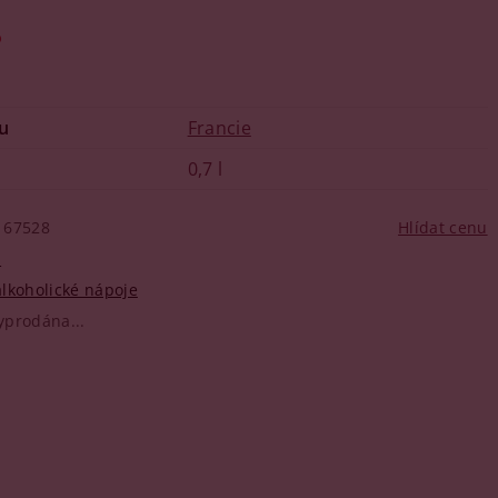
o
u
Francie
0,7 l
67528
Hlídat cenu
n
lkoholické nápoje
yprodána...