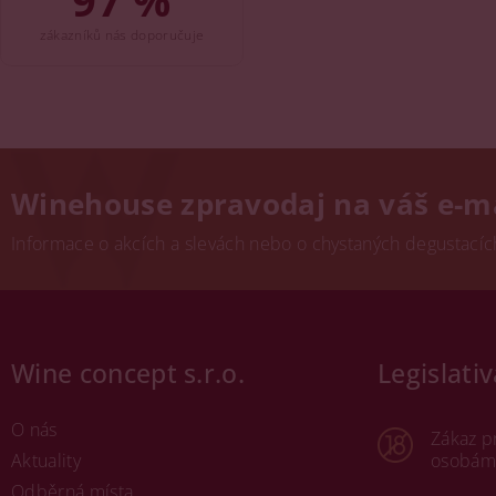
97 %
zákazníků nás doporučuje
Winehouse zpravodaj na váš e-m
Informace o akcích a slevách nebo o chystaných degustacích.
Wine concept s.r.o.
Legislativ
O nás
Zákaz p
Aktuality
osobám 
Odběrná místa