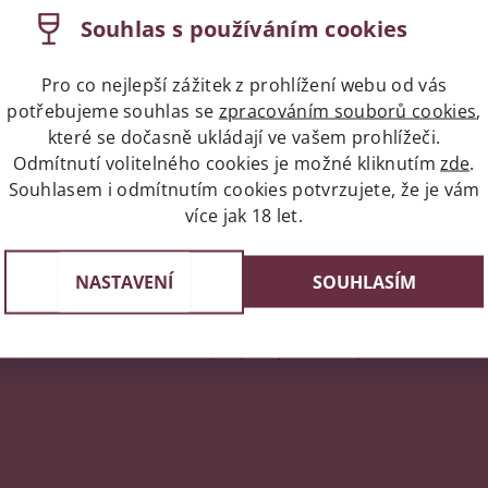
Souhlas s používáním cookies
Pro co nejlepší zážitek z prohlížení webu od vás
N prodávat značkové nápoje s koněm a kočárem ve znaku. Zvol
potřebujeme souhlas se
zpracováním souborů cookies
,
které se dočasně ukládají ve vašem prohlížeči.
Odmítnutí volitelného cookies je možné kliknutím
zde
.
ápoje, které jsou vyrobeny z opravdového ovoce. Jsou superk
šer! Jedná se ideální doplněk do alkoholických i nealkoholický
Souhlasem i odmítnutím cookies potvrzujete, že je vám
 nabízí úžasnou všestrannost a jsou také ideální pro přípravu 
více jak 18 let.
NASTAVENÍ
SOUHLASÍM
napíše příspěvek k této položce.
ní uživatelé mohou vkládat příspěvky. Prosím
přihlaste se
neb