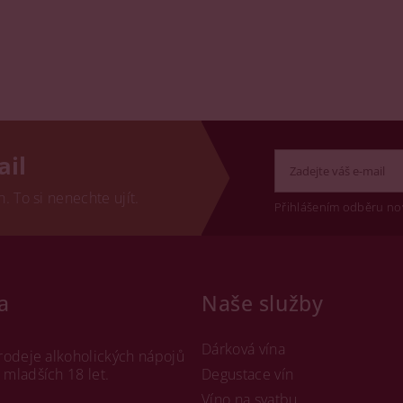
ail
 To si nenechte ujít.
Přihlášením odběru no
a
Naše služby
Dárková vína
rodeje alkoholických nápojů
mladších 18 let.
Degustace vín
Víno na svatbu