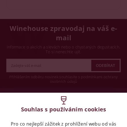
Winehouse zpravodaj na váš e-
mail
Informace o akcích a slevách nebo o chystaných degustacích.
To si nenechte ujít.
Přihlášením odběru novinek souhlasíte s podmínkami ochrany
osobních údajů
Wine concept s.r.o.
Souhlas s používáním cookies
Legislativa
Pro co nejlepší zážitek z prohlížení webu od vás
Zákaz prodeje alkoholických nápojů osobám