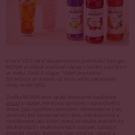
V roce 1912 začal devatenáctiletý podnikatel Georges
MONIN prodávat značkové nápoje s koněm a kočárem
ve znaku. Zvolil si slogan "Vášeň pro kvalitu".
Společnost se dodnes od hesla svého zakladatele
nikdy neodchýlila.
Značka MONIN dnes vyrábí všestranně použitelné
sirupy
a nápoje, které jsou vyrobeny z opravdového
ovoce. Jsou superkoncentrované, skladovatelné (i po
otevření), bez konzervačních látek, nízkokalorické a
certifikované jako košer! Jedná se ideální doplněk do
alkoholických i nealkoholických sodovek, italských
limonád, moštů, ledového čaje, omáček, jogurtů a