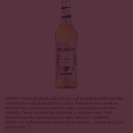
MONIN Vanilla je slazen cukralózou, což je bezkalorické sladidlo.
Cukralóza je výtažkem přímo z cukru. Nabízíme Vám sladkou
příchuť bez oné kovové pachuti, která zpravidla provází jiná
sladidla. Tento výrobek byl testován a schválen roku 1991.
Osvědčil se jako bezrizikový pro děti, těhotné i diabetiky.
Nechte se hýčkat sladkou plnou chutí vanilky.....tentokrát již bez
pocitu viny !!!!