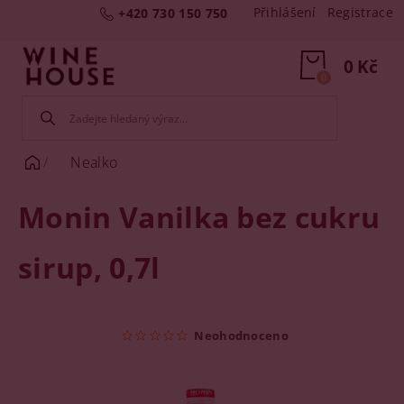
Přihlášení
Registrace
+420 730 150 750
0 Kč
0
Nealko
Monin Vanilka bez cukru
sirup, 0,7l
Neohodnoceno