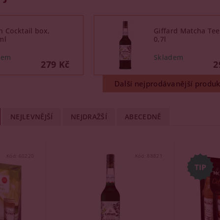
 Cocktail box,
Giffard Matcha Tee
ml
0,7l
279 Kč
2
Další nejprodávanější produk
NEJLEVNĚJŠÍ
NEJDRAŽŠÍ
ABECEDNĚ
Kód:
60220
Kód:
88821