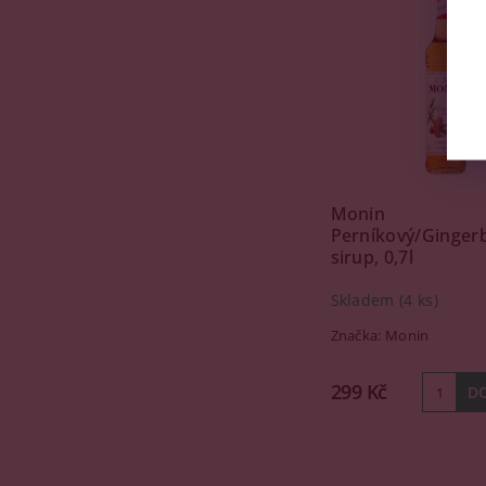
Monin
Perníkový/Ginger
sirup, 0,7l
Skladem
(4 ks)
Značka:
Monin
299 Kč