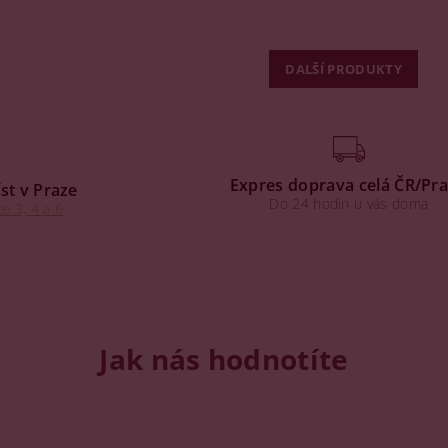
DALŠÍ PRODUKTY
Expres doprava celá ČR/Pr
st v Praze
Do 24 hodin u vás doma
e 3, 4 a 6
Jak nás hodnotíte