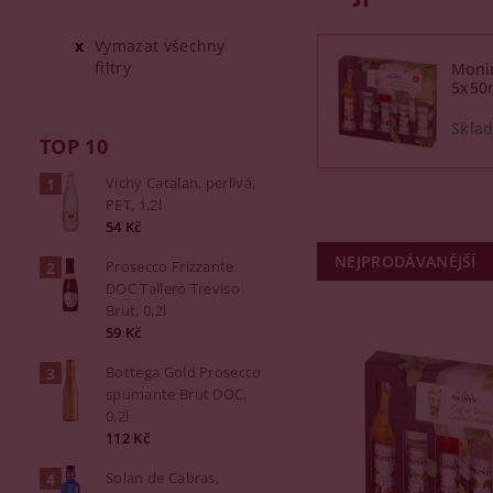
Vymazat všechny
filtry
Monin
5x50
TOP 10
Vichy Catalan, perlivá,
PET, 1,2l
54 Kč
NEJPRODÁVANĚJŠÍ
Prosecco Frizzante
DOC Tallero Treviso
Brut, 0,2l
59 Kč
Bottega Gold Prosecco
spumante Brut DOC,
0,2l
112 Kč
Solan de Cabras,