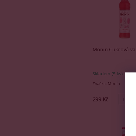
Monin Cukrová vat
Skladem
(5 ks)
Značka:
Monin
299 Kč