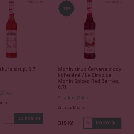
Kód:
10280
Kód:
89230
kura sirup, 0,7l
Monin sirup Červené plody
kořeněné / Le Sirop de
Monin Spiced Red Berries,
0,7l
(27 ks)
Skladem
(1 ks)
nin
Značka:
Monin
319 Kč