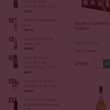
minerální voda
PERLIVÁ, SKLO, 0,75l
72 Kč
Vinho Verde, Messias,
Monin Cocktail bo
0,75l
5x50ml
195 Kč
Gazela Vinho Verde
Skladem
(8 ks)
white, 0,75l
199 Kč
Značka:
Monin
Solan de Cabras,
minerální voda
279 Kč
PERLIVÁ, SKLO, 0,33l
46 Kč
1+1 zdarma - El Coto
Rioja Blanco 2023 DOC
229 Kč
Primitivo di Manduria
2022, 365 DOP Reserva,
0,75l