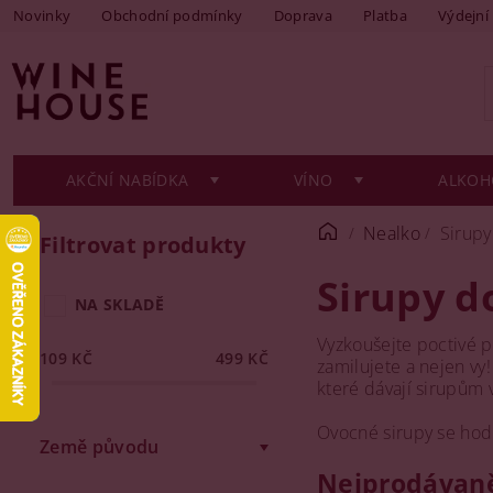
Novinky
Obchodní podmínky
Doprava
Platba
Výdejní
AKČNÍ NABÍDKA
VÍNO
ALKOH
Nealko
Sirupy
Filtrovat produkty
Sirupy d
NA SKLADĚ
Vyzkoušejte poctivé př
109
KČ
499
KČ
zamilujete a nejen vy!
které dávají sirupům v
Ovocné sirupy se hodí
Země původu
Nejprodávaně