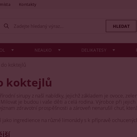
 místa
Kontakty
OL
NEALKO
DELIKATESY
 do koktejlů
o koktejlů
írodní sirupy z naší nabídky, jejichž základem je ovoce, zelen
 Milovat je budou i vaše děti a celá rodina. Výrobce při jejic
ýznam zdravotní prospěšnosti a zároveň nenarušil chuť, která 
 jako ingredience na různé limonády s k přípravě ochucených
jší