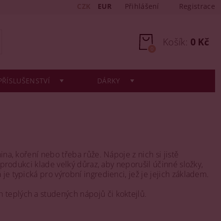
CZK
EUR
Přihlášení
Registrace
Košík:
0 Kč
0
PŘÍSLUŠENSTVÍ
DÁRKY
ina, koření nebo třeba růže. Nápoje z nich si jistě
h produkci klade velký důraz, aby neporušil účinné složky,
je typická pro výrobní ingredienci, jež je jejich základem.
 teplých a studených nápojů či koktejlů.