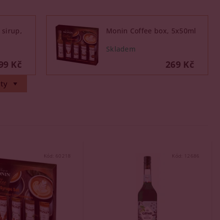
 sirup,
Monin Coffee box, 5x50ml
99 Kč
269 Kč
ty
Kód:
60218
Kód:
12686