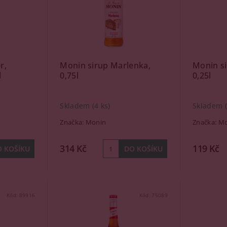
r,
Monin sirup Marlenka,
Monin s
l
0,75l
0,25l
Skladem
(4 ks)
Skladem
Značka:
Monin
Značka:
Mo
314 Kč
119 Kč
Kód:
89916
Kód:
75089