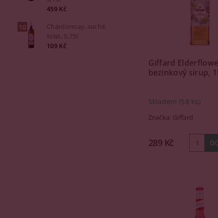
459 Kč
Chardonnay, suché,
Krist, 0,75l
109 Kč
Giffard Elderflowe
bezinkový sirup, 1
Skladem
(58 ks)
Značka:
Giffard
289 Kč