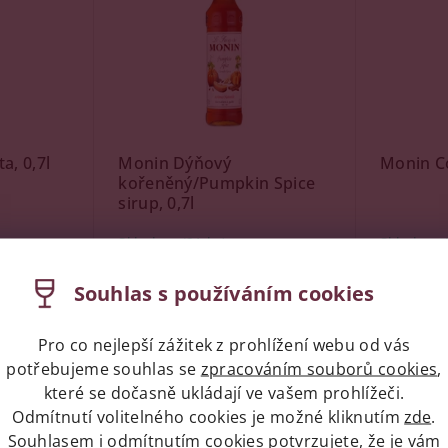
a, 0,7l
Monin Dýňový
Monin Co
kořeněný/Pumpkin Spice
sirup, 0,7l
Skladem
(21 ks)
Skladem
Značka:
Monin
Značka:
Mo
Souhlas s používáním cookies
299 Kč
269 Kč
Pro co nejlepší zážitek z prohlížení webu od vás
potřebujeme souhlas se
zpracováním souborů cookies
,
které se dočasně ukládají ve vašem prohlížeči.
Odmítnutí volitelného cookies je možné kliknutím
zde
.
Kód:
69479
Kód:
67551
Souhlasem i odmítnutím cookies potvrzujete, že je vám