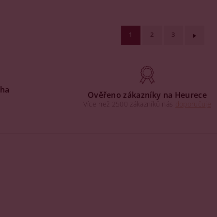
1
2
3
aha
Ověřeno zákazníky na Heurece
Více než 2500 zákazníků nás
doporučuje