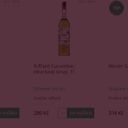
Kód:
19036
Kód:
19940
Giffard Cucumber,
Monin Sa
okurkový sirup, 1l
Skladem
(55 ks)
Skladem
Značka:
Giffard
Značka:
Mo
289 Kč
314 Kč