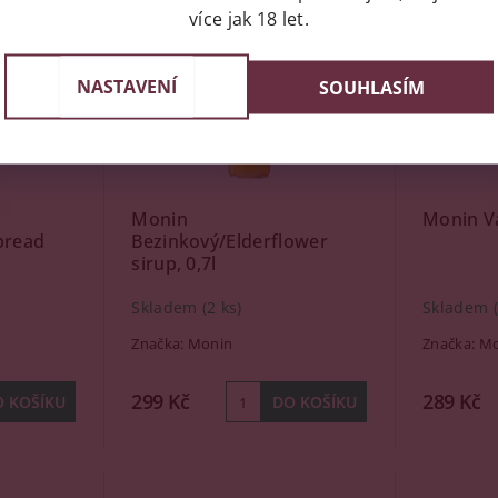
více jak 18 let.
NASTAVENÍ
SOUHLASÍM
Monin
Monin Van
bread
Bezinkový/Elderflower
sirup, 0,7l
Skladem
(2 ks)
Skladem
Značka:
Monin
Značka:
Mo
299 Kč
289 Kč