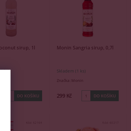
conut sirup, 1l
Monin Sangria sirup, 0,7l
(2 ks)
Skladem
(1 ks)
nin
Značka:
Monin
299 Kč
Kód:
62164
Kód:
60217