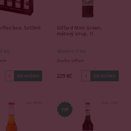
offee box, 5x50ml
Giffard Mint Green,
mátový sirup, 1l
(3 ks)
Skladem
(3 ks)
nin
Značka:
Giffard
229 Kč
Kód:
80002
Kód:
10387