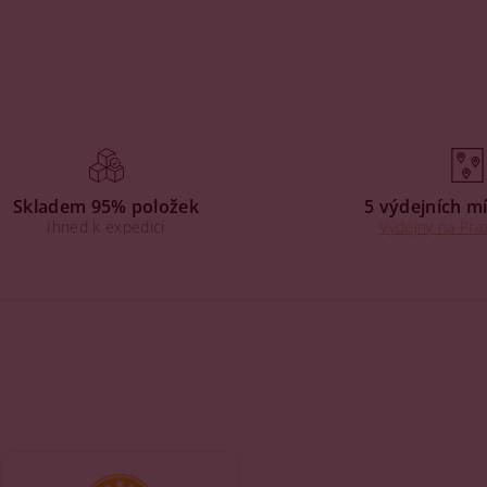
Skladem 95% položek
5 výdejních mí
Ihned k expedici
Výdejny na Praz