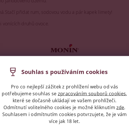
ého jahodového džemu.
á.Stačí přidat rum, sodovou vodu a pár kapek limety!
ji vonících druhů ovoce.
Souhlas s používáním cookies
Pro co nejlepší zážitek z prohlížení webu od vás
potřebujeme souhlas se
zpracováním souborů cookies
,
které se dočasně ukládají ve vašem prohlížeči.
Odmítnutí volitelného cookies je možné kliknutím
zde
.
Souhlasem i odmítnutím cookies potvrzujete, že je vám
více jak 18 let.