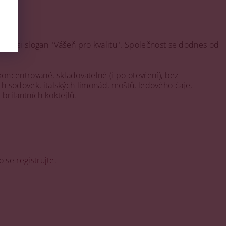
il si slogan "Vášeň pro kvalitu". Společnost se dodnes od
oncentrované, skladovatelné (i po otevření), bez
ch sodovek, italských limonád, moštů, ledového čaje,
brilantních koktejlů.
o se
registrujte
.