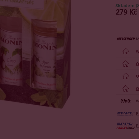
Skladem
(
279 Kč
M
W
O
O
O
W
P
P