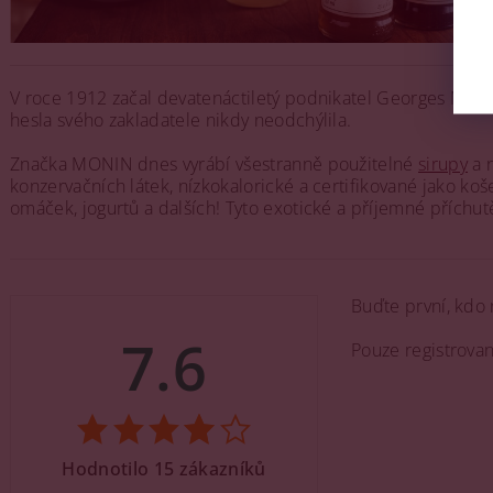
V roce 1912 začal devatenáctiletý podnikatel Georges MONI
hesla svého zakladatele nikdy neodchýlila.
Značka MONIN dnes vyrábí všestranně použitelné
sirupy
a n
konzervačních látek, nízkokalorické a certifikované jako ko
omáček, jogurtů a dalších! Tyto exotické a příjemné příchutě
Buďte první, kdo 
7.6
Pouze registrova
Hodnotilo 15 zákazníků