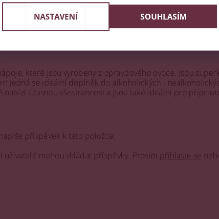
NASTAVENÍ
SOUHLASÍM
N prodávat značkové nápoje s koněm a kočárem ve znaku. Zvol
ápoje, které jsou vyrobeny z opravdového ovoce. Jsou superk
šer! Jedná se ideální doplněk do alkoholických i nealkoholický
 nabízí úžasnou všestrannost a jsou také ideální pro přípravu 
napíše příspěvek k této položce.
ní uživatelé mohou vkládat příspěvky. Prosím
přihlaste se
neb