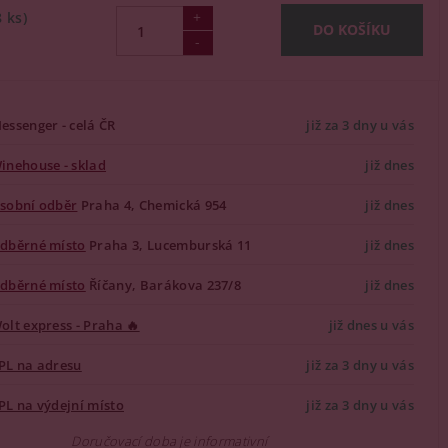
8 ks)
essenger - celá ČR
již za 3 dny u vás
inehouse - sklad
již dnes
sobní odběr
Praha 4, Chemická 954
již dnes
dběrné místo
Praha 3, Lucemburská 11
již dnes
dběrné místo
Říčany, Barákova 237/8
již dnes
olt express - Praha 🔥
již dnes u vás
PL na adresu
již za 3 dny u vás
PL na výdejní místo
již za 3 dny u vás
Doručovací doba je informativní