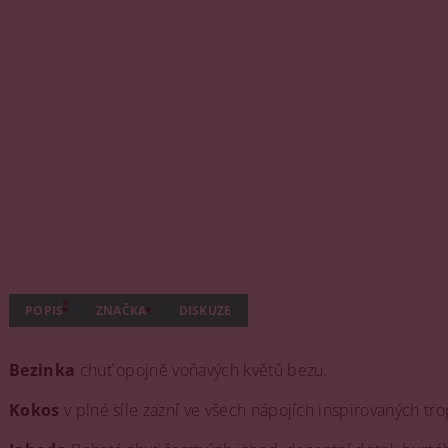
POPIS
ZNAČKA
DISKUZE
Bezinka
chuť opojně voňavých květů bezu.
Kokos
v plné síle zazní ve všech nápojích inspirovaných tr