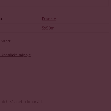
u
Francie
5x50ml
60220
n
lkoholické nápoje
ičních káv nebo limonád.