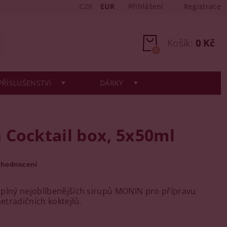
CZK
EUR
Přihlášení
Registrace
Košík:
0 Kč
0
PŘÍSLUŠENSTVÍ
DÁRKY
 Cocktail box, 5x50ml
 hodnocení
plný nejoblíbenějších sirupů MONIN pro přípravu
netradičních koktejlů.