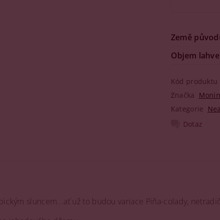
Země původ
Objem lahve
Kód produktu
Značka
Moni
Kategorie
Nea
Dotaz
opickým sluncem...ať už to budou variace Piňa-colady, netrad