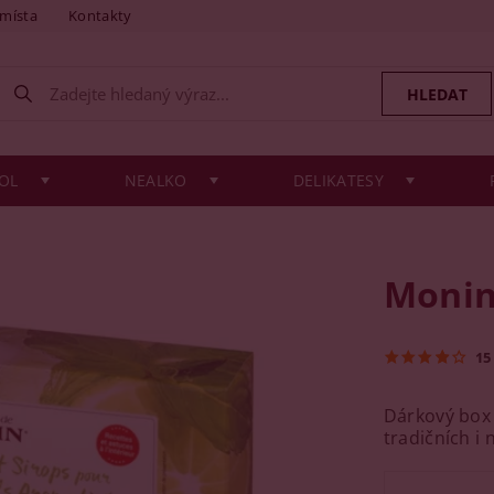
 místa
Kontakty
OL
NEALKO
DELIKATESY
Monin
15
Dárkový box 
tradičních i 