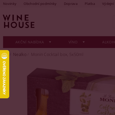
Novinky
Obchodní podmínky
Doprava
Platba
Výdejní
AKČNÍ NABÍDKA
VÍNO
ALKOH
Nealko
Monin Cocktail box, 5x50ml