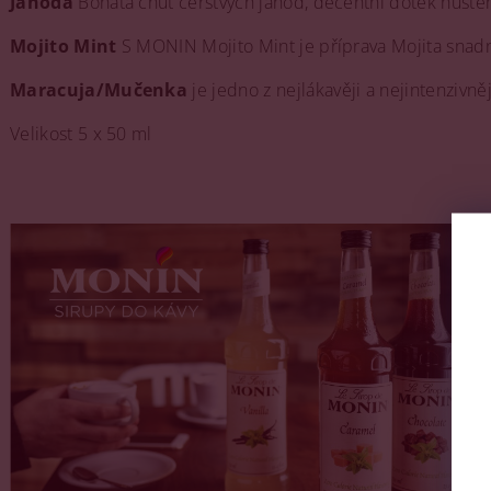
Jahoda
Bohatá chuť čerstvých jahod, decentní dotek hust
Mojito Mint
S MONIN Mojito Mint je příprava Mojita snadn
Maracuja/Mučenka
je jedno z nejlákavěji a nejintenzivně
Velikost 5 x 50 ml