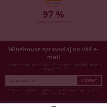
97 %
zákazníků nás doporučuje
Winehouse zpravodaj na váš e-
mail
Informace o akcích a slevách nebo o chystaných degustacích.
To si nenechte ujít.
Přihlášením odběru novinek souhlasíte s podmínkami ochrany
osobních údajů
Wine concept s.r.o.