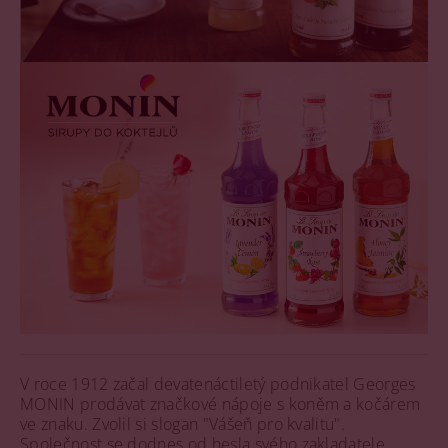
V roce 1912 začal devatenáctiletý podnikatel Georges
MONIN prodávat značkové nápoje s koněm a kočárem
ve znaku. Zvolil si slogan "Vášeň pro kvalitu".
Společnost se dodnes od hesla svého zakladatele