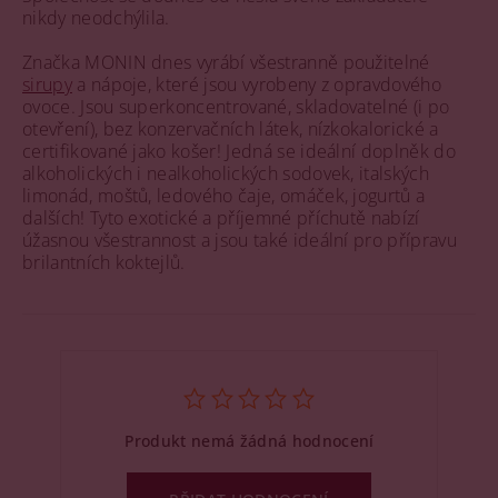
nikdy neodchýlila.
Značka MONIN dnes vyrábí všestranně použitelné
sirupy
a nápoje, které jsou vyrobeny z opravdového
ovoce. Jsou superkoncentrované, skladovatelné (i po
otevření), bez konzervačních látek, nízkokalorické a
certifikované jako košer! Jedná se ideální doplněk do
alkoholických i nealkoholických sodovek, italských
limonád, moštů, ledového čaje, omáček, jogurtů a
dalších! Tyto exotické a příjemné příchutě nabízí
úžasnou všestrannost a jsou také ideální pro přípravu
brilantních koktejlů.
Produkt nemá žádná hodnocení